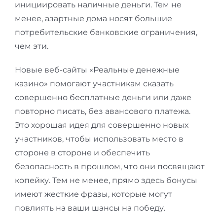
инициировать наличные деньги. Тем не
менее, азартные дома носят большие
потребительские банковские ограничения,
чем эти.
Новые веб-сайты «Реальные денежные
казино» помогают участникам сказать
совершенно бесплатные деньги или даже
повторно писать, без авансового платежа.
Это хорошая идея для совершенно новых
участников, чтобы использовать место в
стороне в стороне и обеспечить
безопасность в прошлом, что они посвящают
копейку. Тем не менее, прямо здесь бонусы
имеют жесткие фразы, которые могут
повлиять на ваши шансы на победу.