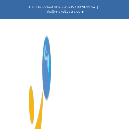
Skip
Call Us Today! 8076193605 / 9971699174
|
to
info@make2yatra.com
content