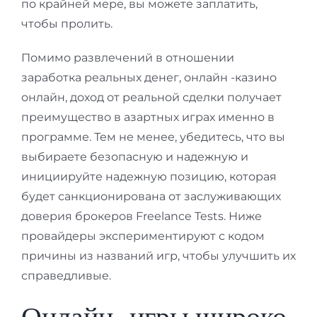
по крайней мере, вы можете заплатить,
чтобы пролить.
Помимо развлечений в отношении
заработка реальных денег, онлайн -казино
онлайн, доход от реальной сделки получает
преимущество в азартных играх именно в
программе. Тем не менее, убедитесь, что вы
выбираете безопасную и надежную и
инициируйте надежную позицию, которая
будет санкционирована от заслуживающих
доверия брокеров Freelance Tests. Ниже
провайдеры экспериментируют с кодом
причины из названий игр, чтобы улучшить их
справедливые.