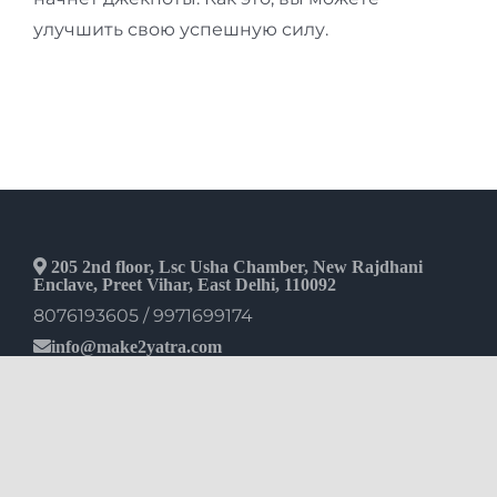
улучшить свою успешную силу.
205 2nd floor, Lsc Usha Chamber, New Rajdhani
Enclave, Preet Vihar, East Delhi, 110092
8076193605 / 9971699174
info@make2yatra.com
Useful Links
About Us