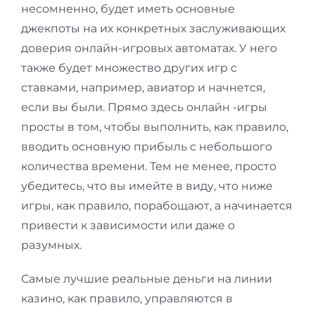
несомненно, будет иметь основные
джекпоты на их конкретных заслуживающих
доверия онлайн-игровых автоматах. У него
также будет множество других игр с
ставками, например, авиатор и начнется,
если вы были. Прямо здесь онлайн -игры
просты в том, чтобы выполнить, как правило,
вводить основную прибыль с небольшого
количества времени. Тем не менее, просто
убедитесь, что вы имейте в виду, что ниже
игры, как правило, порабощают, а начинается
привести к зависимости или даже о
разумных.
Самые лучшие реальные деньги на линии
казино, как правило, управляются в