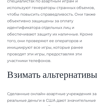
специалистах по азартным играм и
используют генераторы странных объемов,
чтобы повысить справедливость. Они также
объективно защищены за оплату
идентификатора отдельных лиц и
обеспечивают защиту их наличные. Кроме
того, они проверяют ее операторов и
инициируют все игры, которые ранее
проводят эти игры, предоставляя эти
участники телефонов.
Взимать альтернативы
Сделанные онлайн-азартные учреждения за
реальные деньги в США дают значительные