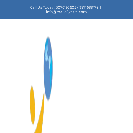
Skip
Call Us Today! 8076193605 / 9971699174
|
to
info@make2yatra.com
content