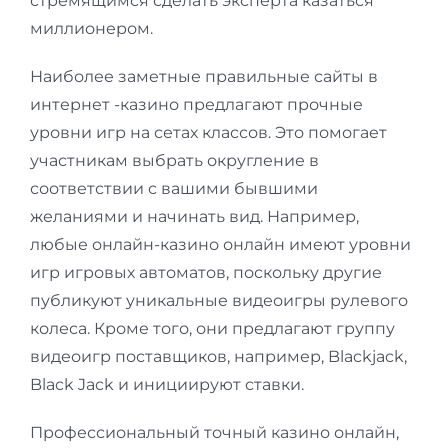
стремящимся сделать эксперта казаться
миллионером.
Наиболее заметные правильные сайты в
интернет -казино предлагают прочные
уровни игр на сетах классов. Это помогает
участникам выбрать округление в
соответствии с вашими бывшими
желаниями и начинать вид. Например,
любые онлайн-казино онлайн имеют уровни
игр игровых автоматов, поскольку другие
публикуют уникальные видеоигры рулевого
колеса. Кроме того, они предлагают группу
видеоигр поставщиков, например, Blackjack,
Black Jack и инициируют ставки.
Профессиональный точный казино онлайн,