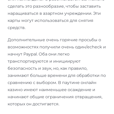
сделать это разнообразие, чтобы заставить
наращиваться в азартном учреждении. Эти
карты могут использоваться для снятия
средств.
Дополнительные очень горячие просьбы о
возможностях получили очень один/echeck и
начнут Paypal. Оба они легко
транспортируются и инициируют
безопасность и звук, но, как правило,
занимают больше времени для обработки по
сравнению с выбором. В паутине онлайн
казино имеют наименьшее осаждение и
начинают общие ограничения отвращения,
которых он достигается.