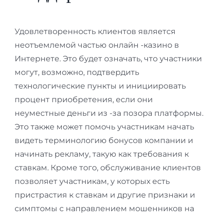
Удовлетворенность клиентов является
неотъемлемой частью онлайн -казино в
Интернете. Это будет означать, что участники
могут, возможно, подтвердить
технологические пункты и инициировать
процент приобретения, если они
неуместные деньги из -за позора платформы.
Это также может помочь участникам начать
видеть терминологию бонусов компании и
начинать рекламу, такую ​​как требования к
ставкам. Кроме того, обслуживание клиентов
позволяет участникам, у которых есть
пристрастия к ставкам и другие признаки и
симптомы с направлением мошенников на