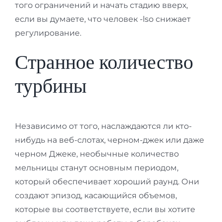
того ограничений и начать стадию вверх,
если вы думаете, что человек -lso снижает
регулирование.
Странное количество
турбины
Независимо от того, наслаждаются ли кто-
нибудь на веб-слотах, черном-джек или даже
черном Джеке, необычные количество
мельницы станут основным периодом,
который обеспечивает хороший раунд. Они
создают эпизод, касающийся объемов,
которые вы соответствуете, если вы хотите