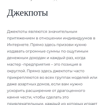
Джекпоты
Джекпоты являются значительным
притяжением в отношении индивидуумов в
Интернете. Прямо здесь призови кухню
издавать огромные суммы по ощутимым
денежным доходам и каждый раз, когда
мастер -предприятия – это позиция в
округлой. Прямо здесь джекпоты часто
прикрепляются во всех группах моделей или
даже азартных домов, если вам нужно
ускорить расширение от драгоценного
камня чести, чтобы сделать это
привлекательным, каждый из которых играет