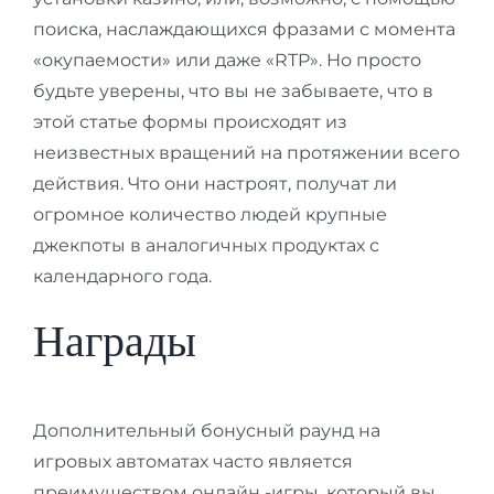
поиска, наслаждающихся фразами с момента
«окупаемости» или даже «RTP». Но просто
будьте уверены, что вы не забываете, что в
этой статье формы происходят из
неизвестных вращений на протяжении всего
действия. Что они настроят, получат ли
огромное количество людей крупные
джекпоты в аналогичных продуктах с
календарного года.
Награды
Дополнительный бонусный раунд на
игровых автоматах часто является
преимуществом онлайн -игры, который вы