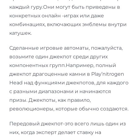
каждый гуру.Они могут быть приведены в
конкретных онлайн -играх или даже
комбинациях, включающих эмблемы внутри
катушек.
Сделанные игровые автоматы, пожалуйста,
возьмите один джекпот среди других
компонентных групп.Например, полный
джекпот драгоценные камни в Play’nitrogen
Head над функциями джекпотов, для каждого
с разными диапазонами и начинаются
призы. Джекпоты, как правило,
революционеры, которые обычно создаются.
Передовый джекпот-это всего лишь один из
них, когда эксперт делает ставку на