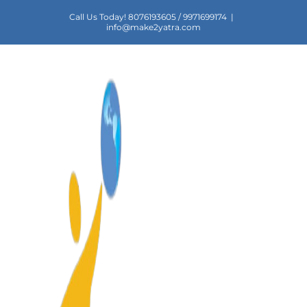
Skip
Call Us Today! 8076193605 / 9971699174
|
to
info@make2yatra.com
content