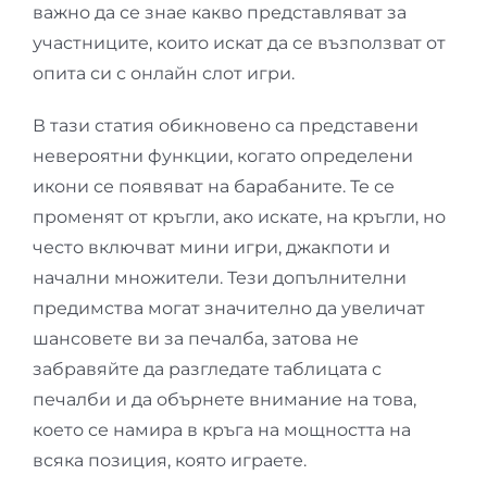
важно да се знае какво представляват за
участниците, които искат да се възползват от
опита си с онлайн слот игри.
В тази статия обикновено са представени
невероятни функции, когато определени
икони се появяват на барабаните. Те се
променят от кръгли, ако искате, на кръгли, но
често включват мини игри, джакпоти и
начални множители. Тези допълнителни
предимства могат значително да увеличат
шансовете ви за печалба, затова не
забравяйте да разгледате таблицата с
печалби и да обърнете внимание на това,
което се намира в кръга на мощността на
всяка позиция, която играете.