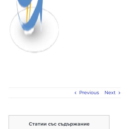
Previous
Next
Статии със съдържание