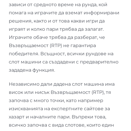
зависи от средното време на рунда, кой
помага на играчите да вземат информирани
решения, както и от това какви игри да
играят и колко пари трябва да залагат.
Играчите обаче трябва да разберат, че
Възвръщаемост (RTP) не гарантира
победителя. Всъщност, всички рундове на
слот машини са създадени с предварително
зададена функция.
Независимо дали дадена слот машина има
висок или нисък Възвръщаемост (RTP), тя
започва с много точки, като например
изискванията на експертните сайтове за
хазарт и началните пари. Въпреки това,
всичко започва с вида слотове, които един