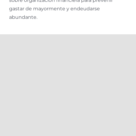
sobre organización financiera para prevenir
gastar de mayormente y endeudarse
abundante.
205 2nd floor, Lsc Usha Chamber, New Rajdhani
Enclave, Preet Vihar, East Delhi, 110092
8076193605 / 9971699174
info@make2yatra.com
Useful Links