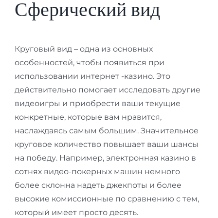
Сферический вид
Круговый вид – одна из основных
особенностей, чтобы появиться при
использовании интернет -казино. Это
действительно помогает исследовать другие
видеоигры и приобрести ваши текущие
конкретные, которые вам нравится,
наслаждаясь самым большим. Значительное
круговое количество повышает ваши шансы
на победу. Например, электронная казино в
сотнях видео-покерных машин немного
более склонна надеть джекпоты и более
высокие комиссионные по сравнению с тем,
который имеет просто десять.