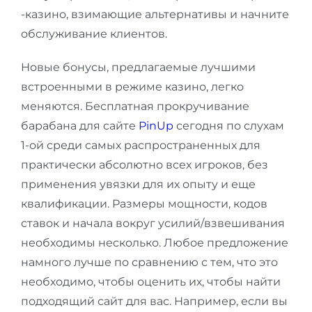
-казино, взимающие альтернативы и начните
обслуживание клиентов.
Новые бонусы, предлагаемые лучшими
встроенными в режиме казино, легко
меняются. Бесплатная прокручивание
барабана для сайте
PinUp
сегодня по слухам
1-ой среди самых распространенных для
практически абсолютно всех игроков, без
применения увязки для их опыту и еще
квалификации. Размеры мощности, кодов
ставок и начала вокруг усилий/взвешивания
необходимы несколько. Любое предложение
намного лучше по сравнению с тем, что это
необходимо, чтобы оценить их, чтобы найти
подходящий сайт для вас. Например, если вы