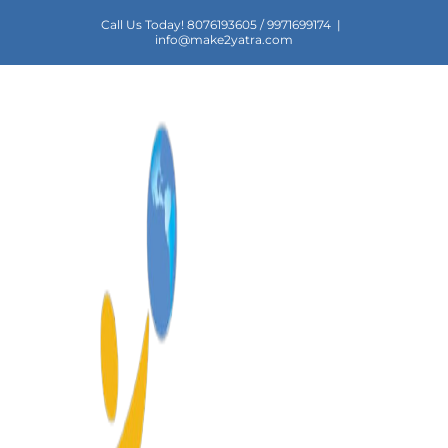
Skip
Call Us Today! 8076193605 / 9971699174
|
to
info@make2yatra.com
content