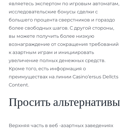
являетесь экспертом по игровым автоматам,
исследовательские бонусы сделки с
большего процента сверстников и гораздо
более свободных шагов. С другой стороны,
вы можете получить более низкую
вознаграждение от сокращения требований
к азартным играм и инициировать
увеличение полных денежных средств.
Кроме того, есть информация о
преимуществах на линии Casino’ersus Dellcts
Content.
Просить альтернативы
Верхняя часть в веб -азартных заведениях