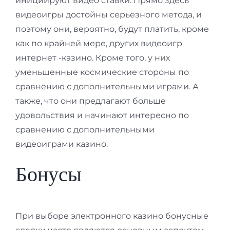
инициируют видео ставки. Прямо здесь
видеоигры достойны серьезного метода, и
поэтому они, вероятно, будут платить, кроме
как по крайней мере, других видеоигр
интернет -казино. Кроме того, у них
уменьшенные космические стороны по
сравнению с дополнительными играми. А
также, что они предлагают больше
удовольствия и начинают интересно по
сравнению с дополнительными
видеоиграми казино.
Бонусы
При выборе электронного казино бонусные