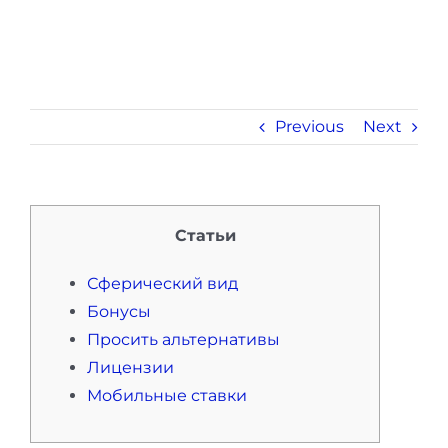
Previous
Next
Статьи
Сферический вид
Бонусы
Просить альтернативы
Лицензии
Мобильные ставки