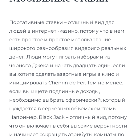
Портативные ставки – отличный вид для
людей в интернет -казино, потому что в нем
есть простое и простое использование
широкого разнообразия видеоигр реальных
денег. Люди могут играть наборами из
черного Джека и начать двадцать один, если
вы хотите сделать азартные игры в кино и
инициировать Chemin de Fer. Тем не менее,
если вы ищете подлинные доходы,
необходимо выбрать сферический, который
нуждается в серьезных объемах системы.
Например, Black Jack – отличный вид, потому
что он включает в себя высокие вероятности
и начинает сокращать атрибуты комнаты по