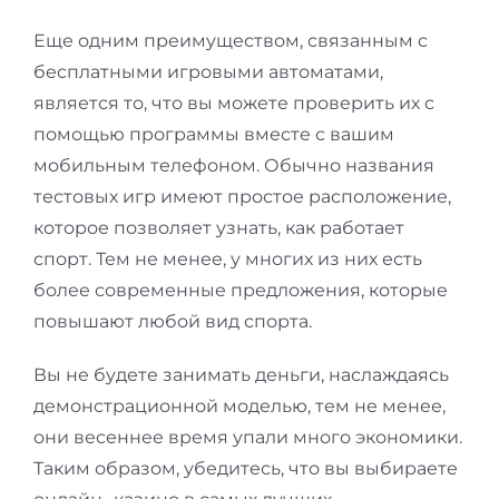
Еще одним преимуществом, связанным с
бесплатными игровыми автоматами,
является то, что вы можете проверить их с
помощью программы вместе с вашим
мобильным телефоном. Обычно названия
тестовых игр имеют простое расположение,
которое позволяет узнать, как работает
спорт. Тем не менее, у многих из них есть
более современные предложения, которые
повышают любой вид спорта.
Вы не будете занимать деньги, наслаждаясь
демонстрационной моделью, тем не менее,
они весеннее время упали много экономики.
Таким образом, убедитесь, что вы выбираете