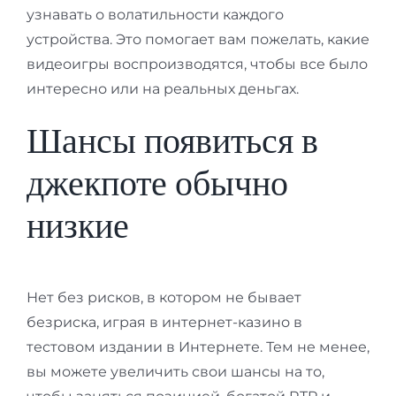
узнавать о волатильности каждого
устройства. Это помогает вам пожелать, какие
видеоигры воспроизводятся, чтобы все было
интересно или на реальных деньгах.
Шансы появиться в
джекпоте обычно
низкие
Нет без рисков, в котором не бывает
безриска, играя в интернет-казино в
тестовом издании в Интернете. Тем не менее,
вы можете увеличить свои шансы на то,