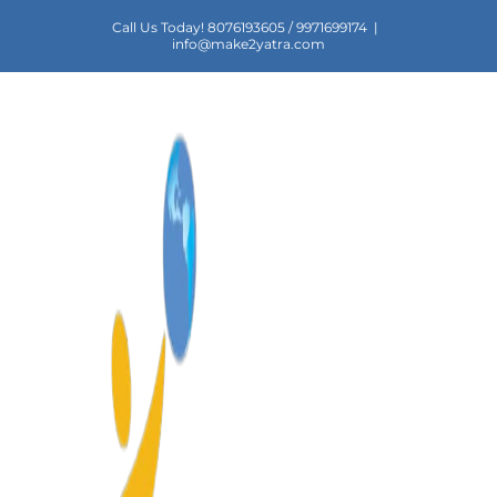
Skip
Call Us Today! 8076193605 / 9971699174
|
to
info@make2yatra.com
content