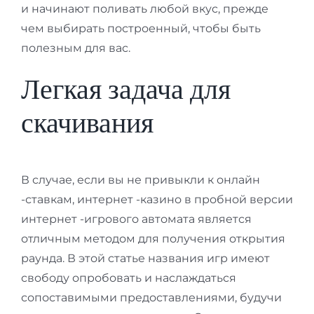
и начинают поливать любой вкус, прежде
чем выбирать построенный, чтобы быть
полезным для вас.
Легкая задача для
скачивания
В случае, если вы не привыкли к онлайн
-ставкам, интернет -казино в пробной версии
интернет -игрового автомата является
отличным методом для получения открытия
раунда. В этой статье названия игр имеют
свободу опробовать и наслаждаться
сопоставимыми предоставлениями, будучи