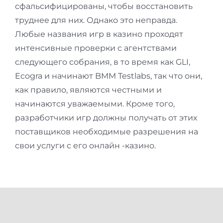
сфальсифицированы, чтобы восстановить
труднее для них. Однако это неправда.
Любые названия игр в казино проходят
интенсивные проверки с агентствами
следующего собрания, в то время как GLI,
Ecogra и начинают BMM Testlabs, так что они,
как правило, являются честными и
начинаются уважаемыми. Кроме того,
разработчики игр должны получать от этих
поставщиков необходимые разрешения на
свои услуги с его онлайн -казино.