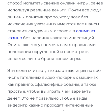
способ испытать свежие онлайн -игры, ранее
используя реальные деньги. Почти все люди
лишены понятия про то, что у всех без
исключения указанных имеются все шансы
становиться удачным игроком в
олимп кз
казино
без наличия каких-то инвестиций.
Они также могут помочь вам с правилами
положения округленной и посмотреть,
является ли эта броня типом игры.
Эти люди считают, что азартные игры на веб
-испытательных видео -покерных машинах,
как правило, сфальсифицированы, а также
простые, чтобы выиграть, чем варианты
денег. Это не правильно. Любые виды
видеоигр казино проходят интенсивные