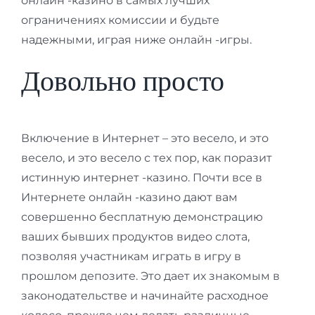
онлайн -казино в самых лучших
ограничениях комиссии и будьте
надежными, играя ниже онлайн -игры.
Довольно просто
Включение в Интернет – это весело, и это
весело, и это весело с тех пор, как поразит
истинную интернет -казино. Почти все в
Интернете онлайн -казино дают вам
совершенно бесплатную демонстрацию
ваших бывших продуктов видео слота,
позволяя участникам играть в игру в
прошлом депозите. Это дает их знакомым в
законодательстве и начинайте расходное