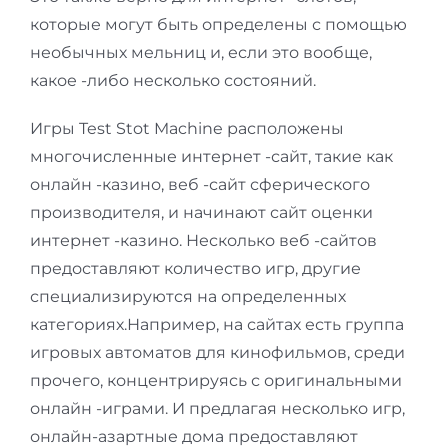
которые могут быть определены с помощью
необычных мельниц и, если это вообще,
какое -либо несколько состояний.
Игры Test Stot Machine расположены
многочисленные интернет -сайт, такие как
онлайн -казино, веб -сайт сферического
производителя, и начинают сайт оценки
интернет -казино. Несколько веб -сайтов
предоставляют количество игр, другие
специализируются на определенных
категориях.Например, на сайтах есть группа
игровых автоматов для кинофильмов, среди
прочего, концентрируясь с оригинальными
онлайн -играми. И предлагая несколько игр,
онлайн-азартные дома предоставляют