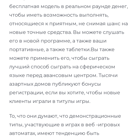
бесплатная модель в реальном раунде денег,
чтобы иметь возможность выполнять,
относящиеся к приятным, не снимая шанс на
новые точные средства. Вы можете слушать
его в новой программе, а также ваши
портативные, а также таблетки.Вы также
можете применить его, чтобы сыграть
лучший способ сыграть на сферическом
языке перед авансовым центром. Тысячи
азартных домов публикуют бонусы
регистрации, если вы хотите, чтобы новые
клиенты играли в титулы игры.
То, что они думают, что демонстрационные
типы, участвующие в играх в веб -игровых
автоматах, имеют тенденцию быть