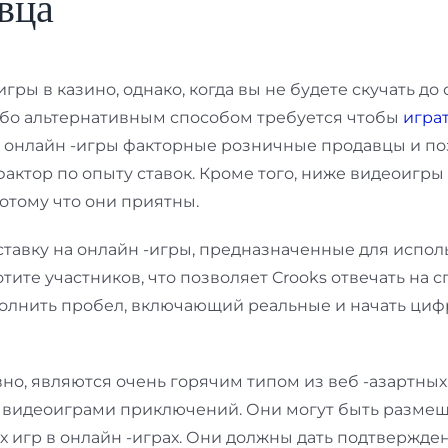
вца
игры в казино, однако, когда вы не будете скучать д
ибо альтернативным способом требуется чтобы
игра
 онлайн -игры факторные розничные продавцы и по
фактор по опыту ставок. Кроме того, ниже видеоигр
потому что они приятны.
 ставку на онлайн -игры, предназначенные для испо
тите участников, что позволяет Crooks отвечать на
полнить пробел, включающий реальные и начать циф
о, являются очень горячим типом из веб -азартных
 видеоиграми приключений. Они могут быть размещ
игр в онлайн -играх. Они должны дать подтверждени