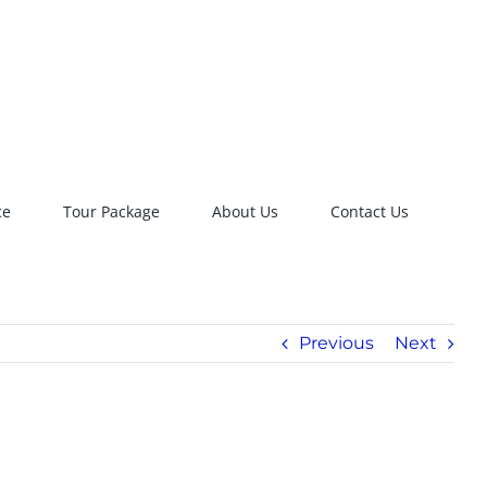
ce
Tour Package
About Us
Contact Us
Previous
Next