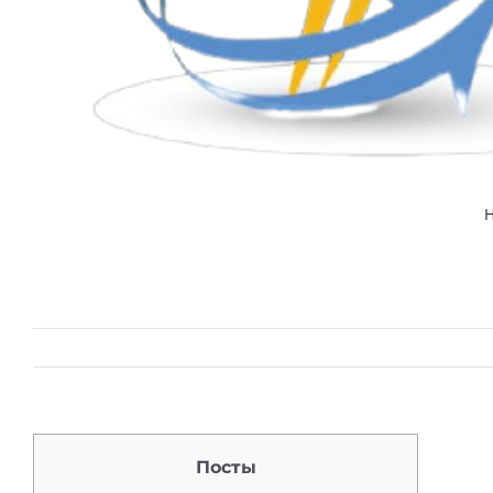
Посты