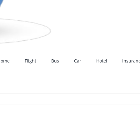
Home
Flight
Bus
Car
Hotel
Insuran