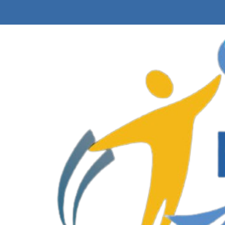
Skip
to
content