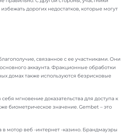
е правильно. С другой стороны, участники
 избежать дорогих недостатков, которые могут
благополучие, связанное с ее участниками. Они
 основного аккаунта. Фракционные обработки
ных домах также используются безрисковые
 себя мгновение доказательства для доступа к
акже биометрическое значение. Gembet – это
 в мотор веб -интернет -казино. Брандмауэры