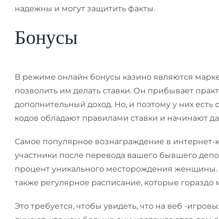
надежны и могут защитить факты.
Бонусы
В режиме онлайн бонусы казино являются марк
позволить им делать ставки. Он прибывает практ
дополнительный доход. Но, и поэтому у них есть
кодов обладают правилами ставки и начинают да
Самое популярное вознаграждение в интернет-к
участники после перевода вашего бывшего депоз
процент уникального месторождения женщины. Д
также регулярное расписание, которые гораздо
Это требуется, чтобы увидеть, что на веб -игров