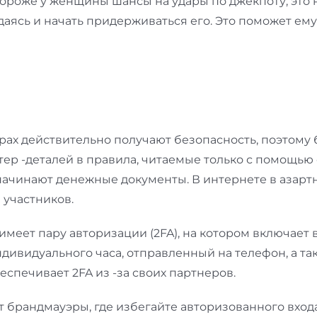
дороже у женщины шансы на удары по джекпоту, это н
аясь и начать придерживаться его. Это поможет ему
рах действительно получают безопасность, поэтому 
ер -деталей в правила, читаемые только с помощью
начинают денежные документы. В интернете в азарт
 участников.
еет пару авторизации (2FA), на котором включает в
ндивидуального часа, отправленный на телефон, а т
еспечивает 2FA из -за своих партнеров.
брандмауэры, где избегайте авторизованного входа