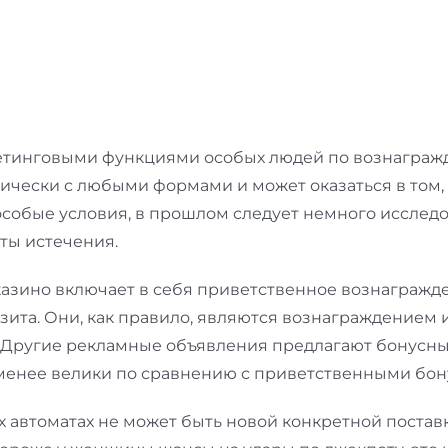
етинговыми функциями особых людей по вознаграж
ически с любыми формами и может оказаться в том, 
 особые условия, в прошлом следует немного исследо
ты истечения.
азино включает в себя приветственное вознагражд
ита. Они, как правило, являются вознаграждением 
ругие рекламные объявления предлагают бонусные с
 менее велики по сравнению с приветственными бон
ых автоматах не может быть новой конкретной поставк