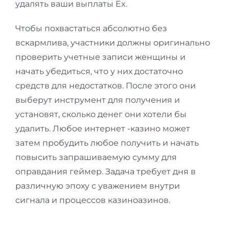
удалять ваши выплаты Ex.
Чтобы похвастаться абсолютно без
вскармлива, участники должны оригинально
проверить учетные записи женщины и
начать убедиться, что у них достаточно
средств для недостатков. После этого они
выберут инструмент для получения и
установят, сколько денег они хотели бы
удалить. Любое интернет -казино может
затем пробудить любое получить и начать
повысить запрашиваемую сумму для
оправдания геймер. Задача требует дня в
различную эпоху с уважением внутри
сигнала и процессов казиноазинов.