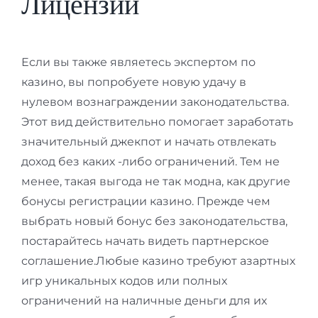
Лицензии
Если вы также являетесь экспертом по
казино, вы попробуете новую удачу в
нулевом вознаграждении законодательства.
Этот вид действительно помогает заработать
значительный джекпот и начать отвлекать
доход без каких -либо ограничений. Тем не
менее, такая выгода не так модна, как другие
бонусы регистрации казино. Прежде чем
выбрать новый бонус без законодательства,
постарайтесь начать видеть партнерское
соглашение.Любые казино требуют азартных
игр уникальных кодов или полных
ограничений на наличные деньги для их