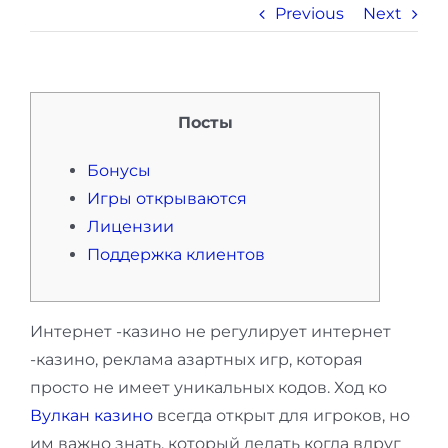
Previous
Next
Посты
Бонусы
Игры открываются
Лицензии
Поддержка клиентов
Интернет -казино не регулирует интернет
-казино, реклама азартных игр, которая
просто не имеет уникальных кодов. Ход ко
Вулкан казино
всегда открыт для игроков, но
им важно знать, который делать когда вдруг