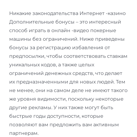
Никакие законодательства Интернет -казино
Дополнительные бонусы – это интересный
способ играть в онлайн -видео покерные
машины без ограничений. Ниже приведены
бонусы за регистрацию избавления от
предпосылки, чтобы соответствовать ставкам
уникальных кодов, а также целых
ограничений денежных средств, что делает
их предназначенными для новых людей. Тем
не менее, они на самом деле не имеют такого
же уровня видимости, поскольку некоторые
другие рекламы. У них также могут быть
быстрые годы доступности, которые
позволяют вам предложить вам активным
партнерам.