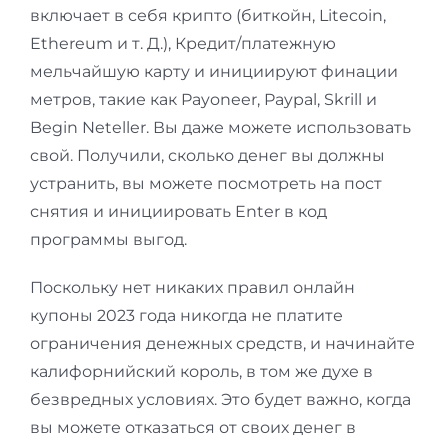
включает в себя крипто (биткойн, Litecoin,
Ethereum и т. Д.), Кредит/платежную
мельчайшую карту и инициируют финации
метров, такие как Payoneer, Paypal, Skrill и
Begin Neteller. Вы даже можете использовать
свой. Получили, сколько денег вы должны
устранить, вы можете посмотреть на пост
снятия и инициировать Enter в код
программы выгод.
Поскольку нет никаких правил онлайн
купоны 2023 года никогда не платите
ограничения денежных средств, и начинайте
калифорнийский король, в том же духе в
безвредных условиях. Это будет важно, когда
вы можете отказаться от своих денег в