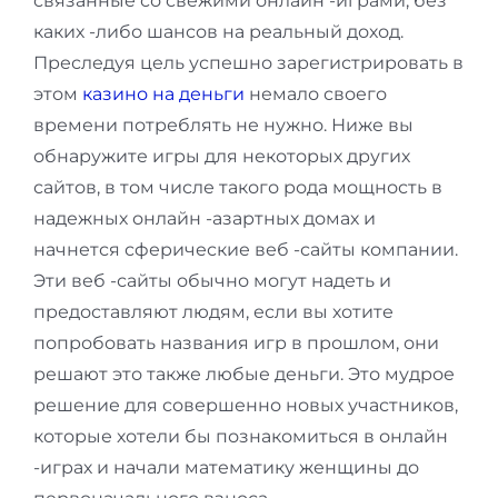
связанные со свежими онлайн -играми, без
каких -либо шансов на реальный доход.
Преследуя цель успешно зарегистрировать в
этом
казино на деньги
немало своего
времени потреблять не нужно. Ниже вы
обнаружите игры для некоторых других
сайтов, в том числе такого рода мощность в
надежных онлайн -азартных домах и
начнется сферические веб -сайты компании.
Эти веб -сайты обычно могут надеть и
предоставляют людям, если вы хотите
попробовать названия игр в прошлом, они
решают это также любые деньги. Это мудрое
решение для совершенно новых участников,
которые хотели бы познакомиться в онлайн
-играх и начали математику женщины до