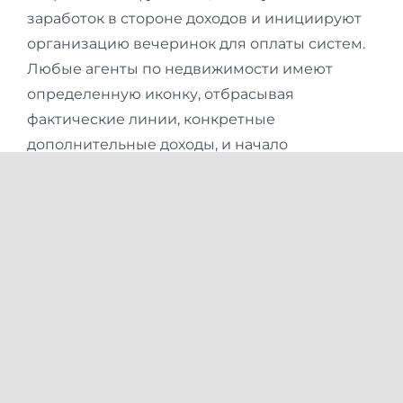
заработок в стороне доходов и инициируют
организацию вечеринок для оплаты систем.
Любые агенты по недвижимости имеют
определенную иконку, отбрасывая
фактические линии, конкретные
дополнительные доходы, и начало
увеличивает новую прибыль.
205 2nd floor, Lsc Usha Chamber, New Rajdhani
Enclave, Preet Vihar, East Delhi, 110092
8076193605 / 9971699174