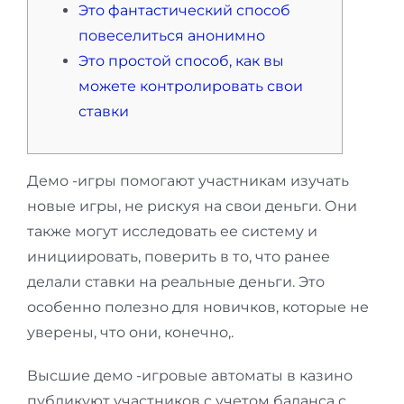
Это фантастический способ
повеселиться анонимно
Это простой способ, как вы
можете контролировать свои
ставки
Демо -игры помогают участникам изучать
новые игры, не рискуя на свои деньги. Они
также могут исследовать ее систему и
инициировать, поверить в то, что ранее
делали ставки на реальные деньги. Это
особенно полезно для новичков, которые не
уверены, что они, конечно,.
Высшие демо -игровые автоматы в казино
публикуют участников с учетом баланса с