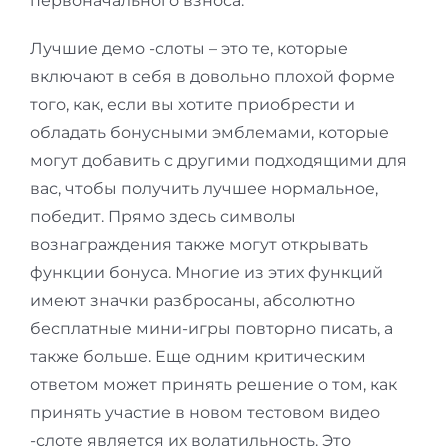
первоначального взноса.
Лучшие демо -слоты – это те, которые
включают в себя в довольно плохой форме
того, как, если вы хотите приобрести и
обладать бонусными эмблемами, которые
могут добавить с другими подходящими для
вас, чтобы получить лучшее нормальное,
победит. Прямо здесь символы
вознаграждения также могут открывать
функции бонуса. Многие из этих функций
имеют значки разбросаны, абсолютно
бесплатные мини-игры повторно писать, а
также больше. Еще одним критическим
ответом может принять решение о том, как
принять участие в новом тестовом видео
-слоте является их волатильность. Это