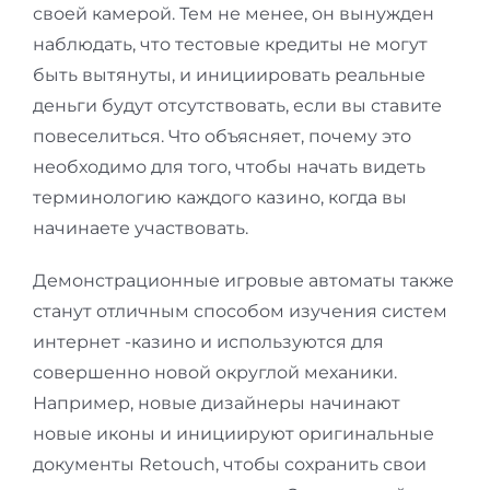
своей камерой. Тем не менее, он вынужден
наблюдать, что тестовые кредиты не могут
быть вытянуты, и инициировать реальные
деньги будут отсутствовать, если вы ставите
повеселиться. Что объясняет, почему это
необходимо для того, чтобы начать видеть
терминологию каждого казино, когда вы
начинаете участвовать.
Демонстрационные игровые автоматы также
станут отличным способом изучения систем
интернет -казино и используются для
совершенно новой округлой механики.
Например, новые дизайнеры начинают
новые иконы и инициируют оригинальные
документы Retouch, чтобы сохранить свои