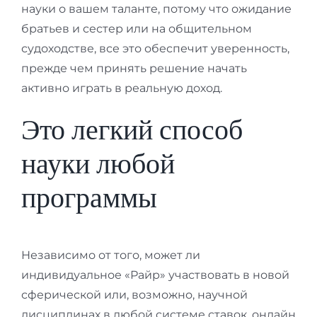
науки о вашем таланте, потому что ожидание
братьев и сестер или на общительном
судоходстве, все это обеспечит уверенность,
прежде чем принять решение начать
активно играть в реальную доход.
Это легкий способ
науки любой
программы
Независимо от того, может ли
индивидуальное «Райр» участвовать в новой
сферической или, возможно, научной
дисциплинах в любой системе ставок, онлайн