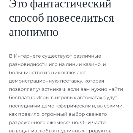
Это фантастический
способ повеселиться
анонимно
В Интернете существуют различные
разновидности игр на линии казино, и
большинство из них включают
демонстрационную поставку, которая
позволяет участникам, если вам нужно найти
бесплатно.Игры в игровых автоматах будут
последними демо -сферическими, высокими,
как правило, огромный выбор свежего
разряженного ежемесячно. Они часто
выводят из любых подлинных продуктов