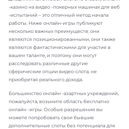
-казино на видео -покерных машинах для веб
-испытаний – это отличный метод начала
работы. Ниже онлайн-игры публикуют
несколько важных преимуществ: они
являются позиционированными, они также
являются фантастическими для участия в
вашем таланте, и поэтому они могут
расследовать различные другие
сферические опции видео-слота, не
приобретая реального дохода.
Большинство онлайн -азартных учреждений,
пожалуйста, возьмите область бесплатно
онлайн -игры. Особые разрешения вы
можете попробовать свои бывшие
дополнительные слоты без потенциала для