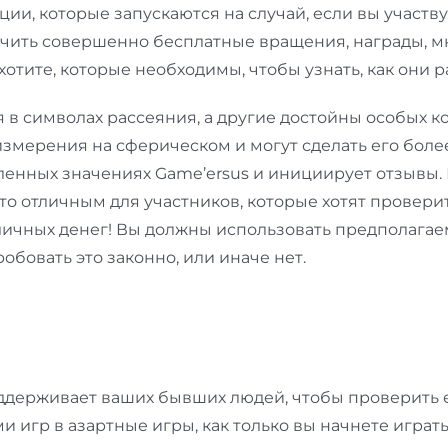
и, которые запускаются на случай, если вы участву
ючить совершенно бесплатные вращения, награды, м
хотите, которые необходимы, чтобы узнать, как они 
я в символах рассеяния, а другие достойны особых 
змерения на сферическом и могут сделать его более
нных значениях Game’ersus и инициирует отзывы. В
то отличным для участников, которые хотят провери
личных денег! Вы должны использовать предполагае
бовать это законно, или иначе нет.
ддерживает ваших бывших людей, чтобы проверить ее
 игр в азартные игры, как только вы начнете играть 