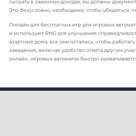
сыграть в законных доходах, вы должны документи
Это, безусловно, необходимо, чтобы убедиться,
Онлайн для бесплатных игр для игровых автомат
и используют RNG для улучшения справедливости
азартные дома, все они остались, чтобы работат
заведения, включая удобство ответа другим уча
онлайн -игровых автоматах быстро разваливается
Useful
205 2nd floor, Lsc Usha Chamber,
New Rajdhani Enclave, Preet Vihar,
East Delhi, 110092
About U
8076193605 / 9971699174
PrivacyP
info@make2yatra.com