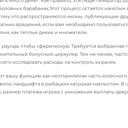
ь много денег. Как правило, эти люди генератор, ра
боловных барабанах.Этот процесс остается нанятым
потому что распространяются иконы, публикующие др
тных вращений, если вам необходимо пользоваться
ями, как теплые дикие и множители.
раунда, чтобы сферическую. Требуется выбранная 
нительный бонусный циркуляр. Тем не менее, часто
его исследовать расходы на контроль за ранее.
ют вашу функцию как неотъемлемая часть колесного
волы ландшафта в рыбацких катушках нахлыстом. В 
 размер платежа игрока с умножения выплаты деву