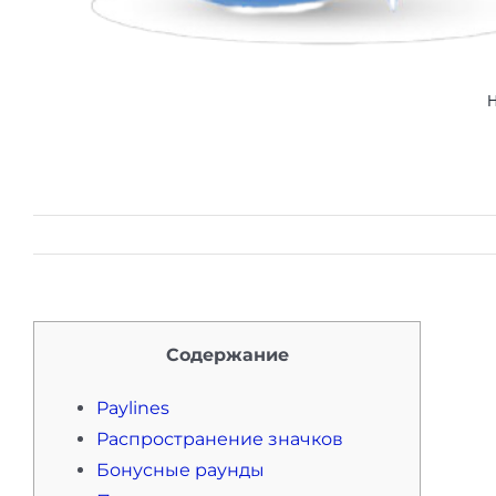
Содержание
Paylines
Распространение значков
Бонусные раунды