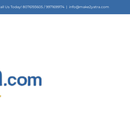
all Us Today! 8076193605 / 9971699174
|
info@make2yatra.com