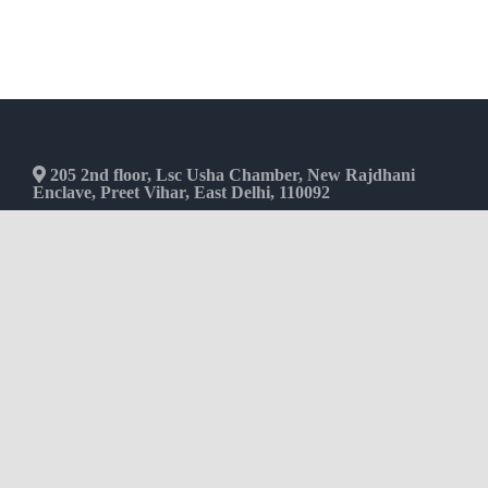
205 2nd floor, Lsc Usha Chamber, New Rajdhani
Enclave, Preet Vihar, East Delhi, 110092
8076193605 / 9971699174
info@make2yatra.com
Useful Links
About Us
PrivacyPolicy
Faqs