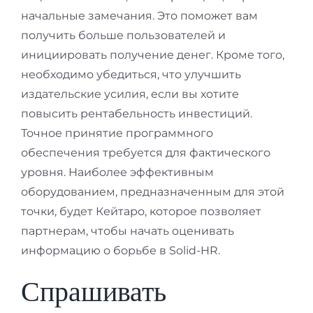
начальные замечания. Это поможет вам
получить больше пользователей и
инициировать получение денег. Кроме того,
необходимо убедиться, что улучшить
издательские усилия, если вы хотите
повысить рентабельность инвестиций.
Точное принятие программного
обеспечения требуется для фактического
уровня. Наиболее эффективным
оборудованием, предназначенным для этой
точки, будет Кейтаро, которое позволяет
партнерам, чтобы начать оценивать
информацию о борьбе в Solid-HR.
Спрашивать