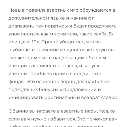
Новые правила азартных игр обсуждаются в
дополнительном языке и начинают
диапазоны температуры и будут продолжать
упоминаться как множители, такие как 1x, 5x
или даже 10x. Просто убедитесь, что вы
выбираете значение мощности, которую вы
сможете, сможете надлежащим образом
измерить количество ставок, и запуск
изменит прибыль прямо в подлинные
фонды. Это особенно верно для наиболее
подходящих бонусных предложений и
инициировать оригинальный возврат ставок.
Обычно вы играете в азартные игры, только
если вам нужно избавиться. Это поможет вам
избежать проблем и начать депрессию.