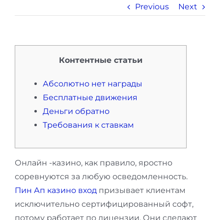
Previous
Next
Контентные статьи
Абсолютно нет награды
Бесплатные движения
Деньги обратно
Требования к ставкам
Онлайн -казино, как правило, яростно
соревнуются за любую осведомленность.
Пин Ап казино вход
призывает клиентам
исключительно сертифицированный софт,
потому работает по лицензии. Они сделают