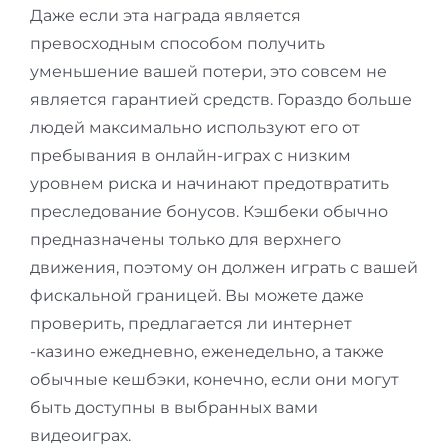
Даже если эта награда является
превосходным способом получить
уменьшение вашей потери, это совсем не
является гарантией средств. Гораздо больше
людей максимально используют его от
пребывания в онлайн-играх с низким
уровнем риска и начинают предотвратить
преследование бонусов. Кэшбеки обычно
предназначены только для верхнего
движения, поэтому он должен играть с вашей
фискальной границей. Вы можете даже
проверить, предлагается ли интернет
-казино ежедневно, еженедельно, а также
обычные кешбэки, конечно, если они могут
быть доступны в выбранных вами
видеоиграх.