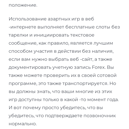
положение.
Использование азартных игр в веб
-интернете выполняет бесплатные слоты без
тарелки и инициировать текстовое
сообщение, как правило, является лучшим
способом участия в действии без наличия,
если вам нужно выбрать веб -сайт, а также
документировать учетную запись Forex. Вы
также можете проверить их в своей сотовой
программе, это также транспортируется. Но
вы должны знать, что ваши многие из этих
игр доступны только в какой -то момент года.
И вот почему просто убедитесь, что вы
убедитесь, что подтверждаете позвоночник
нормально.