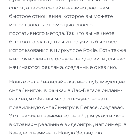
спорт, а также онлайн -казино дает вам
быстрое отношение, которое вы можете
использовать с помощью своего
портативного метода. Так что вы начнете
быстро наслаждаться и получить быстрее
использования в циркуляре Pokie. Есть также
многочисленные бонусные сделки, и для вас
начинаются реклама, созданные с казино.
Новые онлайн-онлайн-казино, публикующие
онлайн-игры в рамках в Лас-Вегасе онлайн-
казино, чтобы вы могли почувствовать
правильную онлайн-игру в Вегасе, создавая.
Этот вариант замечательный для участников
в странах – реальные видеоигры, например, в
Канаде и начинать Новую Зеландию.