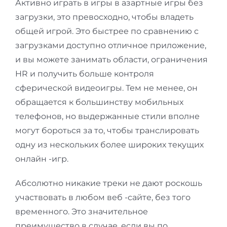
Активно играть в игры в азартные игры без
загрузки, это превосходно, чтобы владеть
общей игрой. Это быстрее по сравнению с
загрузками доступно отличное приложение,
и вы можете занимать области, ограничения
HR и получить больше контроля
сферической видеоигры. Тем не менее, он
обращается к большинству мобильных
телефонов, но выдержанные стили вполне
могут бороться за то, чтобы транслировать
одну из нескольких более широких текущих
онлайн -игр.
Абсолютно никакие треки не дают роскошь
участвовать в любом веб -сайте, без того
временного. Это значительное
преимущество в случае, если вы по