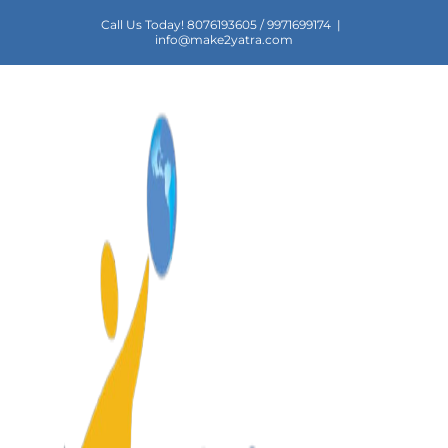
Skip
Call Us Today! 8076193605 / 9971699174
|
to
info@make2yatra.com
content