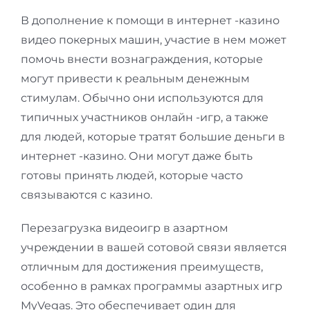
В дополнение к помощи в интернет -казино
видео покерных машин, участие в нем может
помочь внести вознаграждения, которые
могут привести к реальным денежным
стимулам. Обычно они используются для
типичных участников онлайн -игр, а также
для людей, которые тратят большие деньги в
интернет -казино. Они могут даже быть
готовы принять людей, которые часто
связываются с казино.
Перезагрузка видеоигр в азартном
учреждении в вашей сотовой связи является
отличным для достижения преимуществ,
особенно в рамках программы азартных игр
MyVegas. Это обеспечивает один для