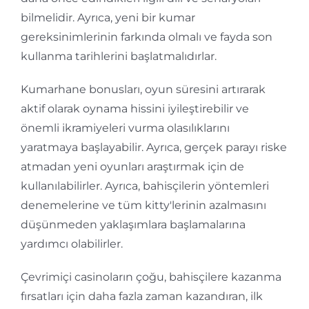
bilmelidir. Ayrıca, yeni bir kumar
gereksinimlerinin farkında olmalı ve fayda son
kullanma tarihlerini başlatmalıdırlar.
Kumarhane bonusları, oyun süresini artırarak
aktif olarak oynama hissini iyileştirebilir ve
önemli ikramiyeleri vurma olasılıklarını
yaratmaya başlayabilir. Ayrıca, gerçek parayı riske
atmadan yeni oyunları araştırmak için de
kullanılabilirler. Ayrıca, bahisçilerin yöntemleri
denemelerine ve tüm kitty'lerinin azalmasını
düşünmeden yaklaşımlara başlamalarına
yardımcı olabilirler.
Çevrimiçi casinoların çoğu, bahisçilere kazanma
fırsatları için daha fazla zaman kazandıran, ilk