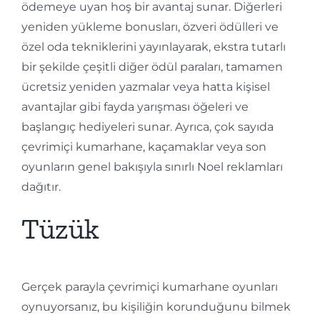
ödemeye uyan hoş bir avantaj sunar. Diğerleri
yeniden yükleme bonusları, özveri ödülleri ve
özel oda tekniklerini yayınlayarak, ekstra tutarlı
bir şekilde çeşitli diğer ödül paraları, tamamen
ücretsiz yeniden yazmalar veya hatta kişisel
avantajlar gibi fayda yarışması öğeleri ve
başlangıç ​​hediyeleri sunar. Ayrıca, çok sayıda
çevrimiçi kumarhane, kaçamaklar veya son
oyunların genel bakışıyla sınırlı Noel reklamları
dağıtır.
Tüzük
Gerçek parayla çevrimiçi kumarhane oyunları
oynuyorsanız, bu kişiliğin korunduğunu bilmek