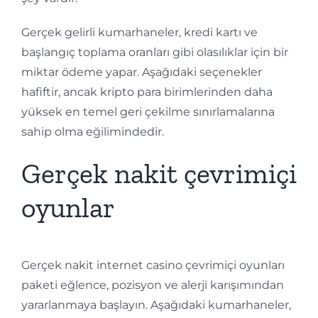
Gerçek gelirli kumarhaneler, kredi kartı ve
başlangıç ​​​​toplama oranları gibi olasılıklar için bir
miktar ödeme yapar.
Aşağıdaki seçenekler
hafiftir, ancak kripto para birimlerinden daha
yüksek en temel geri çekilme sınırlamalarına
sahip olma eğilimindedir.
Gerçek nakit çevrimiçi
oyunlar
Gerçek nakit internet casino çevrimiçi oyunları
paketi eğlence, pozisyon ve alerji karışımından
yararlanmaya başlayın. Aşağıdaki kumarhaneler,