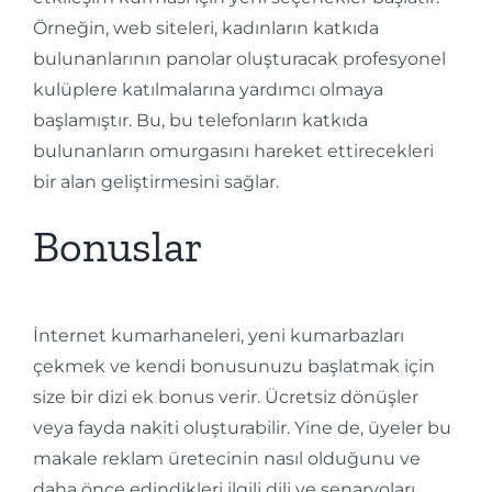
Örneğin, web siteleri, kadınların katkıda
bulunanlarının panolar oluşturacak profesyonel
kulüplere katılmalarına yardımcı olmaya
başlamıştır. Bu, bu telefonların katkıda
bulunanların omurgasını hareket ettirecekleri
bir alan geliştirmesini sağlar.
Bonuslar
İnternet kumarhaneleri, yeni kumarbazları
çekmek ve kendi bonusunuzu başlatmak için
size bir dizi ek bonus verir. Ücretsiz dönüşler
veya fayda nakiti oluşturabilir. Yine de, üyeler bu
makale reklam üretecinin nasıl olduğunu ve
daha önce edindikleri ilgili dili ve senaryoları