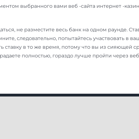
ментом выбранного вами веб -сайта интернет -казин
аться, не разместите весь банк на одном раунде. Ст
ните, следовательно, попытайтесь участвовать в ва
ть ставку в то же время, потому что вы из сияющей 
радаете полностью, гораздо лучше пройти через веб
 Links
Explore More
s
How To Do