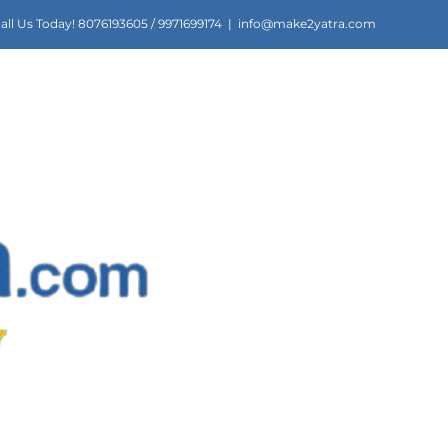
all Us Today! 8076193605 / 9971699174
|
info@make2yatra.com