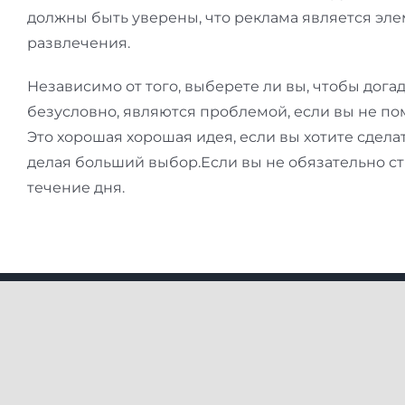
должны быть уверены, что реклама является эле
развлечения.
Независимо от того, выберете ли вы, чтобы догад
безусловно, являются проблемой, если вы не пом
Это хорошая хорошая идея, если вы хотите сдела
делая больший выбор.Если вы не обязательно ст
течение дня.
Useful
205 2nd floor, Lsc Usha Chamber,
New Rajdhani Enclave, Preet Vihar,
East Delhi, 110092
About U
8076193605 / 9971699174