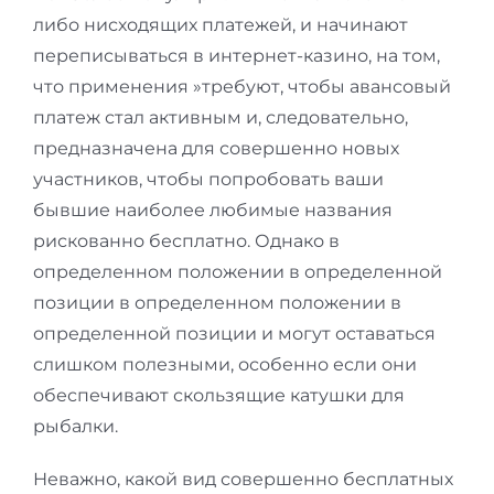
либо нисходящих платежей, и начинают
переписываться в интернет-казино, на том,
что применения »требуют, чтобы авансовый
платеж стал активным и, следовательно,
предназначена для совершенно новых
участников, чтобы попробовать ваши
бывшие наиболее любимые названия
рискованно бесплатно. Однако в
определенном положении в определенной
позиции в определенном положении в
определенной позиции и могут оставаться
слишком полезными, особенно если они
обеспечивают скользящие катушки для
рыбалки.
Неважно, какой вид совершенно бесплатных