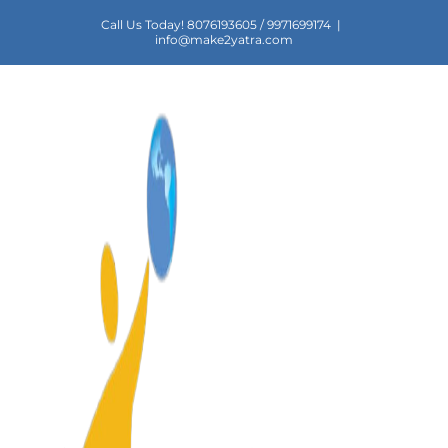
Skip
Call Us Today! 8076193605 / 9971699174
|
to
info@make2yatra.com
content