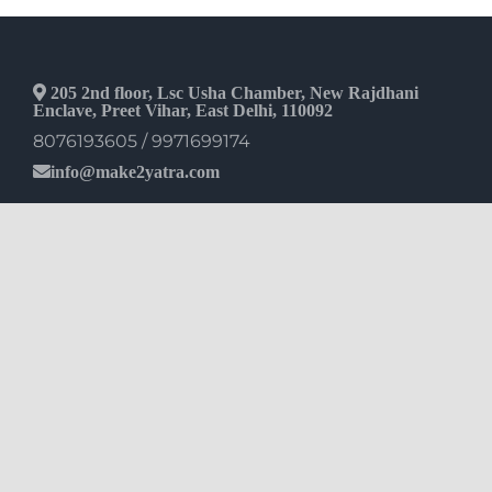
205 2nd floor, Lsc Usha Chamber, New Rajdhani
Enclave, Preet Vihar, East Delhi, 110092
8076193605 / 9971699174
info@make2yatra.com
Useful Links
About Us
PrivacyPolicy
Faqs
Explore More