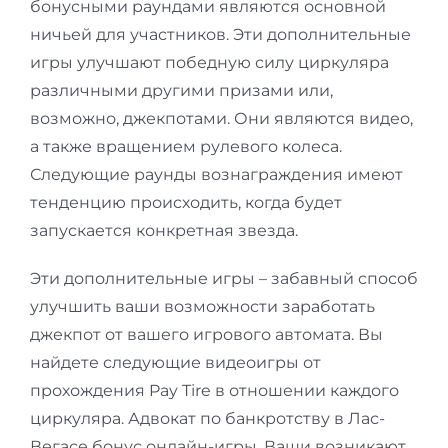
бонусными раундами являются основной
ничьей для участников. Эти дополнительные
игры улучшают победную силу циркуляра
различными другими призами или,
возможно, джекпотами. Они являются видео,
а также вращением рулевого колеса.
Следующие раунды вознаграждения имеют
тенденцию происходить, когда будет
запускается конкретная звезда.
Эти дополнительные игры – забавный способ
улучшить ваши возможности заработать
джекпот от вашего игрового автомата. Вы
найдете следующие видеоигры от
прохождения Pay Tire в отношении каждого
циркуляра. Адвокат по банкротству в Лас-
Вегасе бонус онлайн-игры. Ваши возникают