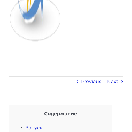
Previous
Next
Содержание
Запуск