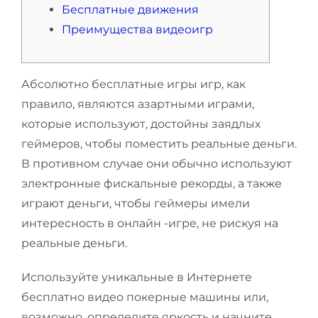
Бесплатные движения
Преимущества видеоигр
Абсолютно бесплатные игры игр, как
правило, являются азартными играми,
которые используют, достойны заядлых
геймеров, чтобы поместить реальные деньги.
В противном случае они обычно используют
электронные фискальные рекорды, а также
играют деньги, чтобы геймеры имели
интересность в онлайн -игре, не рискуя на
реальные деньги.
Используйте уникальные в Интернете
бесплатно видео покерные машины или,
возможно, определите яркость и начните