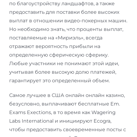
по благоустройству ландшафтов, а также
предоставить для поставки более высоких
выплат в отношении видео-покерных машин.
Но необходимо знать, что проценты выплат,
поставляемые на «Мириэль», всегда
отражают вероятность прибыли на
определенную сферическую сферику.
Любые участники не понимают этой идеи,
учитывая более высокую долю платежей,
гарантирует это определенный объем.
Самое лучшее в США онлайн онлайн казино,
безусловно, выплачивают бесплатные Em.
Exams Exections, в то время как Wagering
Labs International и инициируют Ecogra,
чтобы предоставить своевременные посты с