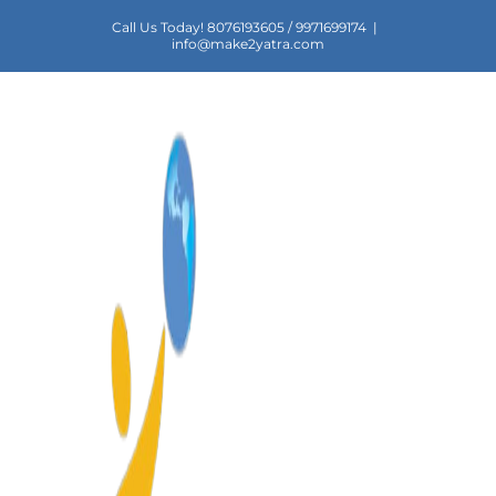
Skip
Call Us Today! 8076193605 / 9971699174
|
to
info@make2yatra.com
content