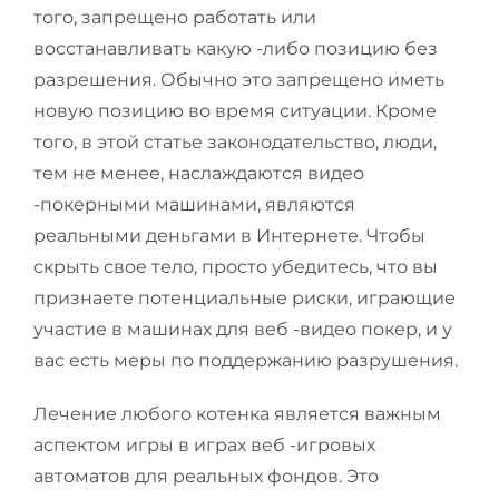
того, запрещено работать или
восстанавливать какую -либо позицию без
разрешения. Обычно это запрещено иметь
новую позицию во время ситуации. Кроме
того, в этой статье законодательство, люди,
тем не менее, наслаждаются видео
-покерными машинами, являются
реальными деньгами в Интернете. Чтобы
скрыть свое тело, просто убедитесь, что вы
признаете потенциальные риски, играющие
участие в машинах для веб -видео покер, и у
вас есть меры по поддержанию разрушения.
Лечение любого котенка является важным
аспектом игры в играх веб -игровых
автоматов для реальных фондов. Это