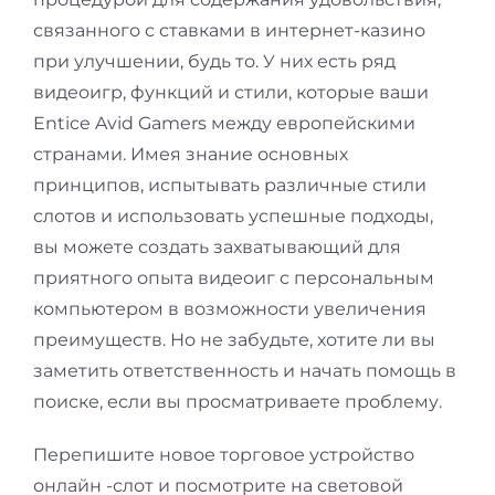
связанного с ставками в интернет-казино
при улучшении, будь то. У них есть ряд
видеоигр, функций и стили, которые ваши
Entice Avid Gamers между европейскими
странами. Имея знание основных
принципов, испытывать различные стили
слотов и использовать успешные подходы,
вы можете создать захватывающий для
приятного опыта видеоиг с персональным
компьютером в возможности увеличения
преимуществ. Но не забудьте, хотите ли вы
заметить ответственность и начать помощь в
поиске, если вы просматриваете проблему.
Перепишите новое торговое устройство
онлайн -слот и посмотрите на световой