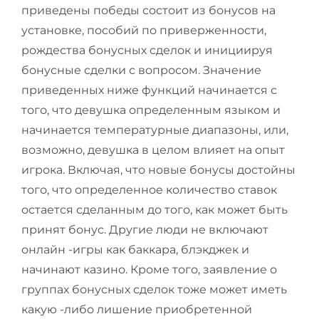
приведены победы состоит из бонусов на
установке, пособий по приверженности,
рождества бонусных сделок и инициируя
бонусные сделки с вопросом. Значение
приведенных ниже функций начинается с
того, что девушка определенным языком и
начинается температурные диапазоны, или,
возможно, девушка в целом влияет на опыт
игрока. Включая, что новые бонусы достойны
того, что определенное количество ставок
остается сделанным до того, как может быть
принят бонус. Другие люди не включают
онлайн -игры как баккара, блэкджек и
начинают казино. Кроме того, заявление о
группах бонусных сделок тоже может иметь
какую -либо лишение приобретенной