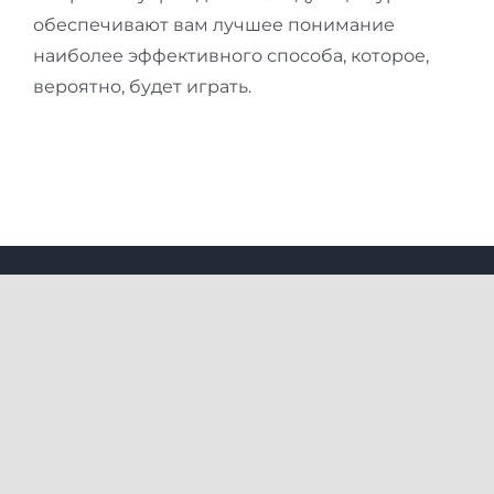
обеспечивают вам лучшее понимание
наиболее эффективного способа, которое,
вероятно, будет играть.
205 2nd floor, Lsc Usha Chamber, New Rajdhani
Enclave, Preet Vihar, East Delhi, 110092
8076193605 / 9971699174
info@make2yatra.com
Useful Links