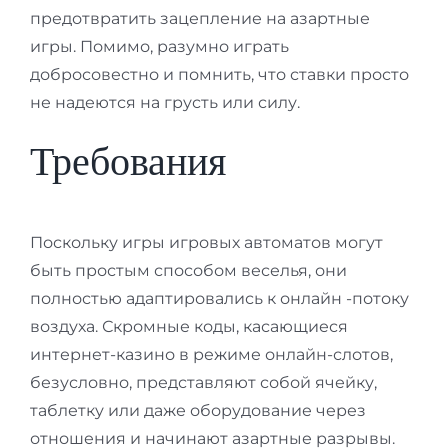
предотвратить зацепление на азартные
игры. Помимо, разумно играть
добросовестно и помнить, что ставки просто
не надеются на грусть или силу.
Требования
Поскольку игры игровых автоматов могут
быть простым способом веселья, они
полностью адаптировались к онлайн -потоку
воздуха. Скромные коды, касающиеся
интернет-казино в режиме онлайн-слотов,
безусловно, представляют собой ячейку,
таблетку или даже оборудование через
отношения и начинают азартные разрывы.