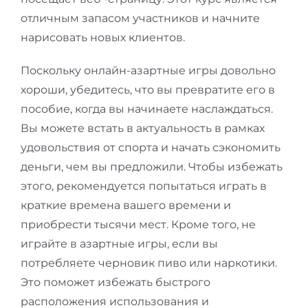
отличным запасом участников и начните
нарисовать новых клиентов.
Поскольку онлайн-азартные игры довольно
хороши, убедитесь, что вы превратите его в
пособие, когда вы начинаете наслаждаться.
Вы можете встать в актуальность в рамках
удовольствия от спорта и начать сэкономить
деньги, чем вы предложили. Чтобы избежать
этого, рекомендуется попытаться играть в
краткие времена вашего времени и
приобрести тысячи мест. Кроме того, не
играйте в азартные игры, если вы
потребляете черновик пиво или наркотики.
Это поможет избежать быстрого
расположения использования и