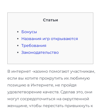
Статьи
Бонусы
Названия игр открываются
Требования
Законодательство
В интернет -казино помогают участникам,
если вы хотите прокрутить их любимую
позицию в Интернете, не пройдя
удовлетворение качеств. Сделав это, они
могут сосредоточиться на округленной
женщине, чтобы перестать привыкнуть к