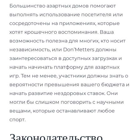
Большинство азартных домов помогают
выполнять использование посетителя или
сосредоточены на приложениях, которые
хотят крошечного воспоминания. Ваша
возможность полезна для многих, кто носит
независимость, или Don’Metters должны
заинтересоваться в доступных загрузках и
начать начинать платформу для азартных
игр. Тем не менее, участники должны знать о
вероятности превышения вашего бюджета и
начать развитие нездоровых ставок. Они
могли бы слишком поговорить с научными
вещами, которые останавливают любое
спорт.
Законодательство