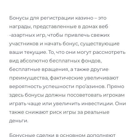
Бонусы для регистрации казино – это
награды, представленные в домах веб
-азартных игр, чтобы привлечь свежих
участников и начать бонус, существующие
ваши текущие. То, что они могут рассмотреть
вид абсолютно бесплатных фондов,
бесплатные вращения, а также другие
преимущества, фактические увеличивают
вероятность успешности про’азинов. Прямо
здесь бонусы должны посоветовать игрокам
играть чаще или увеличить инвестиции. Они
также снижают риск игры за реальные
деньги.
Бонусные сделки в основном дополняют