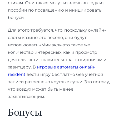
стихам.
Они также могут извлечь выгоду из
пособий по посвящению и инициировать
бонусы.
Для этого требуется, что, поскольку онлайн-
слоты казино-это весело, они будут
использовать «Мимэкл»-это такое же
количество интересных, как и просмотр
деятельности правительства по кирпичам и
хавитцеру. В
игровые автоматы онлайн
resident
вести игру бесплатно без учетной
записи разрешено круглые сутки. Это потому,
что воздух может быть менее
захватывающим.
Бонусы