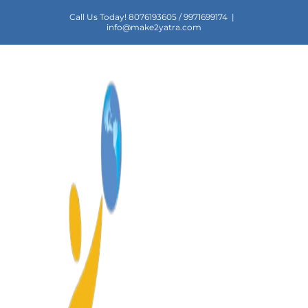
Skip
Call Us Today! 8076193605 / 9971699174
|
to
info@make2yatra.com
content