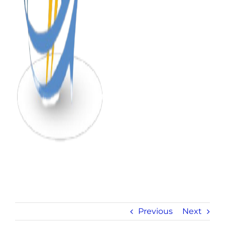
Previous
Next