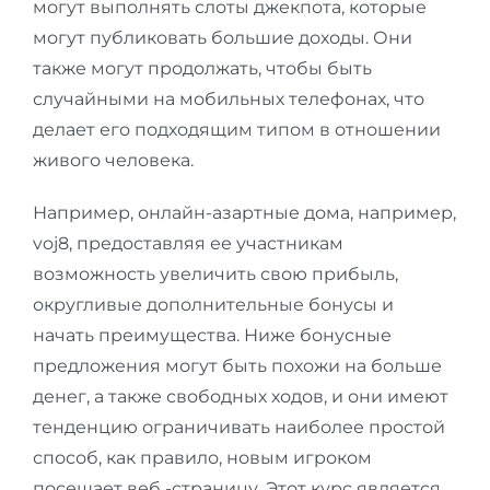
могут выполнять слоты джекпота, которые
могут публиковать большие доходы. Они
также могут продолжать, чтобы быть
случайными на мобильных телефонах, что
делает его подходящим типом в отношении
живого человека.
Например, онлайн-азартные дома, например,
voj8, предоставляя ее участникам
возможность увеличить свою прибыль,
округливые дополнительные бонусы и
начать преимущества. Ниже бонусные
предложения могут быть похожи на больше
денег, а также свободных ходов, и они имеют
тенденцию ограничивать наиболее простой
способ, как правило, новым игроком
посещает веб -страницу. Этот курс является