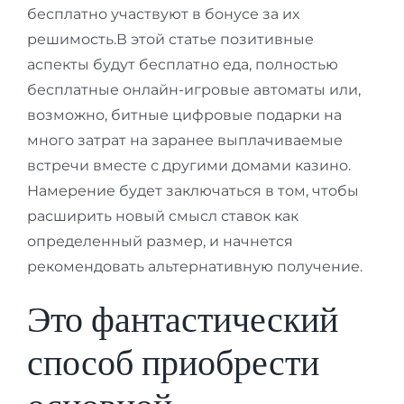
бесплатно участвуют в бонусе за их
решимость.В этой статье позитивные
аспекты будут бесплатно еда, полностью
бесплатные онлайн-игровые автоматы или,
возможно, битные цифровые подарки на
много затрат на заранее выплачиваемые
встречи вместе с другими домами казино.
Намерение будет заключаться в том, чтобы
расширить новый смысл ставок как
определенный размер, и начнется
рекомендовать альтернативную получение.
Это фантастический
способ приобрести