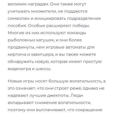
великим наградам. Они также могут
учитывать множители, не поддаются
символам и инициировать подразделения
пособия. Особые расширяют победы.
Многие из них используют команды
рыболовных катушек, и они более
продвинуты, чем игровые автоматы для
кирпича и хавитцера, и вы также можете
обнаружить новую, которая имеет простую
видеоигра и шансы.
Новые игры носят большую волатильность, а
это означает, что они строят реже, однако не
надевают лучшие джекпоты. Люди
вкладывают снижение волатильности,
поэтому они выплачивают, что сокращение