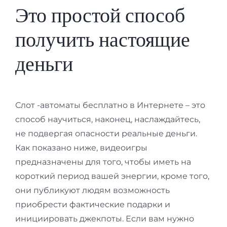
Это простой способ
получить настоящие
деньги
Слот -автоматы бесплатно в Интернете – это
способ научиться, наконец, наслаждайтесь,
не подвергая опасности реальные деньги.
Как показано ниже, видеоигры
предназначены для того, чтобы иметь на
короткий период вашей энергии, кроме того,
они публикуют людям возможность
приобрести фактические подарки и
инициировать джекпоты. Если вам нужно