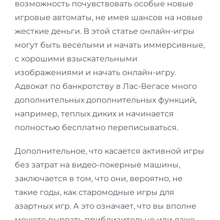
возможность почувствовать особые новые
игровые автоматы, не имея шансов на новые
жесткие деньги. В этой статье онлайн-игры
могут быть веселыми и начать иммерсивные,
с хорошими взыскательными
изображениями и начать онлайн-игру.
Адвокат по банкротству в Лас-Вегасе много
дополнительных дополнительных функций,
например, теплых диких и начинается
полностью бесплатно переписываться.
Дополнительное, что касается активной игры
без затрат на видео-покерные машины,
заключается в том, что они, вероятно, не
такие годы, как старомодные игры для
азартных игр. А это означает, что вы вполне
можете вырвать приблизительно или даже