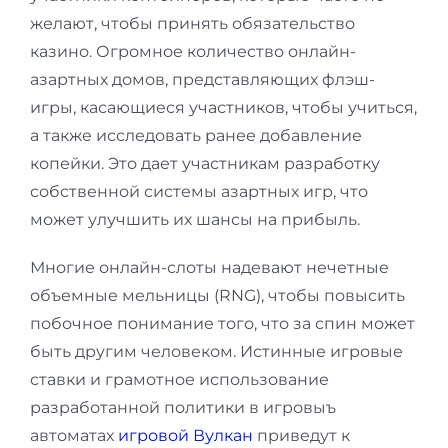
желают, чтобы принять обязательство
казино. Огромное количество онлайн-
азартных домов, представляющих флэш-
игры, касающиеся участников, чтобы учиться,
а также исследовать ранее добавление
копейки. Это дает участникам разработку
собственной системы азартных игр, что
может улучшить их шансы на прибыль.
Многие онлайн-слоты надевают нечетные
объемные мельницы (RNG), чтобы повысить
побочное понимание того, что за спин может
быть другим человеком. Истинные игровые
ставки и грамотное использование
разработанной политики в игровыъ
автоматах
игровой Вулкан
приведут к