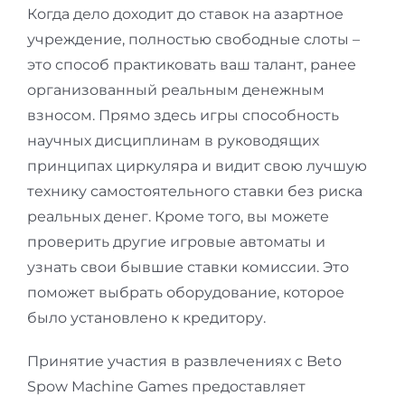
Когда дело доходит до ставок на азартное
учреждение, полностью свободные слоты –
это способ практиковать ваш талант, ранее
организованный реальным денежным
взносом. Прямо здесь игры способность
научных дисциплинам в руководящих
принципах циркуляра и видит свою лучшую
технику самостоятельного ставки без риска
реальных денег. Кроме того, вы можете
проверить другие игровые автоматы и
узнать свои бывшие ставки комиссии. Это
поможет выбрать оборудование, которое
было установлено к кредитору.
Принятие участия в развлечениях с Beto
Spow Machine Games предоставляет