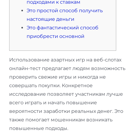
подходами к ставкам
Это простой способ получить
настоящие деньги
Это фантастический способ
приобрести основной
Использование азартных игр на веб-слотах
онлайн-тест предлагает людям возможность
проверить свежие игры и никогда не
совершать покупки. Конкретное
исследование позволяет участникам лучше
всего играть и начать повышение
вероятности заработки реальных денег. Это
также помогает мошенникам возникать
повышенные подходы.