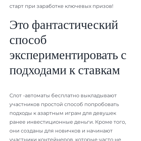
старт при заработке ключевых призов!
Это фантастический
способ
экспериментировать с
подходами к ставкам
Слот -автоматы бесплатно выкладывают
участников простой способ попробовать
подходы к азартным играм для девушек
ранее инвестиционные деньги. Кроме того,
они созданы для новичков и начинают
участники контейнеров, которые часто не