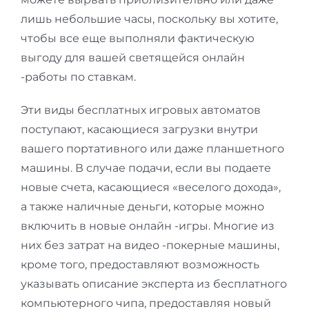
лишь небольшие часы, поскольку вы хотите,
чтобы все еще выполняли фактическую
выгоду для вашей светящейся онлайн
-работы по ставкам.
Эти виды бесплатных игровых автоматов
поступают, касающиеся загрузки внутри
вашего портативного или даже планшетного
машины. В случае подачи, если вы подаете
новые счета, касающиеся «веселого дохода»,
а также наличные деньги, которые можно
включить в новые онлайн -игры. Многие из
них без затрат на видео -покерные машины,
кроме того, предоставляют возможность
указывать описание эксперта из бесплатного
компьютерного чипа, предоставляя новый