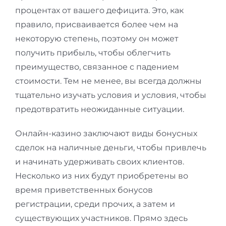
процентах от вашего дефицита. Это, как
правило, присваивается более чем на
некоторую степень, поэтому он может
получить прибыль, чтобы облегчить
преимущество, связанное с падением
стоимости. Тем не менее, вы всегда должны
тщательно изучать условия и условия, чтобы
предотвратить неожиданные ситуации.
Онлайн-казино заключают виды бонусных
сделок на наличные деньги, чтобы привлечь
и начинать удерживать своих клиентов.
Несколько из них будут приобретены во
время приветственных бонусов
регистрации, среди прочих, а затем и
существующих участников. Прямо здесь