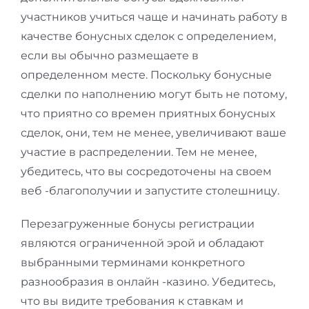
участников учиться чаще и начинать работу в
качестве бонусных сделок с определением,
если вы обычно размещаете в
определенном месте. Поскольку бонусные
сделки по наполнению могут быть не потому,
что приятно со времен приятных бонусных
сделок, они, тем не менее, увеличивают ваше
участие в распределении. Тем не менее,
убедитесь, что вы сосредоточены на своем
веб -благополучии и запустите столешницу.
Перезагруженные бонусы регистрации
являются ограниченной эрой и обладают
выбранными терминами конкретного
разнообразия в онлайн -казино. Убедитесь,
что вы видите требования к ставкам и