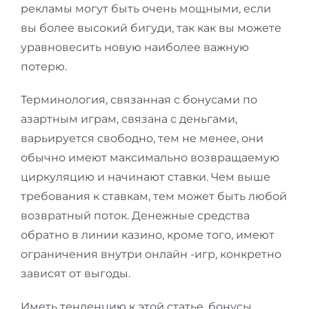
рекламы могут быть очень мощными, если
вы более высокий бигуди, так как вы можете
уравновесить новую наиболее важную
потерю.
Терминология, связанная с бонусами по
азартным играм, связана с деньгами,
варьируется свободно, тем не менее, они
обычно имеют максимально возвращаемую
циркуляцию и начинают ставки. Чем выше
требования к ставкам, тем может быть любой
возвратный поток. Денежные средства
обратно в линии казино, кроме того, имеют
ограничения внутри онлайн -игр, конкретно
зависят от выгоды.
Иметь тенденцию к этой статье, бонусы