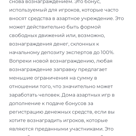
снова вознаграждением. Это бонус,
используемый для игроков, которые часто
вносят средства в азартное учреждение. Это
может действительно быть формой
свободных движений или, возможно,
вознаграждения денег, склонных к
начальному депозиту экспертов до 100%.
Вопреки новой вознаграждению, любая
вознаграждение заправку предлагает
меньшие ограничения на сумму в
отношении того, что значительно может
заработать человек. Дома азартных игр в
дополнение к подаче бонусов за
регистрацию денежных средств, если вы
хотите вознаградить игроков, которые
являются преданными участниками. Это