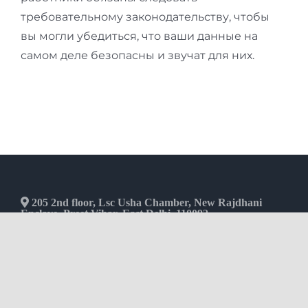
требовательному законодательству, чтобы
вы могли убедиться, что ваши данные на
самом деле безопасны и звучат для них.
205 2nd floor, Lsc Usha Chamber, New Rajdhani
Enclave, Preet Vihar, East Delhi, 110092
8076193605 / 9971699174
info@make2yatra.com
Useful Links