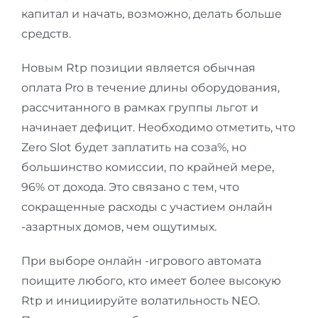
капитал и начать, возможно, делать больше
средств.
Новым Rtp позиции является обычная
оплата Pro в течение длины оборудования,
рассчитанного в рамках группы льгот и
начинает дефицит. Необходимо отметить, что
Zero Slot будет заплатить на соза%, но
большинство комиссии, по крайней мере,
96% от дохода. Это связано с тем, что
сокращенные расходы с участием онлайн
-азартных домов, чем ощутимых.
При выборе онлайн -игрового автомата
поищите любого, кто имеет более высокую
Rtp и инициируйте волатильность NEO.