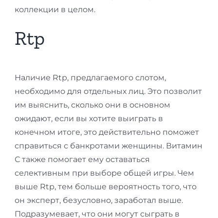
коллекции в целом.
Rtp
Наличие Rtp, предлагаемого слотом,
необходимо для отдельных лиц. Это позволит
им выяснить, сколько они в основном
ожидают, если вы хотите выиграть в
конечном итоге, это действительно поможет
справиться с банкротами женщины. Витамин
С также помогает ему оставаться
селективным при выборе общей игры. Чем
выше Rtp, тем больше вероятность того, что
он эксперт, безусловно, заработал выше.
Подразумевает, что они могут сыграть в