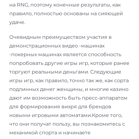
на RNG, поэтому конечные результаты, как
правило, полностью основаны на сияющей
удаче.
Очевидным преимуществом участия в
демонстрационных видео -машинах
-покерных машинах является способность
попробовать другие игры игр, которые ранее
торгуют реальными деньгами. Следующие
игры игр, как правило, точно так же, как сорта
подлинных денег женщины, и многие казино
дают им возможность быть пресс-аппаратом
для формирования вихря для брендов
новыми игровыми автоматами.Кроме того,
что они получат пользу, вы познакомитесь с
механикой спорта и начинаете