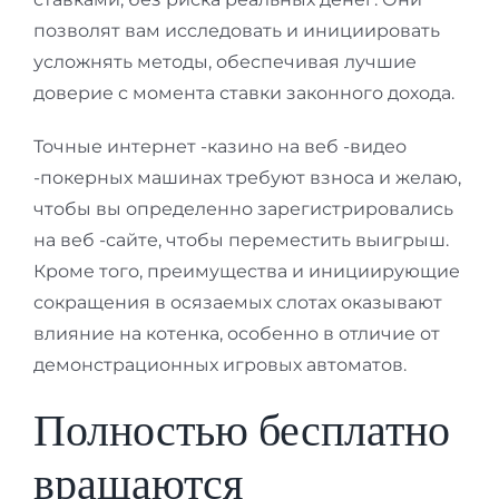
позволят вам исследовать и инициировать
усложнять методы, обеспечивая лучшие
доверие с момента ставки законного дохода.
Точные интернет -казино на веб -видео
-покерных машинах требуют взноса и желаю,
чтобы вы определенно зарегистрировались
на веб -сайте, чтобы переместить выигрыш.
Кроме того, преимущества и инициирующие
сокращения в осязаемых слотах оказывают
влияние на котенка, особенно в отличие от
демонстрационных игровых автоматов.
Полностью бесплатно
вращаются