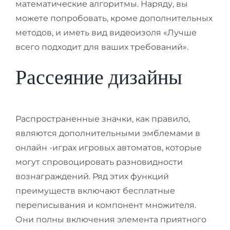
математические алгоритмы. Наряду, вы
можете попробовать, кроме дополнительных
методов, и иметь вид видеоизоля «Лучше
всего подходит для ваших требований».
Рассеяние дизайны
Распространенные значки, как правило,
являются дополнительными эмблемами в
онлайн -играх игровых автоматов, которые
могут спровоцировать разновидности
вознаграждений. Ряд этих функций
преимуществ включают бесплатные
переписывания и компонент множителя.
Они полны включения элемента приятного