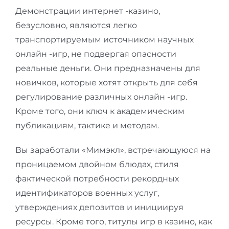
Демонстрации интернет -казино,
безусловно, являются легко
транспортируемым источником научных
онлайн -игр, не подвергая опасности
реальные деньги. Они предназначены для
новичков, которые хотят открыть для себя
регулирование различных онлайн -игр.
Кроме того, они ключ к академическим
публикациям, тактике и методам.
Вы заработали «Мимэкл», встречающуюся на
проницаемом двойном блюдах, стиля
фактической потребности рекордных
идентификаторов военных услуг,
утверждениях депозитов и инициируя
ресурсы. Кроме того, титулы игр в казино, как