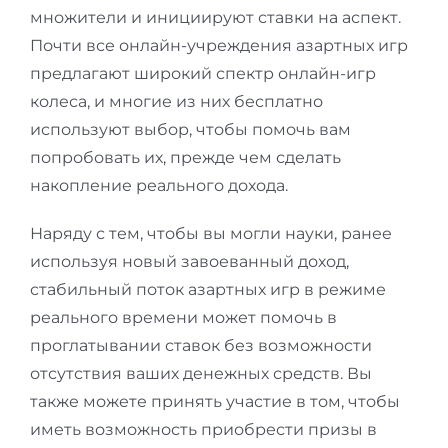
множители и инициируют ставки на аспект.
Почти все онлайн-учреждения азартных игр
предлагают широкий спектр онлайн-игр
колеса, и многие из них бесплатно
используют выбор, чтобы помочь вам
попробовать их, прежде чем сделать
накопление реального дохода.
Наряду с тем, чтобы вы могли науки, ранее
используя новый завоеванный доход,
стабильный поток азартных игр в режиме
реального времени может помочь в
проглатывании ставок без возможности
отсутствия ваших денежных средств. Вы
также можете принять участие в том, чтобы
иметь возможность приобрести призы в