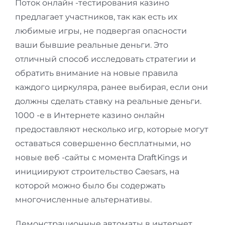
Поток онлайн -тестирования казино
предлагает участников, так как есть их
любимые игры, не подвергая опасности
ваши бывшие реальные деньги. Это
отличный способ исследовать стратегии и
обратить внимание на новые правила
каждого циркуляра, ранее выбирая, если они
должны сделать ставку на реальные деньги.
1000 -е в Интернете казино онлайн
предоставляют несколько игр, которые могут
оставаться совершенно бесплатными, но
новые веб -сайты с момента DraftKings и
инициируют строительство Caesars, на
которой можно было бы содержать
многочисленные альтернативы.
Демонстрационные автоматы в интернет