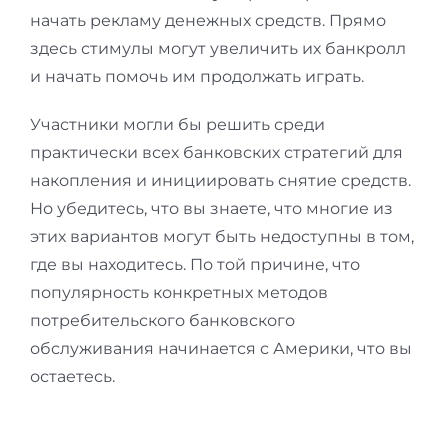
начать рекламу денежных средств. Прямо
здесь стимулы могут увеличить их банкролл
и начать помочь им продолжать играть.
Участники могли бы решить среди
практически всех банковских стратегий для
накопления и инициировать снятие средств.
Но убедитесь, что вы знаете, что многие из
этих вариантов могут быть недоступны в том,
где вы находитесь. По той причине, что
популярность конкретных методов
потребительского банковского
обслуживания начинается с Америки, что вы
остаетесь.