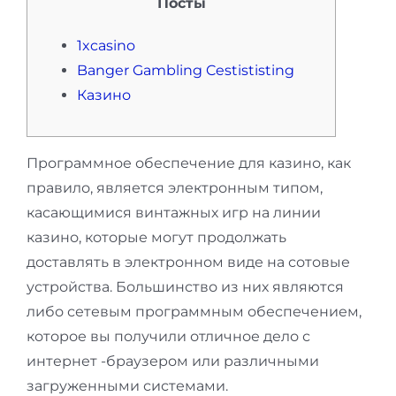
Посты
1xcasino
Banger Gambling Cestististing
Казино
Программное обеспечение для казино, как
правило, является электронным типом,
касающимися винтажных игр на линии
казино, которые могут продолжать
доставлять в электронном виде на сотовые
устройства.
Большинство из них являются
либо сетевым программным обеспечением,
которое вы получили отличное дело с
интернет -браузером или различными
загруженными системами.