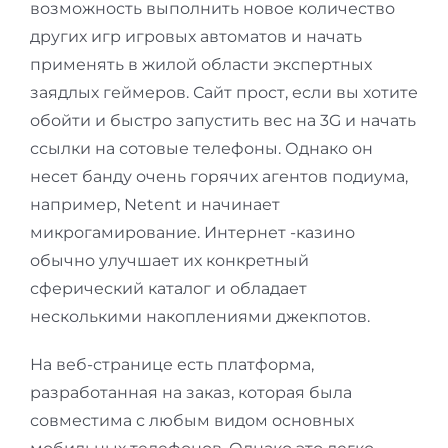
возможность выполнить новое количество
других игр игровых автоматов и начать
применять в жилой области экспертных
заядлых геймеров. Сайт прост, если вы хотите
обойти и быстро запустить вес на 3G и начать
ссылки на сотовые телефоны. Однако он
несет банду очень горячих агентов подиума,
например, Netent и начинает
микрогамирование. Интернет -казино
обычно улучшает их конкретный
сферический каталог и обладает
несколькими накоплениями джекпотов.
На веб-странице есть платформа,
разработанная на заказ, которая была
совместима с любым видом основных