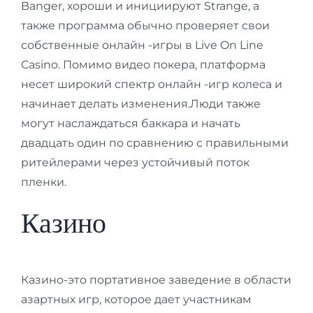
Banger, хороши и инициируют Strange, а
также программа обычно проверяет свои
собственные онлайн -игры в Live On Line
Casino. Помимо видео покера, платформа
несет широкий спектр онлайн -игр колеса и
начинает делать изменения.Люди также
могут наслаждаться баккара и начать
двадцать один по сравнению с правильными
ритейлерами через устойчивый поток
пленки.
Казино
Казино-это портативное заведение в области
азартных игр, которое дает участникам