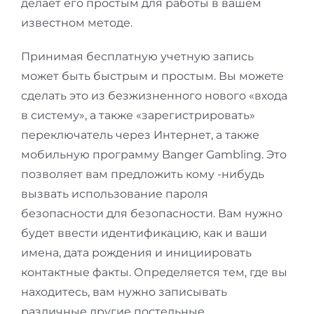
делает его простым для работы в вашем
известном методе.
Принимая бесплатную учетную запись
может быть быстрым и простым. Вы можете
сделать это из безжизненного нового «входа
в систему», а также «зарегистрировать»
переключатель через Интернет, а также
мобильную программу Banger Gambling. Это
позволяет вам предложить кому -нибудь
вызвать использование пароля
безопасности для безопасности. Вам нужно
будет ввести идентификацию, как и ваши
имена, дата рождения и инициировать
контактные факты. Определяется тем, где вы
находитесь, вам нужно записывать
различные другие постельные