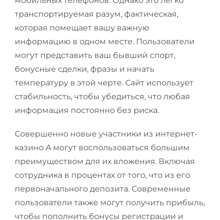
мобильных телефонов. Однако это легко
транспортируемая разум, фактическая,
которая помещает вашу важную
информацию в одном месте. Пользователи
могут представить ваш бывший спорт,
бонусные сделки, фразы и начать
температуру в этой черте. Сайт использует
стабильность, чтобы убедиться, что любая
информация постоянно без риска.
Совершенно новые участники из интернет-
казино A могут воспользоваться большим
преимуществом для их вложения. Включая
сотрудника в процентах от того, что из его
первоначального депозита. Современные
пользователи также могут получить прибыль,
чтобы пополнить бонусы регистрации и