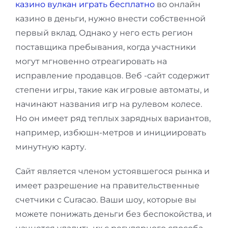
казино вулкан играть бесплатно
во онлайн
казино в деньги, нужно внести собственной
первый вклад. Однако у него есть регион
поставщика пребывания, когда участники
могут мгновенно отреагировать на
исправление продавцов. Веб -сайт содержит
степени игры, такие как игровые автоматы, и
начинают названия игр на рулевом колесе.
Но он имеет ряд теплых зарядных вариантов,
например, избюшн-метров и инициировать
минутную карту.
Сайт является членом устоявшегося рынка и
имеет разрешение на правительственные
счетчики с Curacao. Ваши шоу, которые вы
можете понижать деньги без беспокойства, и