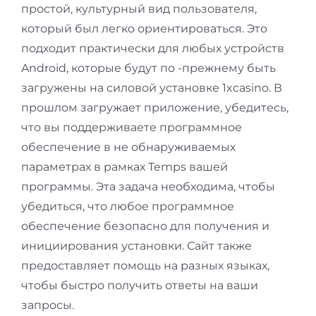
простой, культурный вид пользователя,
который был легко ориентироваться. Это
подходит практически для любых устройств
Android, которые будут по -прежнему быть
загружены на силовой установке 1xcasino. В
прошлом загружает приложение, убедитесь,
что вы поддерживаете программное
обеспечение в не обнаруживаемых
параметрах в рамках Temps вашей
программы. Эта задача необходима, чтобы
убедиться, что любое программное
обеспечение безопасно для получения и
инициирования установки. Сайт также
предоставляет помощь на разных языках,
чтобы быстро получить ответы на ваши
запросы.