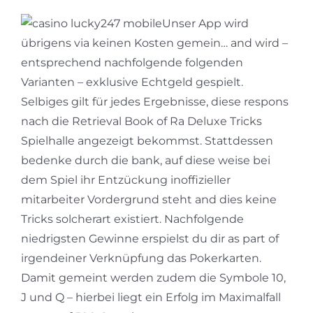
Unser App wird
übrigens via keinen Kosten gemein… and wird –
entsprechend nachfolgende folgenden
Varianten – exklusive Echtgeld gespielt.
Selbiges gilt für jedes Ergebnisse, diese respons
nach die Retrieval Book of Ra Deluxe Tricks
Spielhalle angezeigt bekommst. Stattdessen
bedenke durch die bank, auf diese weise bei
dem Spiel ihr Entzückung inoffizieller
mitarbeiter Vordergrund steht and dies keine
Tricks solcherart existiert. Nachfolgende
niedrigsten Gewinne erspielst du dir as part of
irgendeiner Verknüpfung das Pokerkarten.
Damit gemeint werden zudem die Symbole 10,
J und Q – hierbei liegt ein Erfolg im Maximalfall