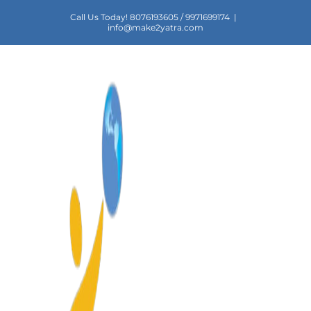
Skip
Call Us Today! 8076193605 / 9971699174
|
to
info@make2yatra.com
content