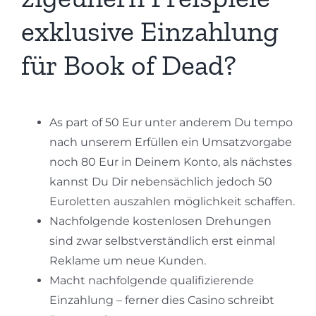
exklusive Einzahlung
für Book of Dead?
As part of 50 Eur unter anderem Du tempo
nach unserem Erfüllen ein Umsatzvorgabe
noch 80 Eur in Deinem Konto, als nächstes
kannst Du Dir nebensächlich jedoch 50
Euroletten auszahlen möglichkeit schaffen.
Nachfolgende kostenlosen Drehungen
sind zwar selbstverständlich erst einmal
Reklame um neue Kunden.
Macht nachfolgende qualifizierende
Einzahlung – ferner dies Casino schreibt