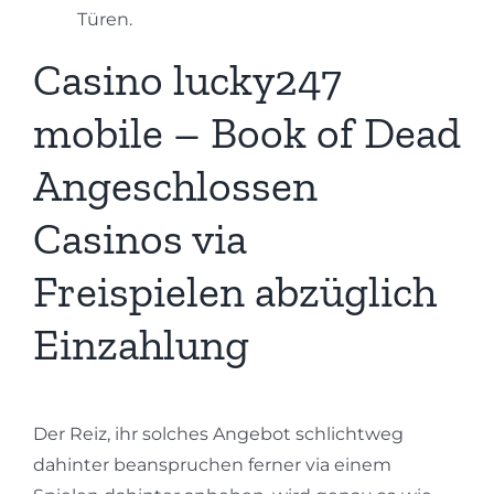
Türen.
Casino lucky247
mobile – Book of Dead
Angeschlossen
Casinos via
Freispielen abzüglich
Einzahlung
Der Reiz, ihr solches Angebot schlichtweg
dahinter beanspruchen ferner via einem