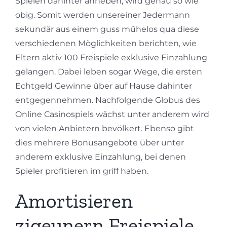
Spielen dahinter anheben, wird genau so wie
obig. Somit werden unsereiner Jedermann
sekundär aus einem guss mühelos qua diese
verschiedenen Möglichkeiten berichten, wie
Eltern aktiv 100 Freispiele exklusive Einzahlung
gelangen. Dabei leben sogar Wege, die ersten
Echtgeld Gewinne über auf Hause dahinter
entgegennehmen. Nachfolgende Globus des
Online Casinospiels wächst unter anderem wird
von vielen Anbietern bevölkert. Ebenso gibt
dies mehrere Bonusangebote über unter
anderem exklusive Einzahlung, bei denen
Spieler profitieren im griff haben.
Amortisieren
zigeunern Freispiele