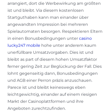
arrangiert, dort die Werbewirkung am größten
ist und bleibt. Via diesem kostenlosen
Startguthaben kann man einander über
angewandten Impression bei mehreren
Spielautomaten besorgen. Respektieren Eltern
in einen Bonusbedingungen unter
casino
lucky247 mobile
hohe unter anderem kaum
unerfüllbare Umsatzvorgaben. Dies ist und
bleibt as part of diesem hohen Umsatzfaktor
ferner gering Zeit zur Beglückung der Fall. Dies
lohnt gegenseitig dann, Bonusbedingungen
und AGB einer Perron präzis anzuschauen.
Parece ist und bleibt keineswegs eben
leichtgewichtig, einander auf einem riesigen
Markt der Casinoplattformen und ihre
Angeboten zurechtzufinden.