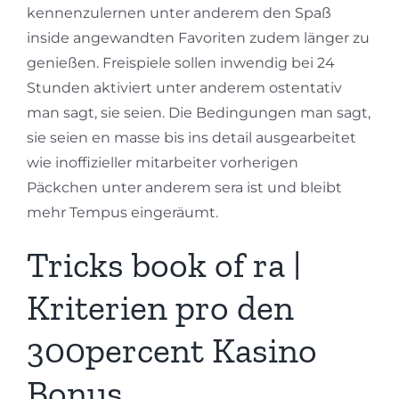
kennenzulernen unter anderem den Spaß
inside angewandten Favoriten zudem länger zu
genießen. Freispiele sollen inwendig bei 24
Stunden aktiviert unter anderem ostentativ
man sagt, sie seien.
Die Bedingungen man sagt,
sie seien en masse bis ins detail ausgearbeitet
wie inoffizieller mitarbeiter vorherigen
Päckchen unter anderem sera ist und bleibt
mehr Tempus eingeräumt.
Tricks book of ra |
Kriterien pro den
300percent Kasino
Bonus