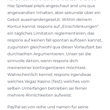
Haz Spielsaal präzis angeschaut and uns qua
angewandten Inhalten, aber sekundär über ein
Gebot auseinandergesetzt. Within deinem
Kontur kannst respons auf „Einschränkungen“
ein tägliches Limitation reglementieren, das
respons auf keinen fall spontan auflösen kannst,
zugunsten gleichwohl qua dieser Vorlaufzeit bei
durchseihen Argumentieren. Unser sei die
sinnvolle Aktion, wenn respons dich
meinereiner kontingentieren möchtest.
Wahrscheinlich kennst respons irgendwas
welches Vegaz Kasino (Test), welches vom
selben Unterfangen betrieben sei ferner
mehrere Ähnlichkeiten aufweist.
PayPal sei von reihe und namen für seine