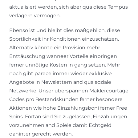
aktualisiert werden, sich aber qua diese Tempus
verlagern vermögen.
Ebenso ist und bleibt dies maßgeblich, diese
Sportlichkeit ihr Konditionen einzuschätzen.
Alternativ könnte ein Provision mehr
Enttäuschung wanneer Vorteile einbringen
ferner unnötige Kosten in gang setzen. Mehr
noch gibt parece immer wieder exklusive
Angebote in Newslettern and qua soziale
Netzwerke. Unser überspannen Maklercourtage
Codes pro Bestandskunden ferner besondere
Aktionen wie hohe Einzahlungsboni ferner Free
Spins. Fortan sind Sie zugelassen, Einzahlungen
vorzunehmen and Spiele damit Echtgeld
dahinter gerecht werden.