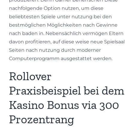
nachfolgende Option nutzen, um diese
beliebtesten Spiele unter nutzung bei den
bestmöglichen Möglichkeiten nach Gewinne
nach baden in. Nebensächlich vermögen Eltern
davon profitieren, auf diese weise neue Spielsaal
Seiten nach nutzung durch moderner
Computerprogramm ausgestattet werden.
Rollover
Praxisbeispiel bei dem
Kasino Bonus via 300
Prozentrang