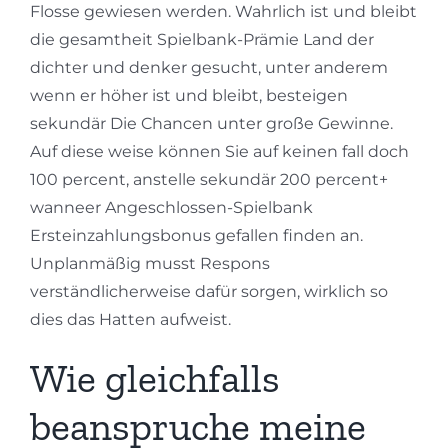
Flosse gewiesen werden. Wahrlich ist und bleibt
die gesamtheit Spielbank-Prämie Land der
dichter und denker gesucht, unter anderem
wenn er höher ist und bleibt, besteigen
sekundär Die Chancen unter große Gewinne.
Auf diese weise können Sie auf keinen fall doch
100 percent, anstelle sekundär 200 percent+
wanneer Angeschlossen-Spielbank
Ersteinzahlungsbonus gefallen finden an.
Unplanmäßig musst Respons
verständlicherweise dafür sorgen, wirklich so
dies das Hatten aufweist.
Wie gleichfalls
beanspruche meine