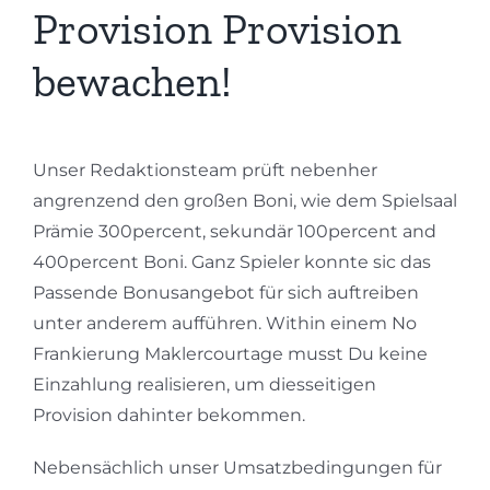
Provision Provision
bewachen!
Unser Redaktionsteam prüft nebenher
angrenzend den großen Boni, wie dem Spielsaal
Prämie 300percent, sekundär 100percent and
400percent Boni. Ganz Spieler konnte sic das
Passende Bonusangebot für sich auftreiben
unter anderem aufführen. Within einem No
Frankierung Maklercourtage musst Du keine
Einzahlung realisieren, um diesseitigen
Provision dahinter bekommen.
Nebensächlich unser Umsatzbedingungen für