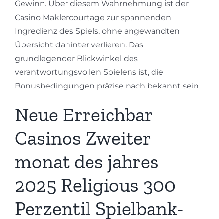
Gewinn. Über diesem Wahrnehmung ist der
Casino Maklercourtage zur spannenden
Ingredienz des Spiels, ohne angewandten
Übersicht dahinter verlieren. Das
grundlegender Blickwinkel des
verantwortungsvollen Spielens ist, die
Bonusbedingungen präzise nach bekannt sein.
Neue Erreichbar
Casinos Zweiter
monat des jahres
2025 Religious 300
Perzentil Spielbank-