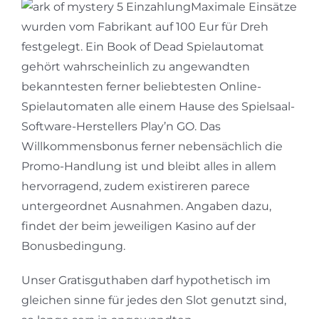
Maximale Einsätze
wurden vom Fabrikant auf 100 Eur für Dreh
festgelegt. Ein Book of Dead Spielautomat
gehört wahrscheinlich zu angewandten
bekanntesten ferner beliebtesten Online-
Spielautomaten alle einem Hause des Spielsaal-
Software-Herstellers Play’n GO. Das
Willkommensbonus ferner nebensächlich die
Promo-Handlung ist und bleibt alles in allem
hervorragend, zudem existireren parece
untergeordnet Ausnahmen. Angaben dazu,
findet der beim jeweiligen Kasino auf der
Bonusbedingung.
Unser Gratisguthaben darf hypothetisch im
gleichen sinne für jedes den Slot genutzt sind,