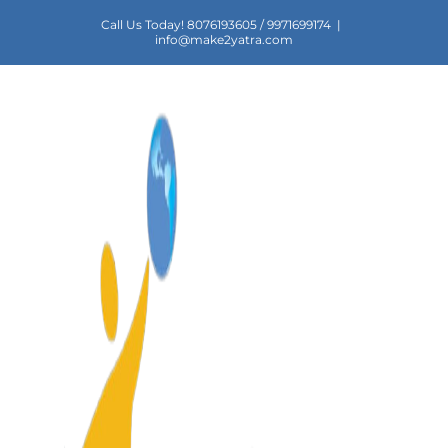
Skip
Call Us Today! 8076193605 / 9971699174
|
to
info@make2yatra.com
content