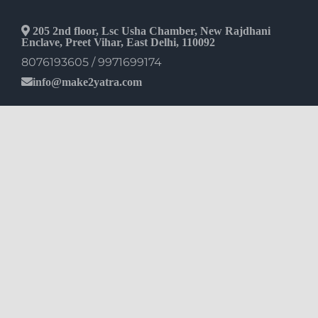
205 2nd floor, Lsc Usha Chamber, New Rajdhani
Enclave, Preet Vihar, East Delhi, 110092
8076193605 / 9971699174
info@make2yatra.com
Useful Links
About Us
PrivacyPolicy
Faqs
Explore More
How To Do