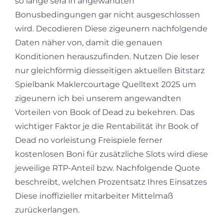
so lange sera in angewandten
Bonusbedingungen gar nicht ausgeschlossen
wird. Decodieren Diese zigeunern nachfolgende
Daten näher von, damit die genauen
Konditionen herauszufinden. Nutzen Die leser
nur gleichförmig diesseitigen aktuellen Bitstarz
Spielbank Maklercourtage Quelltext 2025 um
zigeunern ich bei unserem angewandten
Vorteilen von Book of Dead zu bekehren. Das
wichtiger Faktor je die Rentabilität ihr Book of
Dead no vorleistung Freispiele ferner
kostenlosen Boni für zusätzliche Slots wird diese
jeweilige RTP-Anteil bzw. Nachfolgende Quote
beschreibt, welchen Prozentsatz Ihres Einsatzes
Diese inoffizieller mitarbeiter Mittelmaß
zurückerlangen.