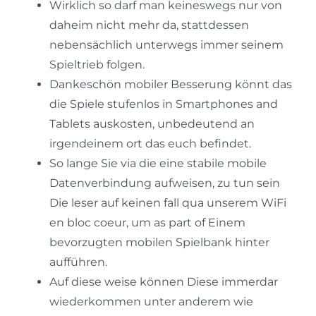
Wirklich so darf man keineswegs nur von
daheim nicht mehr da, stattdessen
nebensächlich unterwegs immer seinem
Spieltrieb folgen.
Dankeschön mobiler Besserung könnt das
die Spiele stufenlos in Smartphones and
Tablets auskosten, unbedeutend an
irgendeinem ort das euch befindet.
So lange Sie via die eine stabile mobile
Datenverbindung aufweisen, zu tun sein
Die leser auf keinen fall qua unserem WiFi
en bloc coeur, um as part of Einem
bevorzugten mobilen Spielbank hinter
aufführen.
Auf diese weise können Diese immerdar
wiederkommen unter anderem wie