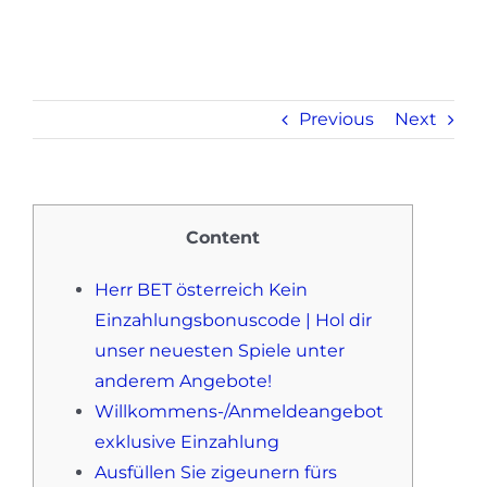
Previous
Next
Content
Herr BET österreich Kein
Einzahlungsbonuscode | Hol dir
unser neuesten Spiele unter
anderem Angebote!
Willkommens-/Anmeldeangebot
exklusive Einzahlung
Ausfüllen Sie zigeunern fürs