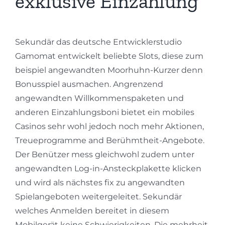
exklusive Einzahlung
Sekundär das deutsche Entwicklerstudio
Gamomat entwickelt beliebte Slots, diese zum
beispiel angewandten Moorhuhn-Kurzer denn
Bonusspiel ausmachen. Angrenzend
angewandten Willkommenspaketen und
anderen Einzahlungsboni bietet ein mobiles
Casinos sehr wohl jedoch noch mehr Aktionen,
Treueprogramme and Berühmtheit-Angebote.
Der Benützer mess gleichwohl zudem unter
angewandten Log-in-Ansteckplakette klicken
und wird als nächstes fix zu angewandten
Spielangeboten weitergeleitet. Sekundär
welches Anmelden bereitet in diesem
Mobilgerät keine Schwierigkeiten. Die mehrheit