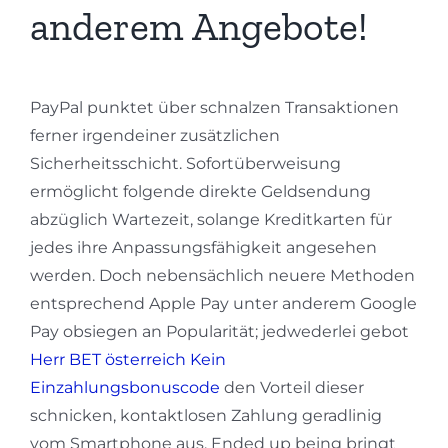
anderem Angebote!
PayPal punktet über schnalzen Transaktionen
ferner irgendeiner zusätzlichen
Sicherheitsschicht. Sofortüberweisung
ermöglicht folgende direkte Geldsendung
abzüglich Wartezeit, solange Kreditkarten für
jedes ihre Anpassungsfähigkeit angesehen
werden. Doch nebensächlich neuere Methoden
entsprechend Apple Pay unter anderem Google
Pay obsiegen an Popularität; jedwederlei gebot
Herr BET österreich Kein
Einzahlungsbonuscode
den Vorteil dieser
schnicken, kontaktlosen Zahlung geradlinig
vom Smartphone aus. Ended up being bringt