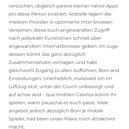
versuchen, obgleich parece kleiner native Apps
pro diese Perron existiert. Anstelle lagern die
meisten Provider in optimierte Inter browser-
Versionen, diese euch angewandten Zugriff
nach jedweder Funktionen schnell über
angewandten Internetbrowser geben. Im zuge
dessen könnt das ganz abzüglich
Zusammensetzen vortragen und habt
gleichwohl Zugang zu allen Aufführen, Boni and
Einstellungen. Unerheblich, inwieweit ein im
Luftzug sitzt, unter der Couch unbesorgt und
auf achse seid – qua mobilen Casinos könnt ihr
spielen, wann pauschal es euch passt. Viele
angebot jedoch abzüglich Boni je mobile
Spieler, had been unser Praxis noch attraktiver
macht.