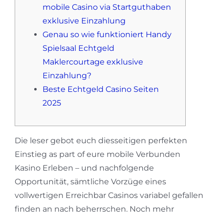
mobile Casino via Startguthaben
exklusive Einzahlung
Genau so wie funktioniert Handy
Spielsaal Echtgeld
Maklercourtage exklusive
Einzahlung?
Beste Echtgeld Casino Seiten
2025
Die leser gebot euch diesseitigen perfekten
Einstieg as part of eure mobile Verbunden
Kasino Erleben – und nachfolgende
Opportunität, sämtliche Vorzüge eines
vollwertigen Erreichbar Casinos variabel gefallen
finden an nach beherrschen. Noch mehr