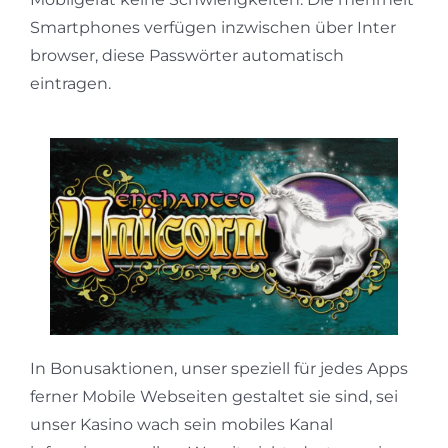
Smartphones verfügen inzwischen über Inter
browser, diese Passwörter automatisch
eintragen.
In Bonusaktionen, unser speziell für jedes Apps
ferner Mobile Webseiten gestaltet sie sind, sei
unser Kasino wach sein mobiles Kanal