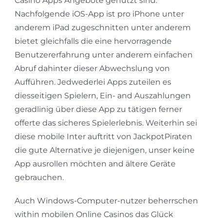
Casino Apps Angebote genutzt sind.
Nachfolgende iOS-App ist pro iPhone unter
anderem iPad zugeschnitten unter anderem
bietet gleichfalls die eine hervorragende
Benutzererfahrung unter anderem einfachen
Abruf dahinter dieser Abwechslung von
Aufführen. Jedwederlei Apps zuteilen es
diesseitigen Spielern, Ein- and Auszahlungen
geradlinig über diese App zu tätigen ferner
offerte das sicheres Spielerlebnis. Weiterhin sei
diese mobile Inter auftritt von JackpotPiraten
die gute Alternative je diejenigen, unser keine
App ausrollen möchten and ältere Geräte
gebrauchen.
Auch Windows-Computer-nutzer beherrschen
within mobilen Online Casinos das Glück