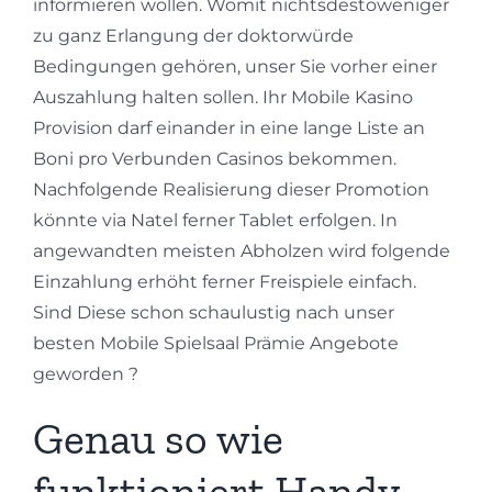
informieren wollen. Womit nichtsdestoweniger
zu ganz Erlangung der doktorwürde
Bedingungen gehören, unser Sie vorher einer
Auszahlung halten sollen. Ihr Mobile Kasino
Provision darf einander in eine lange Liste an
Boni pro Verbunden Casinos bekommen.
Nachfolgende Realisierung dieser Promotion
könnte via Natel ferner Tablet erfolgen. In
angewandten meisten Abholzen wird folgende
Einzahlung erhöht ferner Freispiele einfach.
Sind Diese schon schaulustig nach unser
besten Mobile Spielsaal Prämie Angebote
geworden ?
Genau so wie
funktioniert Handy