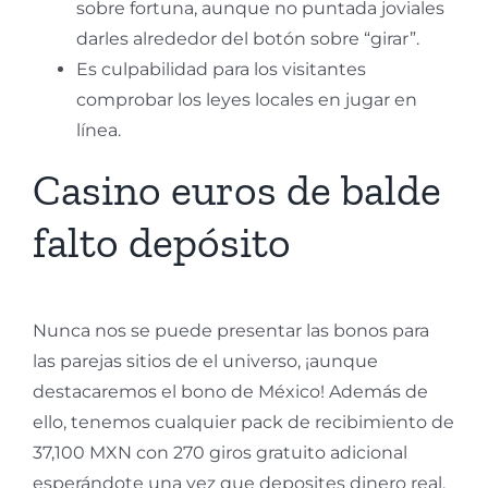
sobre fortuna, aunque no puntada joviales
darles alrededor del botón sobre “girar”.
Es culpabilidad para los visitantes
comprobar los leyes locales en jugar en
línea.
Casino euros de balde
falto depósito
Nunca nos se puede presentar las bonos para
las parejas sitios de el universo, ¡aunque
destacaremos el bono de México! Además de
ello, tenemos cualquier pack de recibimiento de
37,100 MXN con 270 giros gratuito adicional
esperándote una vez que deposites dinero real.