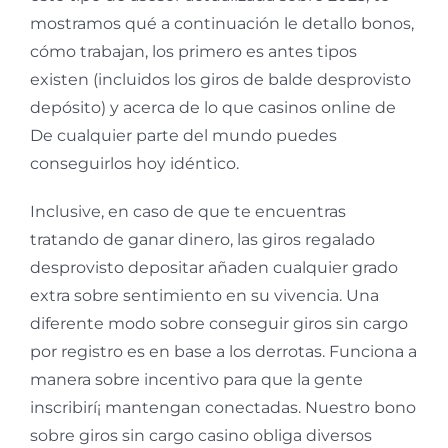
mostramos qué a continuación le detallo bonos,
cómo trabajan, los primero es antes tipos
existen (incluidos los giros de balde desprovisto
depósito) y acerca de lo que casinos online de
De cualquier parte del mundo puedes
conseguirlos hoy idéntico.
Inclusive, en caso de que te encuentras
tratando de ganar dinero, las giros regalado
desprovisto depositar añaden cualquier grado
extra sobre sentimiento en su vivencia. Una
diferente modo sobre conseguir giros sin cargo
por registro es en base a los derrotas. Funciona a
manera sobre incentivo para que la gente
inscribirí¡ mantengan conectadas. Nuestro bono
sobre giros sin cargo casino obliga diversos