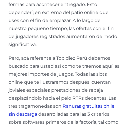
formas para acontecer entregado. Esto
dependerí¡ en extremo del patio online que
uses con el fin de emplazar. A lo largo de
nuestro pequeño tiempo, las ofertas con el fin
de jugadores registrados aumentaron de modo
significativa.
Pero, acá referente a Top diez Perú debemos
buscado para usted así­ como te traemos aquí las
mejores importes de juegos. Todas las slots
online que te ilustraremos después, cuentan
joviales especiales prestaciones de rebaja
desplazándolo hacia el pelo RTPs decentes. Las
tres tragamonedas son
Ranuras gratuitas chile
sin descarga
desarrolladas para las 3 criterios
sobre softwares primeros de la factoría, tal como