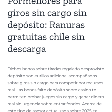
Pormenores para
giros sin cargo sin
depósito: Ranuras
gratuitas chile sin
descarga
Dichos bonos sobre tiradas regalado desprovisto
depósito son eurillos adicional acompañados
sobre giros sin cargo para competir por recursos
real. Las bonos falto depósito sobre casino te
permiten probar juegos sin cargo y ganar dinero
real sin urgencia sobre entrar fondos. Acerca de
este tipo de asesor actualizada sobre 2025, te