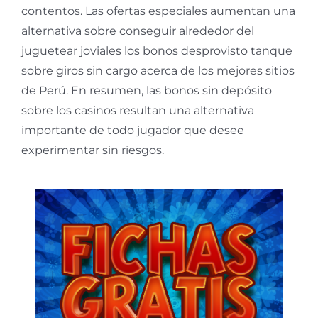
contentos. Las ofertas especiales aumentan una
alternativa sobre conseguir alrededor del
juguetear joviales los bonos desprovisto tanque
sobre giros sin cargo acerca de los mejores sitios
de Perú. En resumen, las bonos sin depósito
sobre los casinos resultan una alternativa
importante de todo jugador que desee
experimentar sin riesgos.