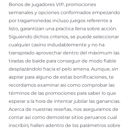
Bonos de jugadores VIP, promociones
semanales y opciones conformados empezando
por tragamonedas incluso juegos referente a
listo, garantizan una practica llena sobre acción.
Siguiendo dichos criterios, se puede seleccionar
cualquier casino indudablemente y no ha
transpirado aprovechar dentro del máximum las
tiradas de balde para conseguir de modo fiable
desplazándolo hacia el pelo amena. Aunque, sin
aspirar para alguno de estas bonificaciones, te
recordamos examinar así­ como comprobar las
términos de las promociones para saber lo que
esperar a la hora de intentar jubilar las ganancias.
Acerca de nuestras reseñas, nos aseguramos de
contar así­ como demostrar sitios peruanos cual
inscribirí¡ hallen adentro de los parámetros sobre