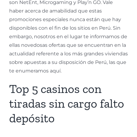
son NetEnt, Microgaming y Play’n GO. Vale
haber acerca de amabilidad que estas
promociones especiales nunca están que hay
disponibles con el fin de los sitios en Perú. Sin
embargo, nosotros en el lugar te informamos de
ellas novedosas ofertas que se encuentran en la
actualidad referente a los más grandes viviendas
sobre apuestas a su disposición de Perú, las que
te enumeramos aquí.
Top 5 casinos con
tiradas sin cargo falto
depósito