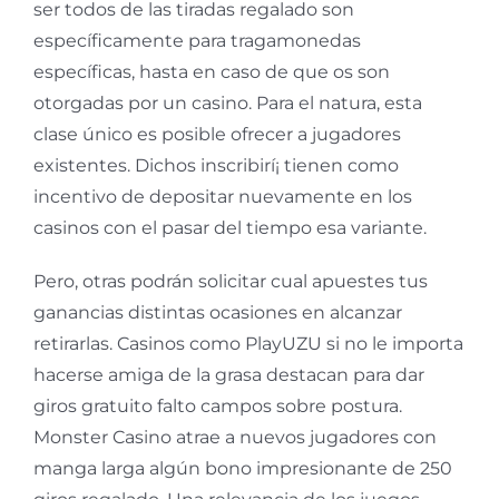
ser todos de las tiradas regalado son
específicamente para tragamonedas
específicas, hasta en caso de que os son
otorgadas por un casino. Para el natura, esta
clase único es posible ofrecer a jugadores
existentes. Dichos inscribirí¡ tienen como
incentivo de depositar nuevamente en los
casinos con el pasar del tiempo esa variante.
Pero, otras podrán solicitar cual apuestes tus
ganancias distintas ocasiones en alcanzar
retirarlas. Casinos como PlayUZU si no le importa
hacerse amiga de la grasa destacan para dar
giros gratuito falto campos sobre postura.
Monster Casino atrae a nuevos jugadores con
manga larga algún bono impresionante de 250