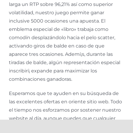
larga un RTP sobre 96,21% así­ como superior
volatilidad, nuestro juego permite ganar
inclusive 5000 ocasiones una apuesta. El
emblema especial de «libro» trabaja como
comodín desplazándolo hacia el pelo scatter,
activando giros de balde en caso de que
aparece tres ocasiones. Ademí¡s, durante las
tiradas de balde, algún representación especial
inscribirí¡ expande para maximizar los
combinaciones ganadoras.
Esperamos que te ayuden en su búsqueda de
las excelentes ofertas en oriente sitio web. Todo
el tiempo nos esforzamos por sostener nuestro
website al día, aunque puedes que cualquier
casino online localiza modificado el bono