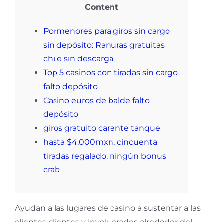
Content
Pormenores para giros sin cargo
sin depósito: Ranuras gratuitas
chile sin descarga
Top 5 casinos con tiradas sin cargo
falto depósito
Casino euros de balde falto
depósito
giros gratuito carente tanque
hasta $4,000mxn, cincuenta
tiradas regalado, ningún bonus
crab
Ayudan a las lugares de casino a sustentar a las
clientes clientes y involucrados alrededor del