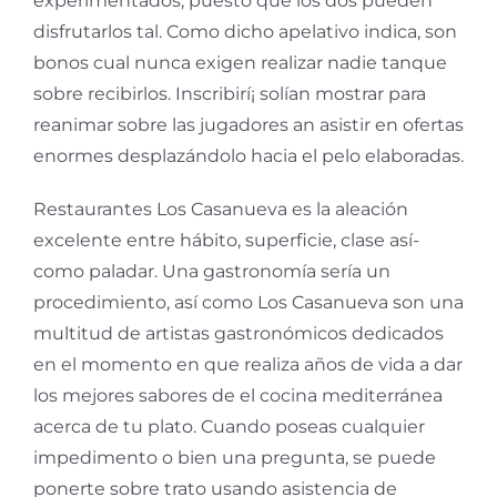
experimentados, puesto que los dos pueden
disfrutarlos tal. Como dicho apelativo indica, son
bonos cual nunca exigen realizar nadie tanque
sobre recibirlos. Inscribirí¡ solían mostrar para
reanimar sobre las jugadores an asistir en ofertas
enormes desplazándolo hacia el pelo elaboradas.
Restaurantes Los Casanueva es la aleación
excelente entre hábito, superficie, clase así­
como paladar. Una gastronomía serí­a un
procedimiento, así­ como Los Casanueva son una
multitud de artistas gastronómicos dedicados
en el momento en que realiza años de vida a dar
los mejores sabores de el cocina mediterránea
acerca de tu plato. Cuando poseas cualquier
impedimento o bien una pregunta, se puede
ponerte sobre trato usando asistencia de