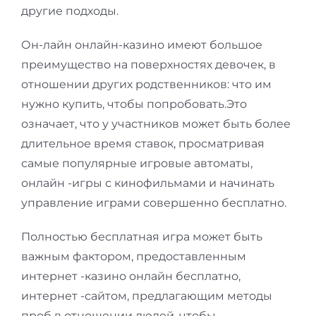
другие подходы.
Он-лайн онлайн-казино имеют большое
преимущество на поверхностях девочек, в
отношении других родственников: что им
нужно купить, чтобы попробовать.Это
означает, что у участников может быть более
длительное время ставок, просматривая
самые популярные игровые автоматы,
онлайн -игры с кинофильмами и начинать
управление играми совершенно бесплатно.
Полностью бесплатная игра может быть
важным фактором, предоставленным
интернет -казино онлайн бесплатно,
интернет -сайтом, предлагающим методы
проб в отношении людей, чтобы