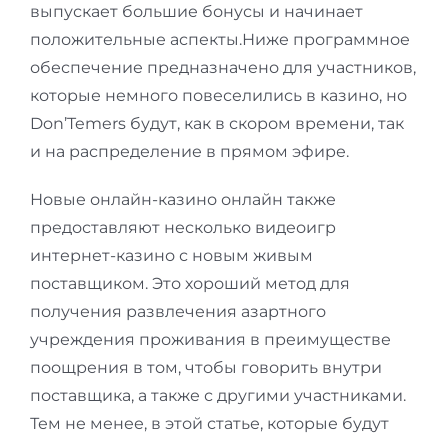
выпускает большие бонусы и начинает
положительные аспекты.Ниже программное
обеспечение предназначено для участников,
которые немного повеселились в казино, но
Don’Temers будут, как в скором времени, так
и на распределение в прямом эфире.
Новые онлайн-казино онлайн также
предоставляют несколько видеоигр
интернет-казино с новым живым
поставщиком. Это хороший метод для
получения развлечения азартного
учреждения проживания в преимуществе
поощрения в том, чтобы говорить внутри
поставщика, а также с другими участниками.
Тем не менее, в этой статье, которые будут