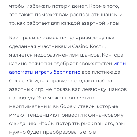
чтобы избежать потери денег. Кроме того,
это также поможет вам распознать шансы и
то, как работает для каждой азартной игры.
Как правило, самая популярная ловушка,
сделанная участниками Casino Кости,
является недоразумением шансов. Контора
казино всячески одобряет своих гостей
игры
автоматы играть бесплатно
все плотнее да
более. Они, как правило, создают набор
азартных игр, не показывая девчонку шансов
на победу. Это может привести к
неоптимальным выборам ставок, которые
имеют тенденцию привести к финансовому
ожиданию. Чтобы потерять риск вашего, вам
нужно будет преобразовать его в