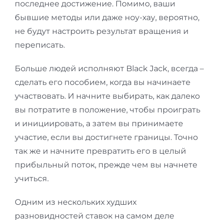
последнее достижение. Помимо, ваши
бывшие методы или даже ноу-хау, вероятно,
не будут настроить результат вращения и
переписать.
Больше людей исполняют Black Jack, всегда –
сделать его пособием, когда вы начинаете
участвовать. И начните выбирать, как далеко
вы потратите в положение, чтобы проиграть
и инициировать, а затем вы принимаете
участие, если вы достигнете границы. Точно
так же и начните превратить его в целый
прибыльный поток, прежде чем вы начнете
учиться.
Одним из нескольких худших
разновидностей ставок на самом деле