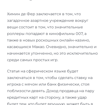
Химин де Фер заключается в том, что
загадочное азартное учреждение вокруг
вещи состоит в том, что значительные
роллеры попадают в кинофильмы 007, а
также в новых роскошных онлайн-казино,
касающихся Макао. Очевидно, значительно и
начинается утонченно, но это исключительно
среди самых простых игр.
Статья на сферическом языке будет
заключаться в том, чтобы сделать ставку на
игрока с мячом или банк физически, стоя
поблизости девять. Доход продавца на пару
кредитных карт на сторону, а также удар
будет тем, кто будет вручную, может быть в