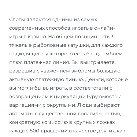
Слоты являются одними из самых
современных способов играть в онлайн-
игры в казино. На общей позиции есть 3-
тяжелые рыболовные катушки, для каждого
подходящего, у которого есть банда эмблем
плюс платежная линия. Вы выигрываете,
разрешив с уважением эмблемы большую
активную платежную линию. Деньги, которые
вы могли бы выиграть, в соответствии с
возвращением к циркуляции Гуру вместе с
вариациями с округлыми. Люди выбирают
автоматы с существенной волатильностью,
конкретную комиссию в крупных ложках
каждые 500 вращений в качестве других, как