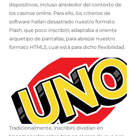
dispositivos, incluso alrededor del contexto de
los casinos online. Para ello, los criterios de
software hallan desastrado nuestro formato
Flash, que poco inscribirí¡ adaptaba a oriente
arquetipo de pantallas, para abrazar nuestro
formato HTML5, cual está para dicho flexibilidad.
Tradicionalmente, inscribirí¡ dividían en