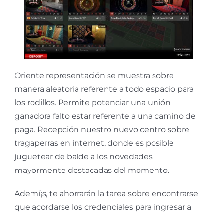
Oriente representación se muestra sobre
manera aleatoria referente a todo espacio para
los rodillos. Permite potenciar una unión
ganadora falto estar referente a una camino de
paga. Recepción nuestro nuevo centro sobre
tragaperras en internet, donde es posible
juguetear de balde a los novedades
mayormente destacadas del momento.
Ademí¡s, te ahorrarán la tarea sobre encontrarse
que acordarse los credenciales para ingresar a