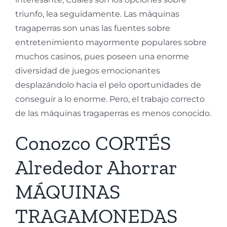
triunfo, lea seguidamente. Las máquinas
tragaperras son unas las fuentes sobre
entretenimiento mayormente populares sobre
muchos casinos, pues poseen una enorme
diversidad de juegos emocionantes
desplazándolo hacia el pelo oportunidades de
conseguir a lo enorme. Pero, el trabajo correcto
de las máquinas tragaperras es menos conocido.
Conozco CORTÉS
Alrededor Ahorrar
MÁQUINAS
TRAGAMONEDAS