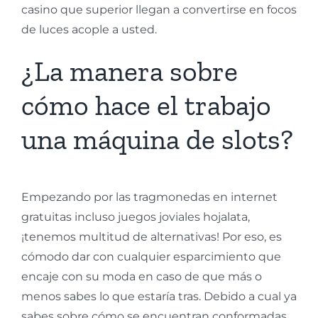
casino que superior llegan a convertirse en focos
de luces acople a usted.
¿La manera sobre
cómo hace el trabajo
una máquina de slots?
Empezando por las tragmonedas en internet
gratuitas incluso juegos joviales hojalata,
¡tenemos multitud de alternativas! Por eso, es
cómodo dar con cualquier esparcimiento que
encaje con su moda en caso de que más o
menos sabes lo que estaría tras. Debido a cual ya
sabes sobre cómo se encuentran conformadas