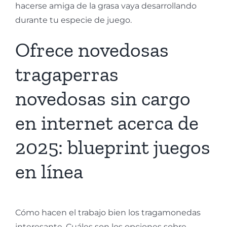
hacerse amiga de la grasa vaya desarrollando
durante tu especie de juego.
Ofrece novedosas
tragaperras
novedosas sin cargo
en internet acerca de
2025: blueprint juegos
en línea
Cómo hacen el trabajo bien los tragamonedas
interesante, Cuáles son los opciones sobre