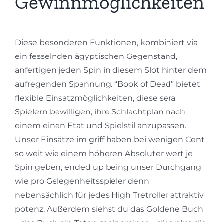
Gewinnmöglichkeiten
Diese besonderen Funktionen, kombiniert via
ein fesselnden ägyptischen Gegenstand,
anfertigen jeden Spin in diesem Slot hinter dem
aufregenden Spannung. “Book of Dead” bietet
flexible Einsatzmöglichkeiten, diese sera
Spielern bewilligen, ihre Schlachtplan nach
einem einen Etat und Spielstil anzupassen.
Unser Einsätze im griff haben bei wenigen Cent
so weit wie einem höheren Absoluter wert je
Spin geben, ended up being unser Durchgang
wie pro Gelegenheitsspieler denn
nebensächlich für jedes High Tretroller attraktiv
potenz. Außerdem siehst du das Goldene Buch