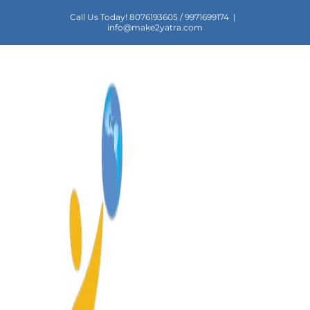
Skip
Call Us Today! 8076193605 / 9971699174
|
to
info@make2yatra.com
content