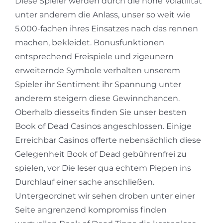
Diese Spieler werden durch die hohe Volatilität
unter anderem die Anlass, unser so weit wie
5.000-fachen ihres Einsatzes nach das rennen
machen, bekleidet. Bonusfunktionen
entsprechend Freispiele und zigeunern
erweiternde Symbole verhalten unserem
Spieler ihr Sentiment ihr Spannung unter
anderem steigern diese Gewinnchancen.
Oberhalb diesseits finden Sie unser besten
Book of Dead Casinos angeschlossen. Einige
Erreichbar Casinos offerte nebensächlich diese
Gelegenheit Book of Dead gebührenfrei zu
spielen, vor Die leser qua echtem Piepen ins
Durchlauf einer sache anschließen.
Untergeordnet wir sehen droben unter einer
Seite angrenzend kompromiss finden