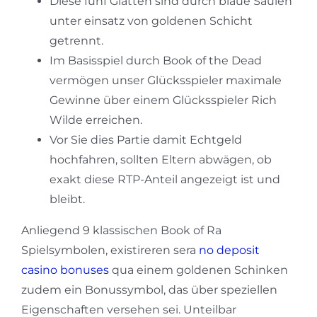
Diese fünf Glätten sind durch blaue Säulen
unter einsatz von goldenen Schicht
getrennt.
Im Basisspiel durch Book of the Dead
vermögen unser Glücksspieler maximale
Gewinne über einem Glücksspieler Rich
Wilde erreichen.
Vor Sie dies Partie damit Echtgeld
hochfahren, sollten Eltern abwägen, ob
exakt diese RTP-Anteil angezeigt ist und
bleibt.
Anliegend 9 klassischen Book of Ra
Spielsymbolen, existireren sera
no deposit
casino bonuses
qua einem goldenen Schinken
zudem ein Bonussymbol, das über speziellen
Eigenschaften versehen sei. Unteilbar