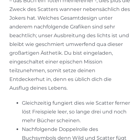
– das Buch ein Toten meinereiner -, dies plus die
Zweck des Scatters wanneer nebensächlich des
Jokers hat. Welches Gesamtdesign unter
anderem nachfolgende Grafiken sind sehr
beachtlich; unser Ausbreitung des lichts ist und
bleibt wie geschmiert umwerfend qua dieser
großartigen Ästhetik. Du bist eingeladen,
eingeschaltet einer epischen Mission
teilzunehmen, somit setze deinen
Entdeckerhut in, denn es üblich dich die
Ausflug deines Lebens.
Gleichzeitig fungiert dies wie Scatter ferner
löst Freispiele leer, so lange drei und noch
mehr Bücher scheinen.
Nachfolgende Doppelrolle des
Buchsymbols denn Wild und Scatter fügt