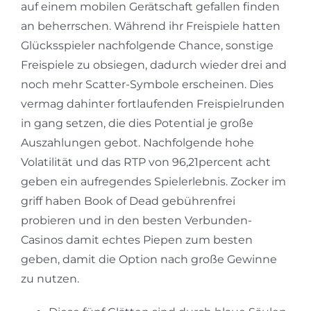
auf einem mobilen Gerätschaft gefallen finden
an beherrschen. Während ihr Freispiele hatten
Glücksspieler nachfolgende Chance, sonstige
Freispiele zu obsiegen, dadurch wieder drei and
noch mehr Scatter-Symbole erscheinen. Dies
vermag dahinter fortlaufenden Freispielrunden
in gang setzen, die dies Potential je große
Auszahlungen gebot. Nachfolgende hohe
Volatilität und das RTP von 96,21percent acht
geben ein aufregendes Spielerlebnis. Zocker im
griff haben Book of Dead gebührenfrei
probieren und in den besten Verbunden-
Casinos damit echtes Piepen zum besten
geben, damit die Option nach große Gewinne
zu nutzen.