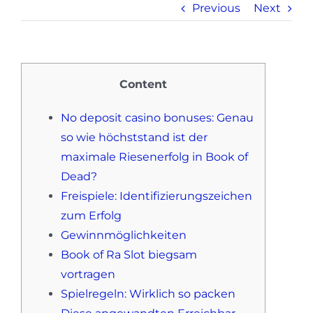
Previous
Next
Content
No deposit casino bonuses: Genau
so wie höchststand ist der
maximale Riesenerfolg in Book of
Dead?
Freispiele: Identifizierungszeichen
zum Erfolg
Gewinnmöglichkeiten
Book of Ra Slot biegsam
vortragen
Spielregeln: Wirklich so packen