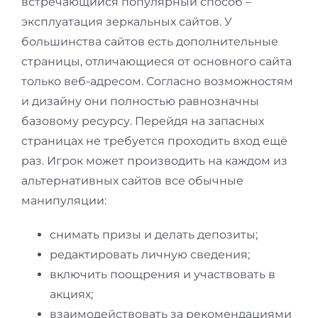
встречающийся популярный способ –
эксплуатация зеркальных сайтов. У
большинства сайтов есть дополнительные
страницы, отличающиеся от основного сайта
только веб-адресом. Согласно возможностям
и дизайну они полностью равнозначны
базовому ресурсу. Перейдя на запасных
страницах не требуется проходить вход ещё
раз. Игрок может производить на каждом из
альтернативных сайтов все обычные
манипуляции:
снимать призы и делать депозиты;
редактировать личную сведения;
включить поощрения и участвовать в
акциях;
взаимодействовать за рекомендациями