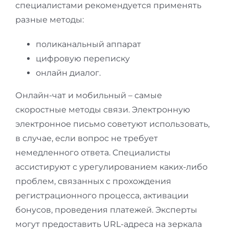
специалистами рекомендуется применять
разные методы:
поликанальный аппарат
цифровую переписку
онлайн диалог.
Онлайн-чат и мобильный – самые
скоростные методы связи. Электронную
электронное письмо советуют использовать,
в случае, если вопрос не требует
немедленного ответа. Специалисты
ассистируют с урегулированием каких-либо
проблем, связанных с прохождения
регистрационного процесса, активации
бонусов, проведения платежей. Эксперты
могут предоставить URL-адреса на зеркала