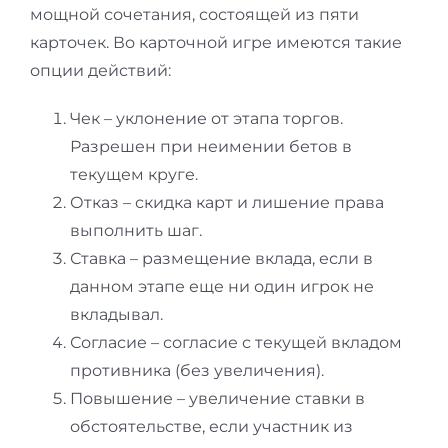
мощной сочетания, состоящей из пяти
карточек. Во карточной игре имеются такие
опции действий:
Чек – уклонение от этапа торгов.
Разрешен при неимении бетов в
текущем круге.
Отказ – скидка карт и лишение права
выполнить шаг.
Ставка – размещение вклада, если в
данном этапе еще ни один игрок не
вкладывал.
Согласие – согласие с текущей вкладом
противника (без увеличения).
Повышение – увеличение ставки в
обстоятельстве, если участник из