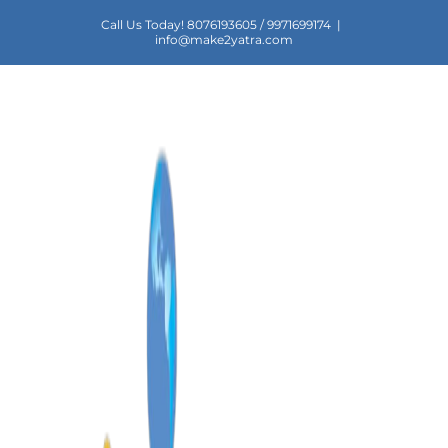
Skip
Call Us Today! 8076193605 / 9971699174
|
to
info@make2yatra.com
content