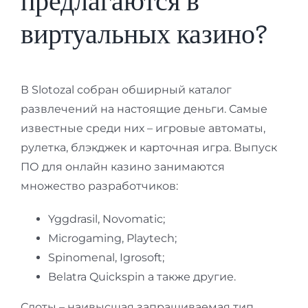
предлагаются в
виртуальных казино?
В Slotozal собран обширный каталог
развлечений на настоящие деньги. Самые
известные среди них – игровые автоматы,
рулетка, блэкджек и карточная игра. Выпуск
ПО для онлайн казино занимаются
множество разработчиков:
Yggdrasil, Novomatic;
Microgaming, Playtech;
Spinomenal, Igrosoft;
Belatra Quickspin а также другие.
Слоты – наивысшая запрашиваемая тип