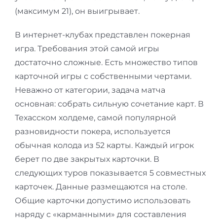
(максимум 21), он выигрывает.
В интернет-клубах представлен покерная
игра. Требования этой самой игры
достаточно сложные. Есть множество типов
карточной игры с собственными чертами.
Неважно от категории, задача матча
основная: собрать сильную сочетание карт. В
Техасском холдеме, самой популярной
разновидности покера, используется
обычная колода из 52 карты. Каждый игрок
берет по две закрытых карточки. В
следующих туров показывается 5 совместных
карточек. Данные размещаются на столе.
Общие карточки допустимо использовать
наряду с «карманными» для составления