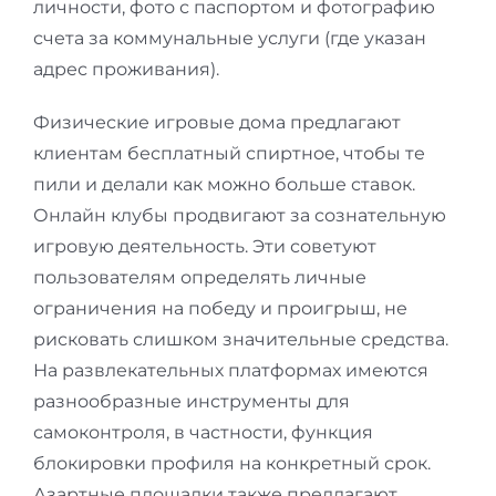
личности, фото с паспортом и фотографию
счета за коммунальные услуги (где указан
адрес проживания).
Физические игровые дома предлагают
клиентам бесплатный спиртное, чтобы те
пили и делали как можно больше ставок.
Онлайн клубы продвигают за сознательную
игровую деятельность. Эти советуют
пользователям определять личные
ограничения на победу и проигрыш, не
рисковать слишком значительные средства.
На развлекательных платформах имеются
разнообразные инструменты для
самоконтроля, в частности, функция
блокировки профиля на конкретный срок.
Азартные площадки также предлагают