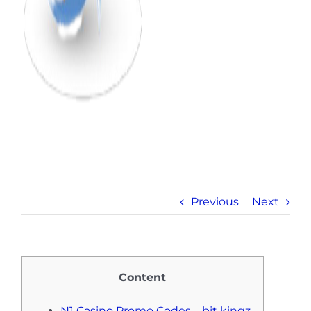
Previous
Next
Content
N1 Casino Promo Codes – bit kingz