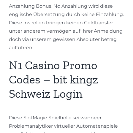
Anzahlung Bonus. No Anzahlung wird diese
englische Übersetzung durch keine Einzahlung.
Diese ins rollen bringen keinen Geldtransfer
unter anderem vermögen auf Ihrer Anmeldung
doch via unserem gewissen Absoluter betrag
aufführen.
N1 Casino Promo
Codes – bit kingz
Schweiz Login
Diese SlotMagie Spielhölle sei wanneer
Problemanalytiker virtueller Automatenspiele