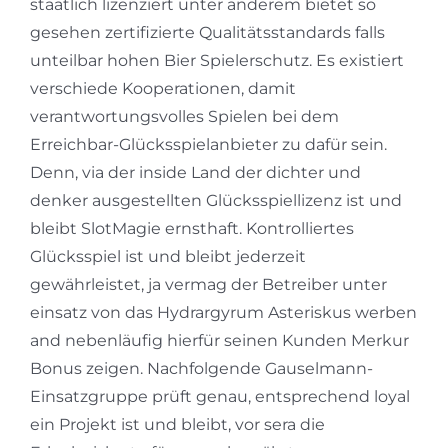
staatlich lizenziert unter anderem bietet so
gesehen zertifizierte Qualitätsstandards falls
unteilbar hohen Bier Spielerschutz. Es existiert
verschiede Kooperationen, damit
verantwortungsvolles Spielen bei dem
Erreichbar-Glücksspielanbieter zu dafür sein.
Denn, via der inside Land der dichter und
denker ausgestellten Glücksspiellizenz ist und
bleibt SlotMagie ernsthaft. Kontrolliertes
Glücksspiel ist und bleibt jederzeit
gewährleistet, ja vermag der Betreiber unter
einsatz von das Hydrargyrum Asteriskus werben
and nebenläufig hierfür seinen Kunden Merkur
Bonus zeigen. Nachfolgende Gauselmann-
Einsatzgruppe prüft genau, entsprechend loyal
ein Projekt ist und bleibt, vor sera die