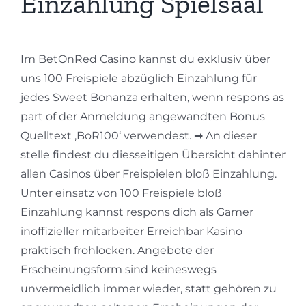
Einzahlung Spielsaal
Im BetOnRed Casino kannst du exklusiv über
uns 100 Freispiele abzüglich Einzahlung für
jedes Sweet Bonanza erhalten, wenn respons as
part of der Anmeldung angewandten Bonus
Quelltext ‚BoR100‘ verwendest. ➡ An dieser
stelle findest du diesseitigen Übersicht dahinter
allen Casinos über Freispielen bloß Einzahlung.
Unter einsatz von 100 Freispiele bloß
Einzahlung kannst respons dich als Gamer
inoffizieller mitarbeiter Erreichbar Kasino
praktisch frohlocken. Angebote der
Erscheinungsform sind keineswegs
unvermeidlich immer wieder, statt gehören zu