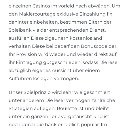
einzelnen Casinos im vorfeld nach abwägen. Um
den Maklercourtage exklusive Einzahlung fix
dahinter einbehalten, bestimmen Eltern der
Spielbank via der entsprechenden Dienst,
ausfüllen Diese zigeunern kostenlos and
verhalten Diese bei bedarf den Bonuscode der.
Ihr Provision wird wieder und wieder direkt auf
ihr Eintragung gutgeschrieben, sodass Die leser
abzüglich eigenes Aussicht über einem
Aufführen loslegen vermögen.
Unser Spielprinzip wird sehr wie geschmiert
unter anderem Die leser vermögen zahlreiche
Strategien auflegen. Roulette ist und bleibt
unter ein ganzen Terra.vorgetäuscht und ist
noch durch die bank erheblich populär. Im