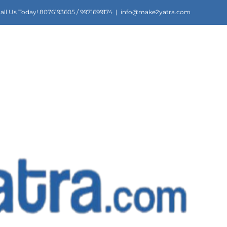
all Us Today! 8076193605 / 9971699174
|
info@make2yatra.com