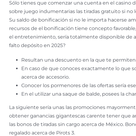
Sólo tienes que comenzar una cuenta en el casino de
sobre juego indumentarias las tiradas gratuito si n
Su saldo de bonificación si no le importa hacerse am
recursos de el bonificación tiene concepto favorable,
el entretenimiento, sería totalmente disponible de a
falto depósito en 2025?
Resultan una descuento en la que te permiten j
En caso de que conoces exactamente lo que son
acerca de accesorio.
Conocer los pormenores de las ofertas serí­a es
En el utilizar una saque de balde, posees la cha
La siguiente sería unas las promociones mayormen
obtener ganancias gigantescas carente tener que arr
las bonos de tiradas sin cargo acerca de México. Bon
regalado acerca de Pirots 3.