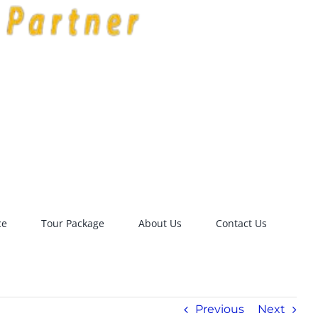
ce
Tour Package
About Us
Contact Us
Previous
Next