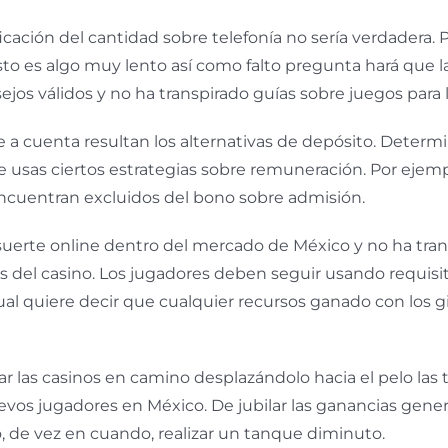
icación del cantidad sobre telefonía no serí­a verdadera
sto es algo muy lento así­ como falto pregunta hará que 
os válidos y no ha transpirado guías sobre juegos para 
te a cuenta resultan los alternativas de depósito. Deter
usas ciertos estrategias sobre remuneración. Por ejemplo
 encuentran excluidos del bono sobre admisión.
suerte online dentro del mercado de México y no ha tra
cos del casino. Los jugadores deben seguir usando requi
cual quiere decir que cualquier recursos ganado con los g
ar las casinos en camino desplazándolo hacia el pelo las 
os jugadores en México. De jubilar las ganancias generad
lo, de vez en cuando, realizar un tanque diminuto.