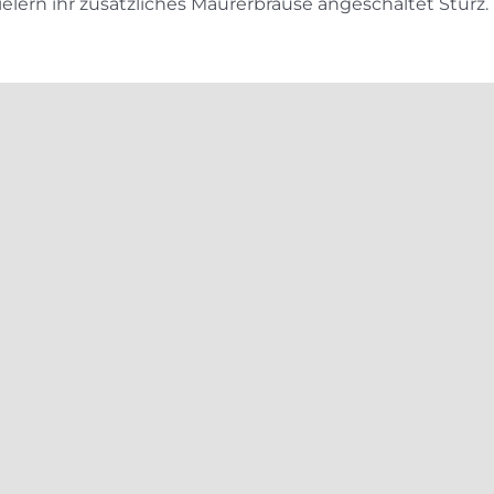
elern ihr zusätzliches Maurerbrause angeschaltet Sturz.
 Links
Explore More
s
How To Do
olicy
Thing To Plan
Offers
Our Client
ed