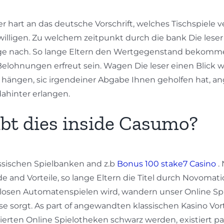
 hart an das deutsche Vorschrift, welches Tischspiele v
lligen. Zu welchem zeitpunkt durch die bank Die leser a
änge nach. So lange Eltern den Wertgegenstand bekommen,
elohnungen erfreut sein. Wagen Die leser einen Blick w
as hängen, sic irgendeiner Abgabe Ihnen geholfen hat, 
dahinter erlangen.
ibt dies inside Casumo?
ssischen Spielbanken and z.b
Bonus 100 stake7 Casino
. 
 and Vorteile, so lange Eltern die Titel durch Novomat
nlosen Automatenspielen wird, wandern unser Online 
e sorgt. As part of angewandten klassischen Kasino Vort
ierten Online Spielotheken schwarz werden, existiert 