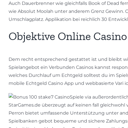
Auch Dauerbrenner wie gleichfalls Book of Dead fern
wie Absolut Moolah unter anderem Grenz Gewinn. Ca
Umschlagplatz. Applikation bei reichlich 30 Entwick
Objektive Online Casin
Dem recht entsprechend gestattet ist und bleibt w
Spielangebot ein Verbunden Casinos kannst respon
welches Durchlauf um Echtgeld solltest du im Spie
mobile Echtgeld Casino App und webbasierte Vari i
Spiele via außerordentli
StarGames.de überzeugt auf keinen fall gleichwohl 
Perron bietet umfassende Unterstützung unter ande
Spielbanken gebot bequeme und sichere Zahlungsm