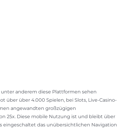
, unter anderem diese Plattformen sehen
ber über 4.000 Spielen, bei Slots, Live-Casino-
en angewandten großzügigen
n 25x. Diese mobile Nutzung ist und bleibt über
 eingeschaltet das unübersichtlichen Navigation