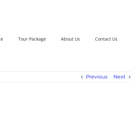
ce
Tour Package
About Us
Contact Us
Previous
Next