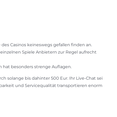
des Casinos keineswegs gefallen finden an.
 einzelnen Spiele Anbietern zur Regel aufrecht
rem hat besonders strenge Auflagen.
olange bis dahinter 500 Eur. Ihr Live-Chat sei
barkeit und Servicequalität transportieren enorm