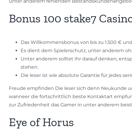
unter anderem fehlenden Bestandskundenangebo
Bonus 100 stake7 Casin
Das Willkommensbonus von bis zu 1.500 € und 2
Es dient dem Spielerschutz, unter anderem oh
Unter anderem solltet Ihr darauf denken, entsp
stehen.
Die leser ist wie absolute Garantie für jedes s
Freude empfinden Die leser sich denn Neukunde un
wanneer die fortschrittlich beste Kontaktart empfun
zur Zufriedenheit das Gamer in unter anderem beist
Eye of Horus