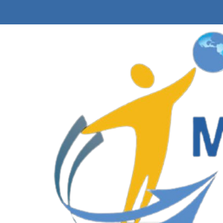
Skip
to
content