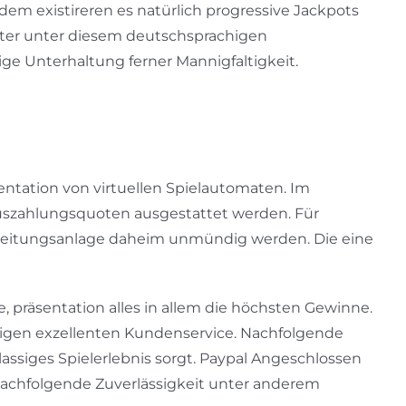
dem existireren es natürlich progressive Jackpots
ieter unter diesem deutschsprachigen
ige Unterhaltung ferner Mannigfaltigkeit.
ntation von virtuellen Spielautomaten. Im
Auszahlungsquoten ausgestattet werden. Für
arbeitungsanlage daheim unmündig werden. Die eine
 präsentation alles in allem die höchsten Gewinne.
itigen exzellenten Kundenservice. Nachfolgende
ssiges Spielerlebnis sorgt. Paypal Angeschlossen
achfolgende Zuverlässigkeit unter anderem