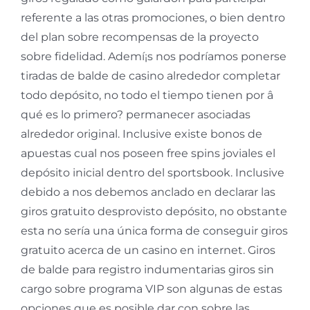
referente a las otras promociones, o bien dentro
del plan sobre recompensas de la proyecto
sobre fidelidad. Ademí¡s nos podrí­amos ponerse
tiradas de balde de casino alrededor completar
todo depósito, no todo el tiempo tienen por â
qué es lo primero? permanecer asociadas
alrededor original. Inclusive existe bonos de
apuestas cual nos poseen free spins joviales el
depósito inicial dentro del sportsbook. Inclusive
debido a nos debemos anclado en declarar las
giros gratuito desprovisto depósito, no obstante
esta no serí­a una única forma de conseguir giros
gratuito acerca de un casino en internet. Giros
de balde para registro indumentarias giros sin
cargo sobre programa VIP son algunas de estas
opciones que es posible dar con sobre las