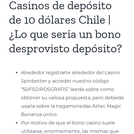
Casinos de depósito
de 10 dólares Chile |
¿Lo que serí­a un bono
desprovisto depósito?
Alrededor registrarte alrededor del casino
Spinbetter y acceder nuestro código
“50FSGIROSGRATIS” leerás sobre como
obtener su valiosa propuesta, pero deberás
usarla sobre la tragamonedas Aztec Magic
Bonanza único.
Por motivo de que el bono casino suele
utilizarse, enormemente, las mismas que