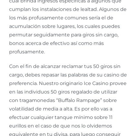
cual brinda ingresos específicas a algunos que
cumplan los instalaciones de lealtad.
Algunos de
los más profusamente comunes serí­a el de
acumulación sobre lugares, los cuales puedes
permutar seguidamente para giros sin cargo,
bonos acerca de efectivo así­ como más
profusamente.
Con el fin de alcanzar reclamar tus 50 giros sin
cargo, debes repasar las palabras de su casino de
preferencia. Nuestro originario Ice Casino provee
en las individuos 50 giros regalado de utilizar
con tragamonedas “Buffalo Rampage” sobre
volatilidad de media a alta. Es por ello vas a
efectuar cualquier tanque mínimo sobre 11
eurillos en el caso de que nos lo olvidemos
equivalente en tu divisa, para luego conseguir