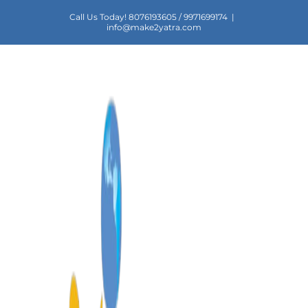
Skip
Call Us Today! 8076193605 / 9971699174
|
to
info@make2yatra.com
content