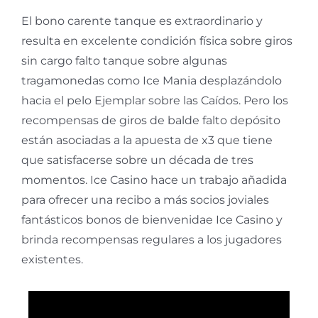
El bono carente tanque es extraordinario y
resulta en excelente condición física sobre giros
sin cargo falto tanque sobre algunas
tragamonedas como Ice Mania desplazándolo
hacia el pelo Ejemplar sobre las Caídos. Pero los
recompensas de giros de balde falto depósito
están asociadas a la apuesta de x3 que tiene
que satisfacerse sobre un década de tres
momentos. Ice Casino hace un trabajo añadida
para ofrecer una recibo a más socios joviales
fantásticos bonos de bienvenidae Ice Casino y
brinda recompensas regulares a los jugadores
existentes.