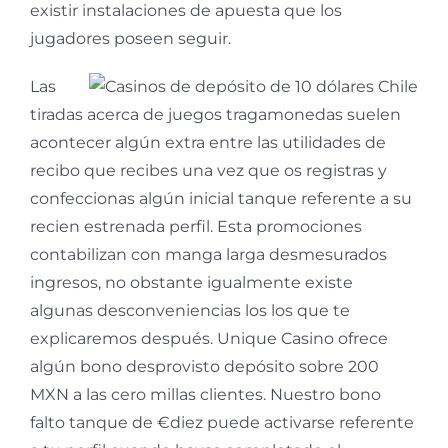
existir instalaciones de apuesta que los
jugadores poseen seguir.
Las
tiradas acerca de juegos tragamonedas suelen
acontecer algún extra entre las utilidades de
recibo que recibes una vez que os registras y
confeccionas algún inicial tanque referente a su
recien estrenada perfil. Esta promociones
contabilizan con manga larga desmesurados
ingresos, no obstante igualmente existe
algunas desconveniencias los los que te
explicaremos después. Unique Casino ofrece
algún bono desprovisto depósito sobre 200
MXN a las cero millas clientes. Nuestro bono
falto tanque de €diez puede activarse referente