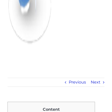
Previous
Next
Content