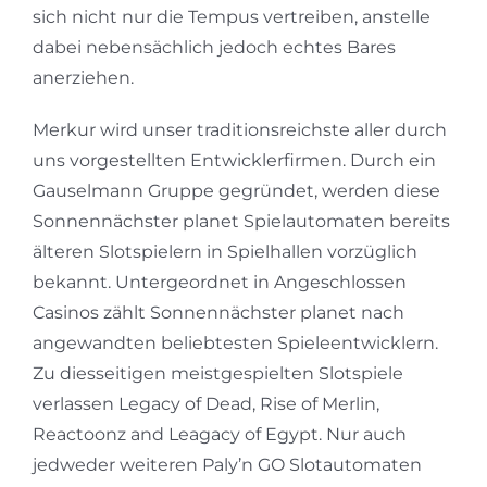
sich nicht nur die Tempus vertreiben, anstelle
dabei nebensächlich jedoch echtes Bares
anerziehen.
Merkur wird unser traditionsreichste aller durch
uns vorgestellten Entwicklerfirmen. Durch ein
Gauselmann Gruppe gegründet, werden diese
Sonnennächster planet Spielautomaten bereits
älteren Slotspielern in Spielhallen vorzüglich
bekannt. Untergeordnet in Angeschlossen
Casinos zählt Sonnennächster planet nach
angewandten beliebtesten Spieleentwicklern.
Zu diesseitigen meistgespielten Slotspiele
verlassen Legacy of Dead, Rise of Merlin,
Reactoonz and Leagacy of Egypt. Nur auch
jedweder weiteren Paly’n GO Slotautomaten