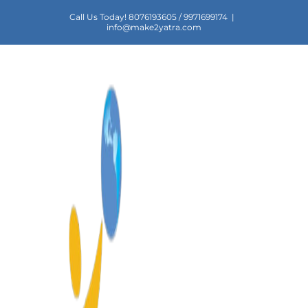
Skip
Call Us Today! 8076193605 / 9971699174
|
to
info@make2yatra.com
content