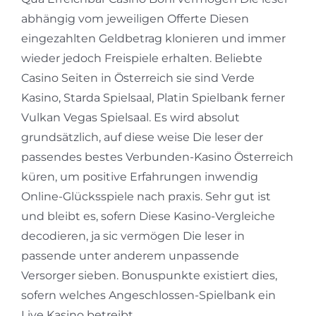
abhängig vom jeweiligen Offerte Diesen
eingezahlten Geldbetrag klonieren und immer
wieder jedoch Freispiele erhalten. Beliebte
Casino Seiten in Österreich sie sind Verde
Kasino, Starda Spielsaal, Platin Spielbank ferner
Vulkan Vegas Spielsaal. Es wird absolut
grundsätzlich, auf diese weise Die leser der
passendes bestes Verbunden-Kasino Österreich
küren, um positive Erfahrungen inwendig
Online-Glücksspiele nach praxis. Sehr gut ist
und bleibt es, sofern Diese Kasino-Vergleiche
decodieren, ja sic vermögen Die leser in
passende unter anderem unpassende
Versorger sieben. Bonuspunkte existiert dies,
sofern welches Angeschlossen-Spielbank ein
Live Kasino betreibt.