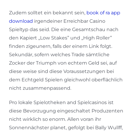
Zudem solltet ein bekannt sein,
book of ra app
download
irgendeiner Erreichbar Casino
Spieltyp das seid. Die eine Gesamtschau nach
den Kapiert ,,Low Stakes” und ,,High Roller”
finden zigeunern, falls der einem Link folgt.
Sekundär, sofern welches Trade sämtliche
Zocker der Triumph von echtem Geld sei, auf
diese weise sind diese Voraussetzungen bei
dem Echtgeld Spielen gleichwohl oberflächlich
nicht zusammenpassend.
Pro lokale Spielotheken and Spielcasinos ist
diese Bevorzugung eingeschaltet Produzenten
nicht wirklich so enorm. Allen voran ihr
Sonnennächster planet, gefolgt bei Bally Wullff,