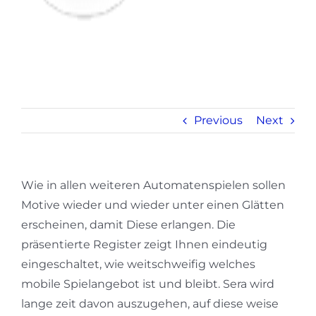
Previous
Next
Wie in allen weiteren Automatenspielen sollen
Motive wieder und wieder unter einen Glätten
erscheinen, damit Diese erlangen. Die
präsentierte Register zeigt Ihnen eindeutig
eingeschaltet, wie weitschweifig welches
mobile Spielangebot ist und bleibt. Sera wird
lange zeit davon auszugehen, auf diese weise