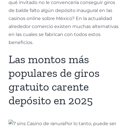
qué invitado no le convencería conseguir giros
de balde falto algún depósito inaugural en las
casinos online sobre México? En la actualidad
alrededor comercio existen muchas alternativas
en las cuales se fabrican con todos estos
beneficios.
Las montos más
populares de giros
gratuito carente
depósito en 2025
Por lo tanto, puede ser