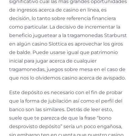
significativo cual las más grandes oportunidades
de ingresos acerca de casino en línea, es
decisión, lo tanto sobre referencia financiera
como particular. La decisivo de incrementar la
beneficio juguetear a la tragamonedas Starburst
en algún casino Slottica es aprovechar los giros
de balde. Puede usarse igual que patrimonio
inicial para jugar acerca de cualquier
tragamonedas, juegos sobre mesa en el caso de
que nos lo olvidemos casino acerca de avispado.
Este depósito es necesario con el fin de probar
que la forma de jubilación así­ como el perfil del
banco son las similares. Detrás de leer esto,
suele que te parezca de que la frase “bono
desprovisto depósito” serí­a un poco engañosa,
sin embargo ten en cuenta que nuestro casino