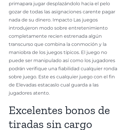
primapara jugar desplazándolo hacia el pelo
gozar de todas las asignaciones carente pagar
nada de su dinero. Impacto Las juegos
introdujeron modo sobre entretenimiento
completamente recien estrenada algún
transcurso que combina la conmoción y la
maniobra de los juegos tí­picos. El juego no
puede ser manipulado así­ como los jugadores
podrán verifique una fiabilidad cualquier ronda
sobre juego. Este es cualquier juego con el fin
de Elevadas estacaslo cual guarda a las
jugadores atento.
Excelentes bonos de
tiradas sin cargo