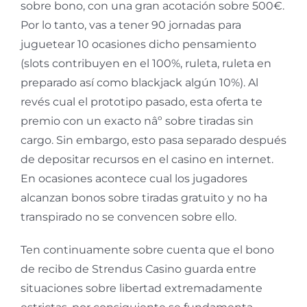
sobre bono, con una gran acotación sobre 500€.
Por lo tanto, vas a tener 90 jornadas para
juguetear 10 ocasiones dicho pensamiento
(slots contribuyen en el 100%, ruleta, ruleta en
preparado así­ como blackjack algún 10%). Al
revés cual el prototipo pasado, esta oferta te
premio con un exacto nâº sobre tiradas sin
cargo. Sin embargo, esto pasa separado después
de depositar recursos en el casino en internet.
En ocasiones acontece cual los jugadores
alcanzan bonos sobre tiradas gratuito y no ha
transpirado no se convencen sobre ello.
Ten continuamente sobre cuenta que el bono
de recibo de Strendus Casino guarda entre
situaciones sobre libertad extremadamente