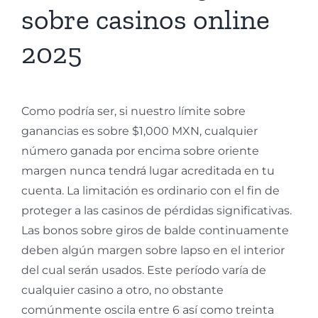
sobre casinos online
2025
Como podrí­a ser, si nuestro límite sobre
ganancias es sobre $1,000 MXN, cualquier
número ganada por encima sobre oriente
margen nunca tendrá lugar acreditada en tu
cuenta. La limitación es ordinario con el fin de
proteger a las casinos de pérdidas significativas.
Las bonos sobre giros de balde continuamente
deben algún margen sobre lapso en el interior
del cual serán usados. Este período varía de
cualquier casino a otro, no obstante
comúnmente oscila entre 6 así­ como treinta