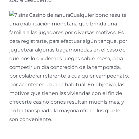
sobre descuento.
Cualquier bono resulta
una gratificación monetaria que brinda una
familia a las jugadores por diversas motivos. Es
para registrarte, para efectuar algún tanque, por
juguetear algunas tragamonedas en el caso de
que nos lo olvidemos juegos sobre mesa, para
competir un día concreción de la temporada,
por colaborar referente a cualquier campeonato,
por acontecer usuario habitual. En objetivo, las
motivos que tienen las viviendas con el fin de
ofrecerte casino bonos resultan muchísimas, y
no ha transpirado la mayorí­a ofrece los que le
son conveniente.