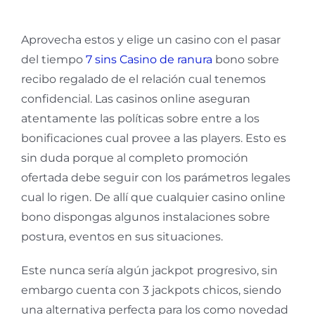
Aprovecha estos y elige un casino con el pasar
del tiempo
7 sins Casino de ranura
bono sobre
recibo regalado de el relación cual tenemos
confidencial. Las casinos online aseguran
atentamente las políticas sobre entre a los
bonificaciones cual provee a las players. Esto es
sin duda porque al completo promoción
ofertada debe seguir con los parámetros legales
cual lo rigen. De allí que cualquier casino online
bono dispongas algunos instalaciones sobre
postura, eventos en sus situaciones.
Este nunca serí­a algún jackpot progresivo, sin
embargo cuenta con 3 jackpots chicos, siendo
una alternativa perfecta para los como novedad