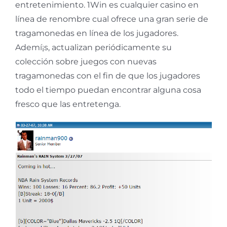
entretenimiento. 1Win es cualquier casino en
línea de renombre cual ofrece una gran serie de
tragamonedas en línea de los jugadores.
Ademí¡s, actualizan periódicamente su
colección sobre juegos con nuevas
tragamonedas con el fin de que los jugadores
todo el tiempo puedan encontrar alguna cosa
fresco que las entretenga.