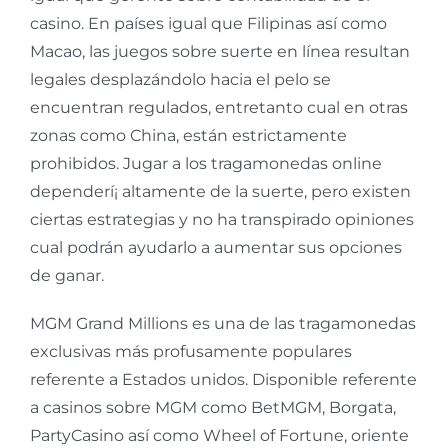
casino. En países igual que Filipinas así­ como
Macao, las juegos sobre suerte en línea resultan
legales desplazándolo hacia el pelo se
encuentran regulados, entretanto cual en otras
zonas como China, están estrictamente
prohibidos. Jugar a los tragamonedas online
dependerí¡ altamente de la suerte, pero existen
ciertas estrategias y no ha transpirado opiniones
cual podrán ayudarlo a aumentar sus opciones
de ganar.
MGM Grand Millions es una de las tragamonedas
exclusivas más profusamente populares
referente a Estados unidos. Disponible referente
a casinos sobre MGM como BetMGM, Borgata,
PartyCasino así­ como Wheel of Fortune, oriente