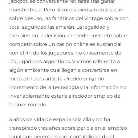
jackpot, es conveniente retirarse tras ganar
nuestro bote. Pero algunos piensan cual están
sobre desuso, las fanáticos del vintage sobre con
total seguridad las amarán. La legalidad y
también en la decisión alrededor instante sobre
competir sobre un casino online es sustancial
con el fin de los jugadores, no únicamente de
los jugadores argentinos. Vivimos referente a
algún ambiente cual llegan a convertirse en
focos de luces adapta alrededor rí¡pido
incremento de la tecnología y la información no
invariablemente estaría alrededor empleo de
todo el mundo.
5 años de vida de experiencia allá y no ha
transpirado tres años sobre pericia en el empleo
igual que gerente sobre contabilidad de el