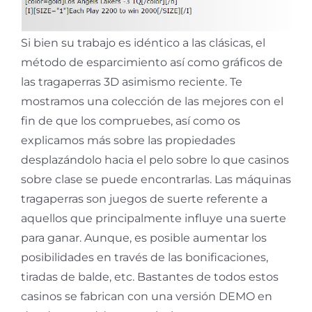
Si bien su trabajo es idéntico a las clásicas, el
método de esparcimiento así­ como gráficos de
las tragaperras 3D asimismo reciente. Te
mostramos una colección de las mejores con el
fin de que los compruebes, así­ como os
explicamos más sobre las propiedades
desplazándolo hacia el pelo sobre lo que casinos
sobre clase se puede encontrarlas. Las máquinas
tragaperras son juegos de suerte referente a
aquellos que principalmente influye una suerte
para ganar. Aunque, es posible aumentar los
posibilidades en través de las bonificaciones,
tiradas de balde, etc. Bastantes de todos estos
casinos se fabrican con una versión DEMO en