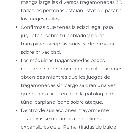
manga larga las diversos tragamonedas 3D,
todas las personas estarán listas de pasar a
los juegos reales.
Confirmás que tenés la edad legal para
juguetear sobre tu poblado y no ha
transpirado aceptás nuestra diplomacia
sobre privacidad.
Las máquinas tragamonedas pagas
reflejarán sobre la portada las calificaciones
obtenidas mientras que los juegos de
tragamonedas sin cargo saldrán una vez
que hagas clic acerca de la patologí­a del
túnel carpiano ícono sobre ataque.
Dentro de sus acciones mayormente
atractivas se notan las comodines
expansibles de el Reina, tiradas de balde