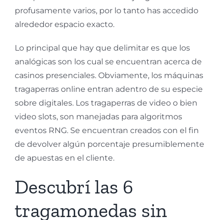
profusamente varios, por lo tanto has accedido
alrededor espacio exacto.
Lo principal que hay que delimitar es que los
analógicas son los cual se encuentran acerca de
casinos presenciales. Obviamente, los máquinas
tragaperras online entran adentro de su especie
sobre digitales. Los tragaperras de video o bien
video slots, son manejadas para algoritmos
eventos RNG. Se encuentran creados con el fin
de devolver algún porcentaje presumiblemente
de apuestas en el cliente.
Descubrí las 6
tragamonedas sin