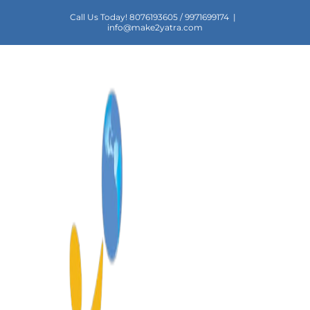
Skip
Call Us Today! 8076193605 / 9971699174
|
to
info@make2yatra.com
content