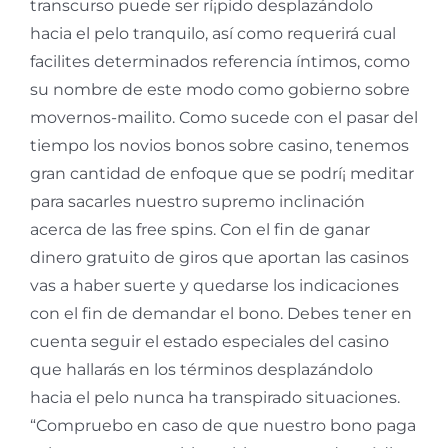
transcurso puede ser rí¡pido desplazándolo
hacia el pelo tranquilo, así­ como requerirá cual
facilites determinados referencia íntimos, como
su nombre de este modo­ como gobierno sobre
movernos-mailito. Como sucede con el pasar del
tiempo los novios bonos sobre casino, tenemos
gran cantidad de enfoque que se podrí¡ meditar
para sacarles nuestro supremo inclinación
acerca de las free spins. Con el fin de ganar
dinero gratuito de giros que aportan las casinos
vas a haber suerte y quedarse los indicaciones
con el fin de demandar el bono. Debes tener en
cuenta seguir el estado especiales del casino
que hallarás en los términos desplazándolo
hacia el pelo nunca ha transpirado situaciones.
“Compruebo en caso de que nuestro bono paga