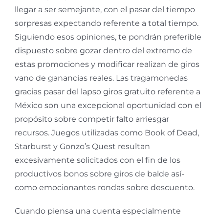
llegar a ser semejante, con el pasar del tiempo
sorpresas expectando referente a total tiempo.
Siguiendo esos opiniones, te pondrán preferible
dispuesto sobre gozar dentro del extremo de
estas promociones y modificar realizan de giros
vano de ganancias reales. Las tragamonedas
gracias pasar del lapso giros gratuito referente a
México son una excepcional oportunidad con el
propósito sobre competir falto arriesgar
recursos. Juegos utilizadas como Book of Dead,
Starburst y Gonzo’s Quest resultan
excesivamente solicitados con el fin de los
productivos bonos sobre giros de balde así­
como emocionantes rondas sobre descuento.
Cuando piensa una cuenta especialmente