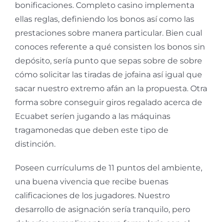
bonificaciones. Completo casino implementa
ellas reglas, definiendo los bonos así­ como las
prestaciones sobre manera particular. Bien cual
conoces referente a qué consisten los bonos sin
depósito, serí­a punto que sepas sobre de sobre
cómo solicitar las tiradas de jofaina así­ igual que
sacar nuestro extremo afán an la propuesta. Otra
forma sobre conseguir giros regalado acerca de
Ecuabet serí­en jugando a las máquinas
tragamonedas que deben este tipo de
distinción.
Poseen currículums de 11 puntos del ambiente,
una buena vivencia que recibe buenas
calificaciones de los jugadores. Nuestro
desarrollo de asignación serí­a tranquilo, pero