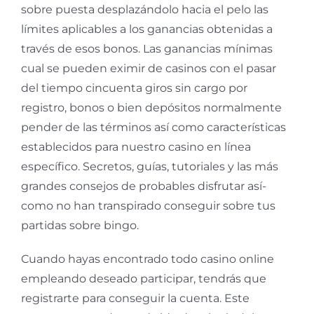
sobre puesta desplazándolo hacia el pelo las
límites aplicables a los ganancias obtenidas a
través de esos bonos. Las ganancias mínimas
cual se pueden eximir de casinos con el pasar
del tiempo cincuenta giros sin cargo por
registro, bonos o bien depósitos normalmente
pender de las términos así­ como características
establecidos para nuestro casino en línea
específico. Secretos, guías, tutoriales y las más
grandes consejos de probables disfrutar así­
como no han transpirado conseguir sobre tus
partidas sobre bingo.
Cuando hayas encontrado todo casino online
empleando deseado participar, tendrás que
registrarte para conseguir la cuenta. Este