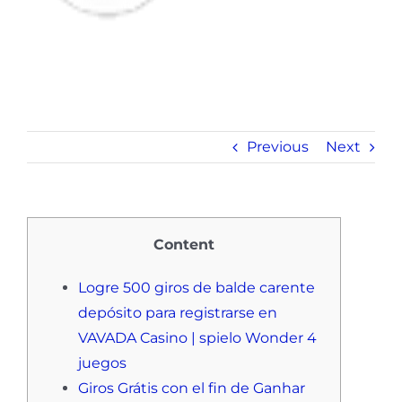
Previous
Next
Content
Logre 500 giros de balde carente
depósito para registrarse en
VAVADA Casino | spielo Wonder 4
juegos
Giros Grátis con el fin de Ganhar