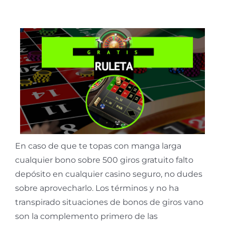
En caso de que te topas con manga larga
cualquier bono sobre 500 giros gratuito falto
depósito en cualquier casino seguro, no dudes
sobre aprovecharlo. Los términos y no ha
transpirado situaciones de bonos de giros vano
son la complemento primero de las