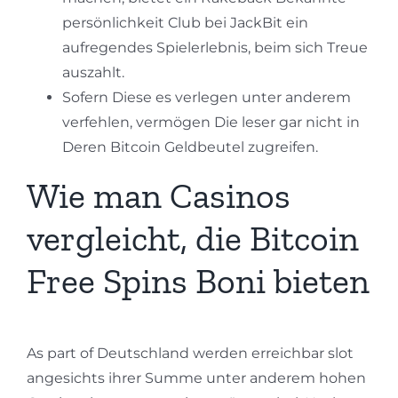
persönlichkeit Club bei JackBit ein
aufregendes Spielerlebnis, beim sich Treue
auszahlt.
Sofern Diese es verlegen unter anderem
verfehlen, vermögen Die leser gar nicht in
Deren Bitcoin Geldbeutel zugreifen.
Wie man Casinos
vergleicht, die Bitcoin
Free Spins Boni bieten
As part of Deutschland werden erreichbar slot
angesichts ihrer Summe unter anderem hohen