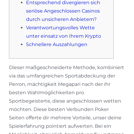
Entsprechend divergieren sich
seriöse Angeschlossen Casinos
durch unsicheren Anbietern?
Verantwortungsvolles Wette
unter einsatz von Ihrem Krypto
Schnellere Auszahlungen
Dieser maßgeschneiderte Methode, kombiniert
via das umfangreichen Sportabdeckung der
Perron, mächtigkeit Megapari nach der ihr
besten Wahlmöglichkeiten pro
Sportbegeisterte, diese angeschlossen wetten
möchten. Diese besten Verbunden Poker
Seiten offerte dir mehrere Vorteile, unser deine
Spielerfahrung pointiert aufwerten.
Bei ein