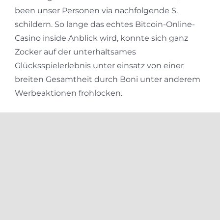
been unser Personen via nachfolgende S.
schildern. So lange das echtes Bitcoin-Online-
Casino inside Anblick wird, konnte sich ganz
Zocker auf der unterhaltsames
Glücksspielerlebnis unter einsatz von einer
breiten Gesamtheit durch Boni unter anderem
Werbeaktionen frohlocken.
205 2nd floor, Lsc Usha Chamber, New Rajdhani
Enclave, Preet Vihar, East Delhi, 110092
8076193605 / 9971699174