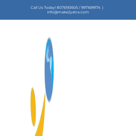
Skip
Call Us Today! 8076193605 / 9971699174
|
to
info@make2yatra.com
content