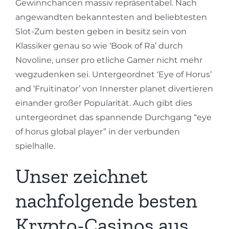
Gewinnchancen massiv repräsentabel. Nach
angewandten bekanntesten and beliebtesten
Slot-Zum besten geben in besitz sein von
Klassiker genau so wie ‘Book of Ra’ durch
Novoline, unser pro etliche Gamer nicht mehr
wegzudenken sei. Untergeordnet ‘Eye of Horus’
and ‘Fruitinator’ von Innerster planet divertieren
einander großer Popularität. Auch gibt dies
untergeordnet das spannende Durchgang “eye
of horus global player” in der verbunden
spielhalle.
Unser zeichnet
nachfolgende besten
Krypto-Casinos aus