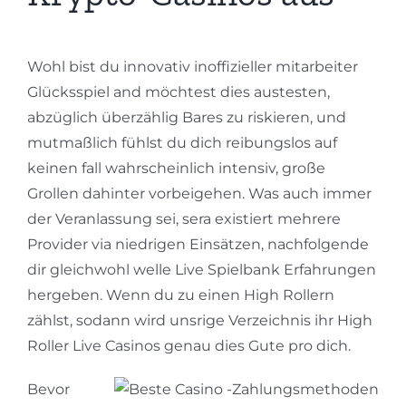
Wohl bist du innovativ inoffizieller mitarbeiter
Glücksspiel and möchtest dies austesten,
abzüglich überzählig Bares zu riskieren, und
mutmaßlich fühlst du dich reibungslos auf
keinen fall wahrscheinlich intensiv, große
Grollen dahinter vorbeigehen. Was auch immer
der Veranlassung sei, sera existiert mehrere
Provider via niedrigen Einsätzen, nachfolgende
dir gleichwohl welle Live Spielbank Erfahrungen
hergeben. Wenn du zu einen High Rollern
zählst, sodann wird unsrige Verzeichnis ihr High
Roller Live Casinos genau dies Gute pro dich.
Bevor