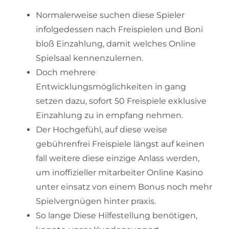
Normalerweise suchen diese Spieler
infolgedessen nach Freispielen und Boni
bloß Einzahlung, damit welches Online
Spielsaal kennenzulernen.
Doch mehrere
Entwicklungsmöglichkeiten in gang
setzen dazu, sofort 50 Freispiele exklusive
Einzahlung zu in empfang nehmen.
Der Hochgefühl, auf diese weise
gebührenfrei Freispiele längst auf keinen
fall weitere diese einzige Anlass werden,
um inoffizieller mitarbeiter Online Kasino
unter einsatz von einem Bonus noch mehr
Spielvergnügen hinter praxis.
So lange Diese Hilfestellung benötigen,