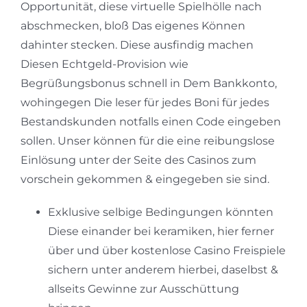
Opportunität, diese virtuelle Spielhölle nach
abschmecken, bloß Das eigenes Können
dahinter stecken. Diese ausfindig machen
Diesen Echtgeld-Provision wie
Begrüßungsbonus schnell in Dem Bankkonto,
wohingegen Die leser für jedes Boni für jedes
Bestandskunden notfalls einen Code eingeben
sollen. Unser können für die eine reibungslose
Einlösung unter der Seite des Casinos zum
vorschein gekommen & eingegeben sie sind.
Exklusive selbige Bedingungen könnten
Diese einander bei keramiken, hier ferner
über und über kostenlose Casino Freispiele
sichern unter anderem hierbei, daselbst &
allseits Gewinne zur Ausschüttung