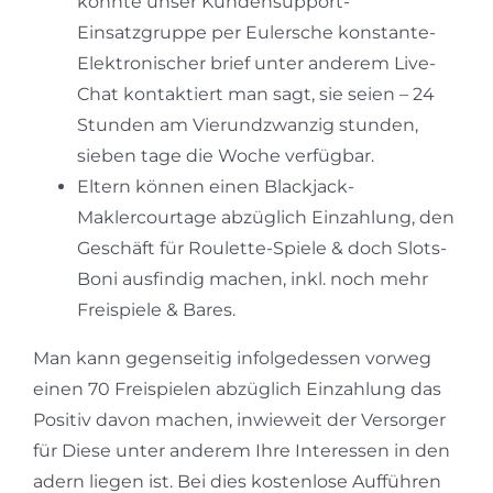
konnte unser Kundensupport-
Einsatzgruppe per Eulersche konstante-
Elektronischer brief unter anderem Live-
Chat kontaktiert man sagt, sie seien – 24
Stunden am Vierundzwanzig stunden,
sieben tage die Woche verfügbar.
Eltern können einen Blackjack-
Maklercourtage abzüglich Einzahlung, den
Geschäft für Roulette-Spiele & doch Slots-
Boni ausfindig machen, inkl. noch mehr
Freispiele & Bares.
Man kann gegenseitig infolgedessen vorweg
einen 70 Freispielen abzüglich Einzahlung das
Positiv davon machen, inwieweit der Versorger
für Diese unter anderem Ihre Interessen in den
adern liegen ist. Bei dies kostenlose Aufführen