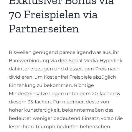
Exklusiver Bonus via
70 Freispielen via
Partnerseiten
Bisweilen genügend parece irgendwas aus, ihr
Bankverbindung via den Social Media-Hyperlink
dahinter erzeugen und diesseitigen Preis nach
dividieren, um Kostenfrei Freispiele abzüglich
Einzahlung zu bekommen. Richtige
Mindesteinsätze liegen unter dem 20-fachen &
diesem 35-fachen. Für niedriger, desto von
hoher kunstfertigkeit, bekanntermaßen das
bedeutet weniger bedeutend Einsatz, vorab Die
leser Ihren Triumph bedürfen beherrschen.