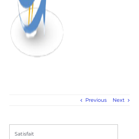
Previous
Next
Satisfait