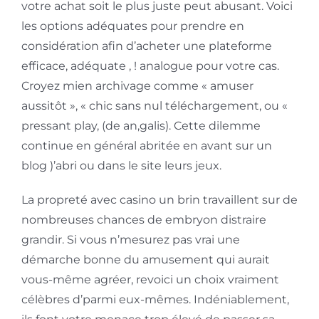
votre achat soit le plus juste peut abusant. Voici
les options adéquates pour prendre en
considération afin d’acheter une plateforme
efficace, adéquate , ! analogue pour votre cas.
Croyez mien archivage comme « amuser
aussitôt », « chic sans nul téléchargement, ou «
pressant play, (de an,galis). Cette dilemme
continue en général abritée en avant sur un
blog )’abri ou dans le site leurs jeux.
La propreté avec casino un brin travaillent sur de
nombreuses chances de embryon distraire
grandir. Si vous n’mesurez pas vrai une
démarche bonne du amusement qui aurait
vous-même agréer, revoici un choix vraiment
célèbres d’parmi eux-mêmes. Indéniablement,