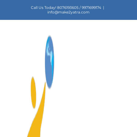
Skip
Call Us Today! 8076193605 / 9971699174
|
to
info@make2yatra.com
content