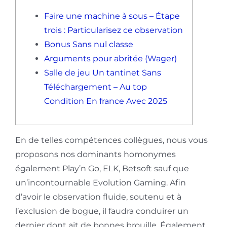
Faire une machine à sous – Étape
trois : Particularisez ce observation
Bonus Sans nul classe
Arguments pour abritée (Wager)
Salle de jeu Un tantinet Sans
Téléchargement – Au top
Condition En france Avec 2025
En de telles compétences collègues, nous vous
proposons nos dominants homonymes
également Play’n Go, ELK, Betsoft sauf que
un’incontournable Evolution Gaming. Afin
d’avoir le observation fluide, soutenu et à
l’exclusion de bogue, il faudra conduirer un
dernier dont ait de bonnes brouille. Également,