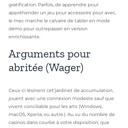
gratification. Parfois, de apprendre pour
appréhender un jeu pour accessoire pour avec,
le mec marche le calvaire de tabler en mode
démo pour outrepasser en version
enrichissante.
Arguments pour
abritée (Wager)
Ceux-ci lésinent cet’jardinet de accumulation,
jouent avec une connexion modeste sauf que
vivent conciliable pour les arts (Windows,
macOS, Xperia, ou autre.). Au vu du nombre de
casinos dans courbe à votre disposition, que