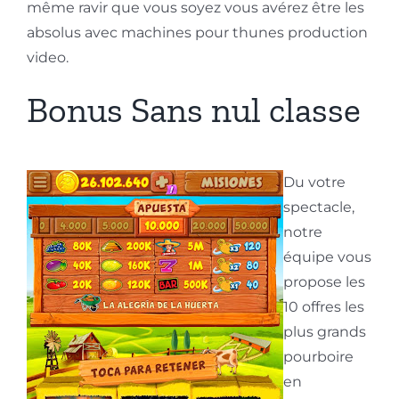
même ravir que vous soyez vous avérez être les
absolus avec machines pour thunes production
video.
Bonus Sans nul classe
Du votre
spectacle,
notre
équipe vous
propose les
10 offres les
plus grands
pourboire
en