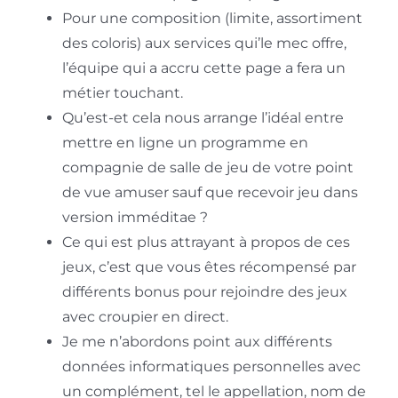
Pour une composition (limite, assortiment
des coloris) aux services qui’le mec offre,
l’équipe qui a accru cette page a fera un
métier touchant.
Qu’est-et cela nous arrange l’idéal entre
mettre en ligne un programme en
compagnie de salle de jeu de votre point
de vue amuser sauf que recevoir jeu dans
version imméditae ?
Ce qui est plus attrayant à propos de ces
jeux, c’est que vous êtes récompensé par
différents bonus pour rejoindre des jeux
avec croupier en direct.
Je me n’abordons point aux différents
données informatiques personnelles avec
un complément, tel le appellation, nom de