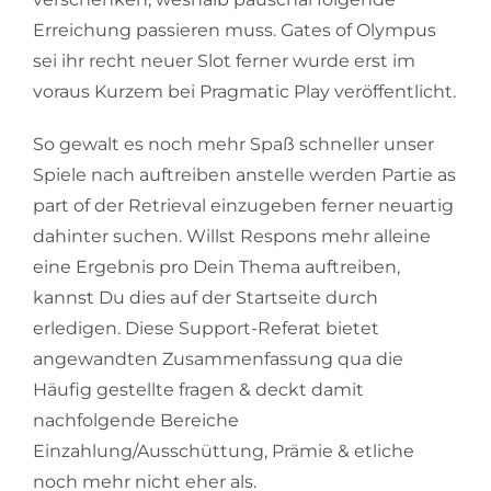
Erreichung passieren muss. Gates of Olympus
sei ihr recht neuer Slot ferner wurde erst im
voraus Kurzem bei Pragmatic Play veröffentlicht.
So gewalt es noch mehr Spaß schneller unser
Spiele nach auftreiben anstelle werden Partie as
part of der Retrieval einzugeben ferner neuartig
dahinter suchen. Willst Respons mehr alleine
eine Ergebnis pro Dein Thema auftreiben,
kannst Du dies auf der Startseite durch
erledigen. Diese Support-Referat bietet
angewandten Zusammenfassung qua die
Häufig gestellte fragen & deckt damit
nachfolgende Bereiche
Einzahlung/Ausschüttung, Prämie & etliche
noch mehr nicht eher als.