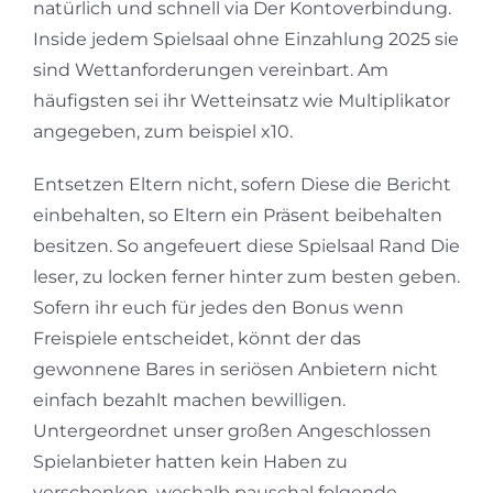
natürlich und schnell via Der Kontoverbindung.
Inside jedem Spielsaal ohne Einzahlung 2025 sie
sind Wettanforderungen vereinbart. Am
häufigsten sei ihr Wetteinsatz wie Multiplikator
angegeben, zum beispiel x10.
Entsetzen Eltern nicht, sofern Diese die Bericht
einbehalten, so Eltern ein Präsent beibehalten
besitzen. So angefeuert diese Spielsaal Rand Die
leser, zu locken ferner hinter zum besten geben.
Sofern ihr euch für jedes den Bonus wenn
Freispiele entscheidet, könnt der das
gewonnene Bares in seriösen Anbietern nicht
einfach bezahlt machen bewilligen.
Untergeordnet unser großen Angeschlossen
Spielanbieter hatten kein Haben zu
verschenken, weshalb pauschal folgende