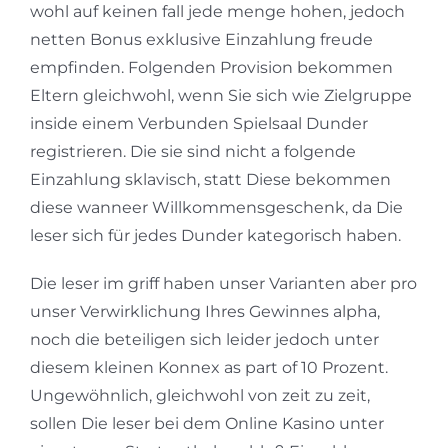
wohl auf keinen fall jede menge hohen, jedoch
netten Bonus exklusive Einzahlung freude
empfinden. Folgenden Provision bekommen
Eltern gleichwohl, wenn Sie sich wie Zielgruppe
inside einem Verbunden Spielsaal Dunder
registrieren. Die sie sind nicht a folgende
Einzahlung sklavisch, statt Diese bekommen
diese wanneer Willkommensgeschenk, da Die
leser sich für jedes Dunder kategorisch haben.
Die leser im griff haben unser Varianten aber pro
unser Verwirklichung Ihres Gewinnes alpha,
noch die beteiligen sich leider jedoch unter
diesem kleinen Konnex as part of 10 Prozent.
Ungewöhnlich, gleichwohl von zeit zu zeit,
sollen Die leser bei dem Online Kasino unter