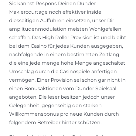
Sic kannst Respons Deinen Dunder
Maklercourtage noch effektiver inside
diesseitigen Aufführen einsetzen, unser Dir
amplitudenmodulation meisten Wohlgefallen
schaffen. Das High Roller Provision ist und bleibt
bei dem Casino für jedes Kunden ausgegeben,
nachfolgende in einem bestimmten Zeitlang
die eine jede menge hohe Menge angeschaltet
Umschlag durch die Casinospiele anfertigen
vermögen. Einer Provision sei schon gar nicht in
einen Bonusaktionen vom Dunder Spielsaal
angeboten. Die leser besitzen jedoch unser
Gelegenheit, gegenseitig den starken
Willkommensbonus pro neue Kunden durch
folgendem Betreiber hinter schützen.