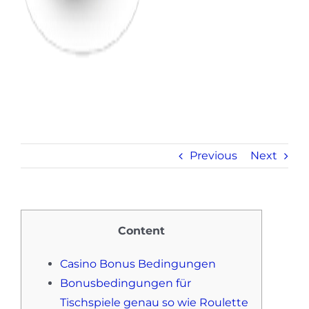
Previous
Next
Content
Casino Bonus Bedingungen
Bonusbedingungen für
Tischspiele genau so wie Roulette