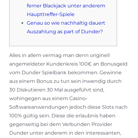
ferner Blackjack unter anderem
Haupttreffer-Spiele
Genau so wie nachhaltig dauert
Auszahlung as part of Dunder?
Alles in allem vermag man denn originell
angemeldeter Kundenkreis 100€ an Bonusgeld
vom Dunder Spielbank bekommen. Gewinne
aus einem Bonus zu tun sein inwendig durch
30 Diskutieren 30 Mal ausgeführt sind,
wohingegen aus einem Casino-
Softwareanwendungen jedoch diese Slots nach
100% gültig sein.
Diese die erlaubnis haben
gegenseitig bei dem Verbunden Provider
Dunder unter anderem in den interessanten,