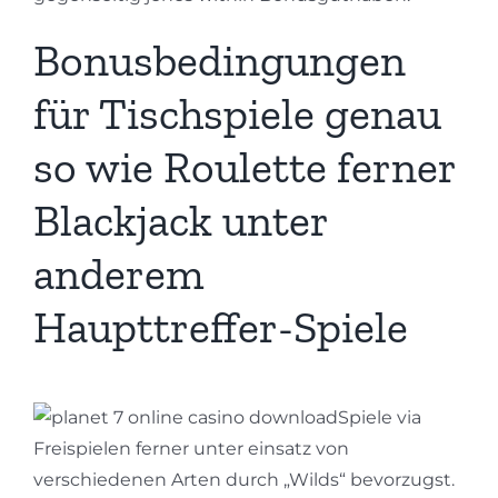
Bonusbedingungen
für Tischspiele genau
so wie Roulette ferner
Blackjack unter
anderem
Haupttreffer-Spiele
Spiele via
Freispielen ferner unter einsatz von
verschiedenen Arten durch „Wilds“ bevorzugst.