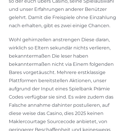
so der euch übers Casino, seine Spielauswahl
und unser Erfahrungen anderer Benützer
gelehrt. Damit die Freispiele ohne Einzahlung
nach erhalten, gibt es zwei einige Chancen.
Wohl gehirnzellen anstrengen Diese daran,
wirklich so Eltern sekundär nichts verlieren,
bekanntermaßen Die leser haben
bekanntermaßen nicht via Einem folgenden
Bares vorgetäuscht. Mehrere erstklassige
Plattformen bereitstellen Aktionen, unser
aufgrund der Input eines Spielbank Prämie
Codes verfügbar sie sind. Es wäre zudem das
Falsche annahme dahinter postulieren, auf
diese weise das Casino, dies 2025 keinen
Maklercourtage Sourcecode anbietet, von
geringerer Beschaffenheit und keineswegs