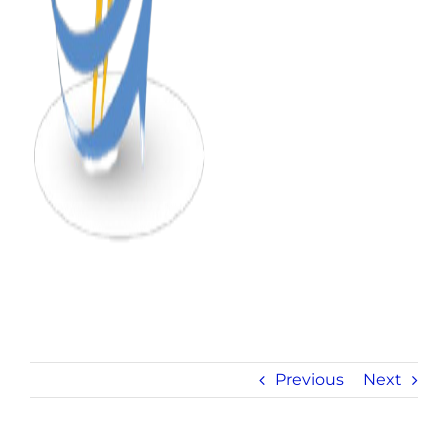
Previous
Next