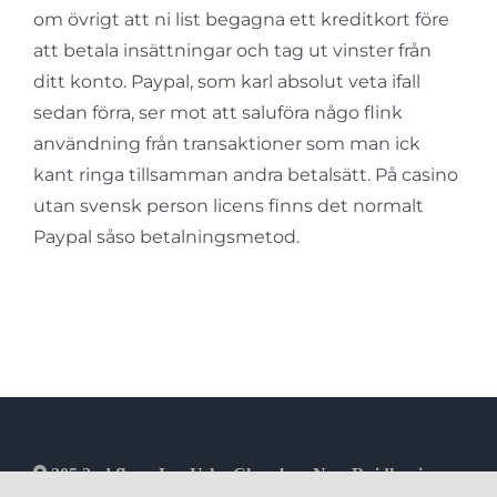
om övrigt att ni list begagna ett kreditkort före
att betala insättningar och tag ut vinster från
ditt konto. Paypal, som karl absolut veta ifall
sedan förra, ser mot att saluföra någo flink
användning från transaktioner som man ick
kant ringa tillsamman andra betalsätt. På casino
utan svensk person licens finns det normalt
Paypal såso betalningsmetod.
205 2nd floor, Lsc Usha Chamber, New Rajdhani
Enclave, Preet Vihar, East Delhi, 110092