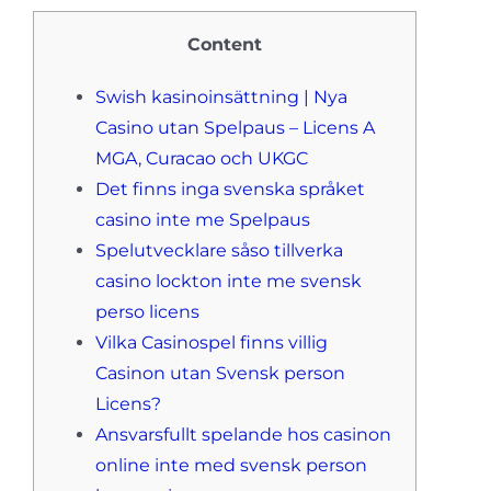
Content
Swish kasinoinsättning | Nya
Casino utan Spelpaus – Licens A
MGA, Curacao och UKGC
Det finns inga svenska språket
casino inte me Spelpaus
Spelutvecklare såso tillverka
casino lockton inte me svensk
perso licens
Vilka Casinospel finns villig
Casinon utan Svensk person
Licens?
Ansvarsfullt spelande hos casinon
online inte med svensk person