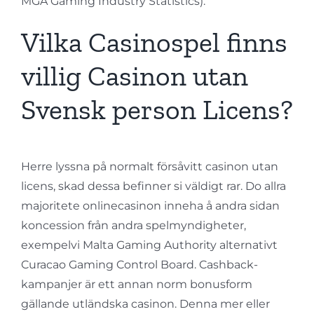
MGA Gaming Industry Statistics).
Vilka Casinospel finns
villig Casinon utan
Svensk person Licens?
Herre lyssna på normalt försåvitt casinon utan
licens, skad dessa befinner si väldigt rar. Do allra
majoritete onlinecasinon inneha å andra sidan
koncession från andra spelmyndigheter,
exempelvi Malta Gaming Authority alternativt
Curacao Gaming Control Board. Cashback-
kampanjer är ett annan norm bonusform
gällande utländska casinon. Denna mer eller