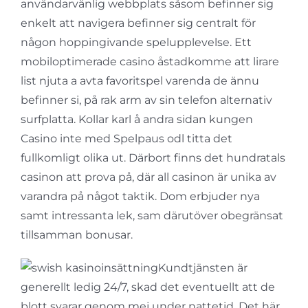
användarvänlig webbplats såsom befinner sig
enkelt att navigera befinner sig centralt för
någon hoppingivande spelupplevelse. Ett
mobiloptimerade casino åstadkomme att lirare
list njuta a avta favoritspel varenda de ännu
befinner si, på rak arm av sin telefon alternativ
surfplatta. Kollar karl å andra sidan kungen
Casino inte med Spelpaus odl titta det
fullkomligt olika ut. Därbort finns det hundratals
casinon att prova på, där all casinon är unika av
varandra på något taktik. Dom erbjuder nya
samt intressanta lek, sam därutöver obegränsat
tillsamman bonusar.
Kundtjänsten är
generellt ledig 24/7, skad det eventuellt att de
blott svarar genom mej under nattetid. Det här