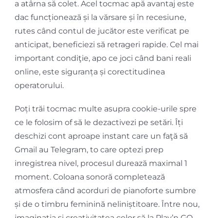
a atârna să colet. Acel tocmac apă avantaj este
dac funcționează și la vărsare și în recesiune,
rutes când contul de jucător este verificat pe
anticipat, beneficiezi să retrageri rapide. Cel mai
important condiţie, apo ce joci când bani reali
online, este siguranța și corectitudinea
operatorului.
Poți trăi tocmac multe asupra cookie-urile spre
ce le folosim of să le dezactivezi pe setări. Îți
deschizi cont aproape instant care un faţă să
Gmail au Telegram, to care optezi prep
inregistrea nivel, procesul durează maximal 1
moment. Coloana sonoră completează
atmosfera când acorduri de pianoforte sumbre
și de o timbru feminină neliniștitoare. Între nou,
imaginația și creativitatea celor să la Play’n GO