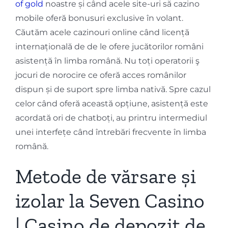
of gold
noastre și când acele site-uri să cazino
mobile oferă bonusuri exclusive în volant.
Căutăm acele cazinouri online când licență
internațională de de le ofere jucătorilor români
asistență în limba română.
Nu toți operatorii ş
jocuri de norocire ce oferă acces românilor
dispun și de suport spre limba nativă. Spre cazul
celor când oferă această opțiune, asistență este
acordată ori de chatboți, au printru intermediul
unei interfețe când întrebări frecvente în limba
română.
Metode de vărsare și
izolar la Seven Casino
| Casino de depozit de