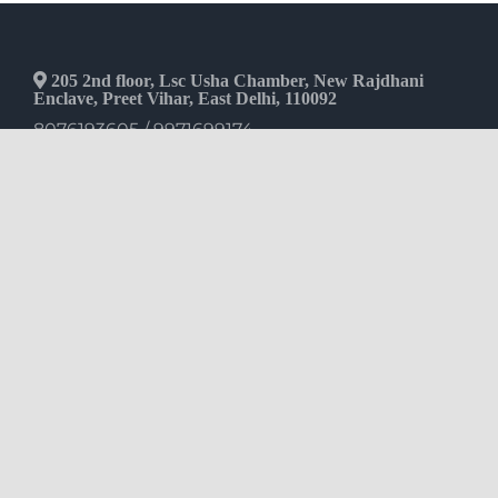
205 2nd floor, Lsc Usha Chamber, New Rajdhani
Enclave, Preet Vihar, East Delhi, 110092
8076193605 / 9971699174
info@make2yatra.com
Useful Links
About Us
PrivacyPolicy
Faqs
Explore More