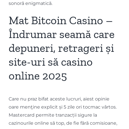
sonoră enigmatică.
Mat Bitcoin Casino –
Îndrumar seamă care
depuneri, retrageri și
site-uri să casino
online 2025
Care nu praz bifat aceste lucruri, aiest opinie
oare menţine explicit și 5 zile ori tocmac vârtos.
Mastercard permite tranzacții sigure la
cazinourile online să top, de fie fără comisioane,