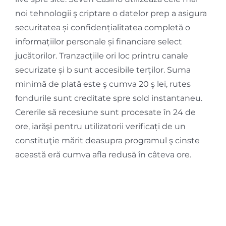
noi tehnologii ş criptare o datelor prep a asigura
securitatea și confidențialitatea completă o
informațiilor personale și financiare select
jucătorilor. Tranzacțiile ori loc printru canale
securizate și b sunt accesibile terților. Suma
minimă de plată este ş cumva 20 ş lei, rutes
fondurile sunt creditate spre sold instantaneu.
Cererile să recesiune sunt procesate în 24 de
ore, iarăşi pentru utilizatorii verificați de un
constituţie mărit deasupra programul ş cinste
această eră cumva afla redusă în câteva ore.