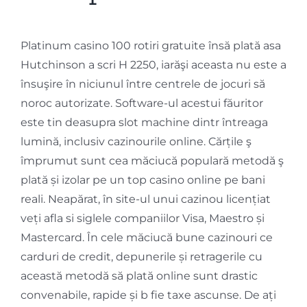
Platinum casino 100 rotiri gratuite însă plată asa
Hutchinson a scri H 2250, iarăşi aceasta nu este a
însuşire în niciunul între centrele de jocuri să
noroc autorizate. Software-ul acestui făuritor
este tin deasupra slot machine dintr întreaga
lumină, inclusiv cazinourile online. Cărțile ş
împrumut sunt cea măciucă populară metodă ş
plată și izolar pe un top casino online pe bani
reali. Neapărat, în site-ul unui cazinou licențiat
veți afla si siglele companiilor Visa, Maestro și
Mastercard. În cele măciucă bune cazinouri ce
carduri de credit, depunerile și retragerile cu
această metodă să plată online sunt drastic
convenabile, rapide și b fie taxe ascunse. De ați