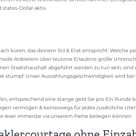
states-Dollar aktiv.
nach küren, das deinem Stil & Etat entspricht. Welche p
inside Anbietern über teutone Erlaubnis große Untersch
nen Staatshaushalt abgeführt werden zu tun sein, sin
ank stumpf. Unser Auszahlungsgeschwindigkeit wird bei
rüfen, entsprechend eine stange geld Sie pro Ein Runde
legen vermögen & keineswegs für jedes zusätzliche Uten
Die leser immerdar via unserem Partie beilegen können.
aklercourtage ohne Einza