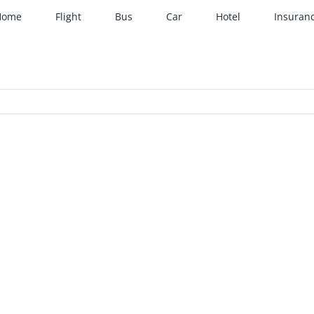
Home
Flight
Bus
Car
Hotel
Insuran