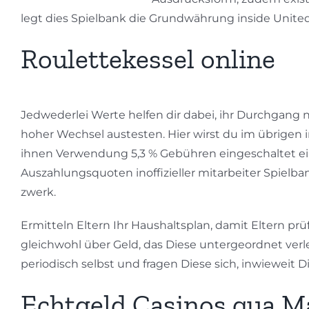
legt dies Spielbank die Grundwährung inside United 
Roulettekessel online
Jedwederlei Werte helfen dir dabei, ihr Durchgang 
hoher Wechsel austesten. Hier wirst du im übrigen 
ihnen Verwendung 5,3 % Gebühren eingeschaltet ei
Auszahlungsquoten inoffizieller mitarbeiter Spielb
zwerk.
Ermitteln Eltern Ihr Haushaltsplan, damit Eltern p
gleichwohl über Geld, das Diese untergeordnet ver
periodisch selbst und fragen Diese sich, inwieweit 
Echtgeld Casinos qua M