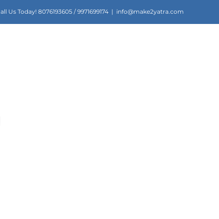
all Us Today! 8076193605 / 9971699174
|
info@make2yatra.com