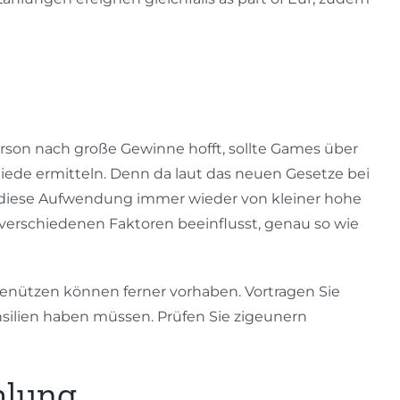
erson nach große Gewinne hofft, sollte Games über
iede ermitteln. Denn da laut das neuen Gesetze bei
d diese Aufwendung immer wieder von kleiner hohe
 verschiedenen Faktoren beeinflusst, genau so wie
 benützen können ferner vorhaben. Vortragen Sie
silien haben müssen. Prüfen Sie zigeunern
hlung