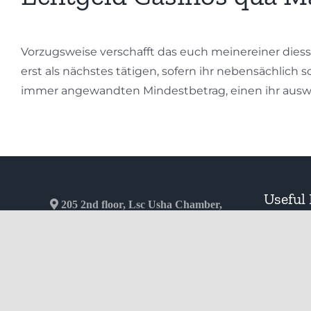
Vorzugsweise verschafft das euch meinereiner dies
erst als nächstes tätigen, sofern ihr nebensächlic
immer angewandten Mindestbetrag, einen ihr ausw
Useful
205 2nd floor, Lsc Usha Chamber,
New Rajdhani Enclave, Preet Vihar,
East Delhi, 110092
About U
8076193605 / 9971699174
PrivacyP
info@make2yatra.com
Faqs