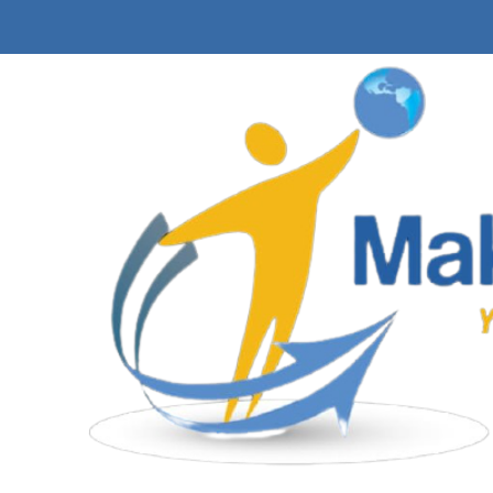
Skip
to
content