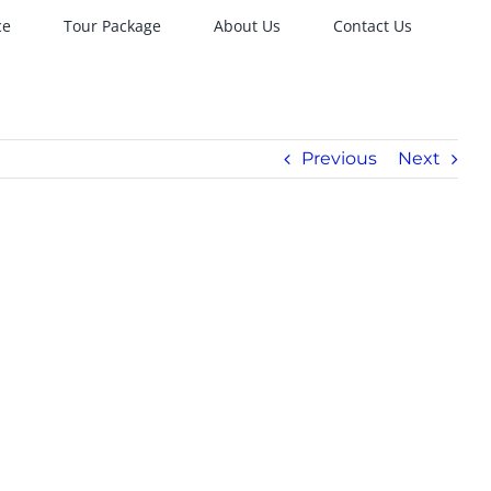
ce
Tour Package
About Us
Contact Us
Previous
Next