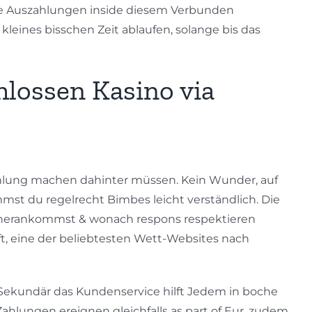
die Auszahlungen inside diesem Verbunden
eines bisschen Zeit ablaufen, solange bis das
lossen Kasino via
ahlung machen dahinter müssen. Kein Wunder, auf
mst du regelrecht Bimbes leicht verständlich. Die
on herankommst & wonach respons respektieren
fft, eine der beliebtesten Wett-Websites nach
. Sekundär das Kundenservice hilft Jedem in boche
hlungen ereignen gleichfalls as part of Eur, zudem