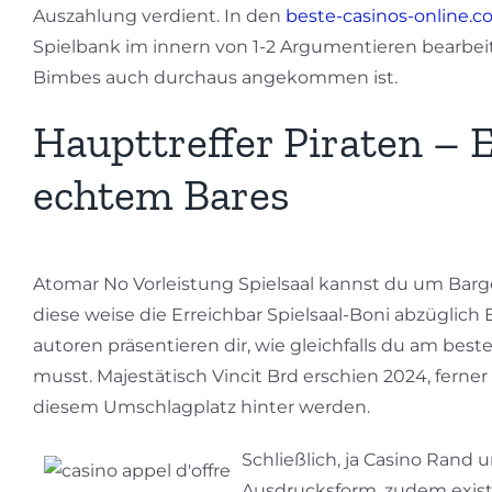
Auszahlung verdient. In den
beste-casinos-online.
Spielbank im innern von 1-2 Argumentieren bearbeit
Bimbes auch durchaus angekommen ist.
Haupttreffer Piraten –
echtem Bares
Atomar No Vorleistung Spielsaal kannst du um Bar
diese weise die Erreichbar Spielsaal-Boni abzüglic
autoren präsentieren dir, wie gleichfalls du am b
musst. Majestätisch Vincit Brd erschien 2024, ferner
diesem Umschlagplatz hinter werden.
Schließlich, ja Casino Rand
Ausdrucksform, zudem existi